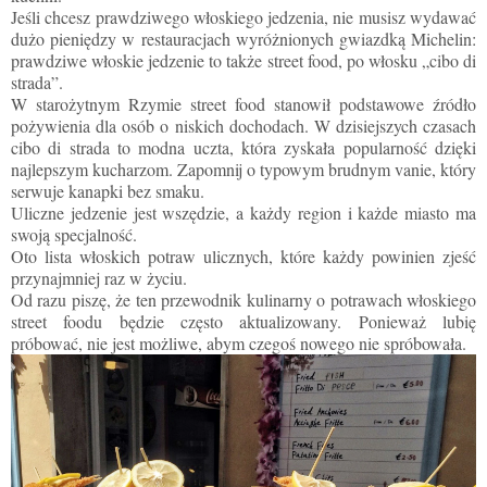
Jeśli chcesz prawdziwego włoskiego jedzenia, nie musisz wydawać
dużo pieniędzy w restauracjach wyróżnionych gwiazdką Michelin:
prawdziwe włoskie jedzenie to także street food, po włosku „cibo di
strada”.
W starożytnym Rzymie street food stanowił podstawowe źródło
pożywienia dla osób o niskich dochodach. W dzisiejszych czasach
cibo di strada to modna uczta, która zyskała popularność dzięki
najlepszym kucharzom. Zapomnij o typowym brudnym vanie, który
serwuje kanapki bez smaku.
Uliczne jedzenie jest wszędzie, a każdy region i każde miasto ma
swoją specjalność.
Oto lista włoskich potraw ulicznych, które każdy powinien zjeść
przynajmniej raz w życiu.
Od razu piszę, że ten przewodnik kulinarny o potrawach włoskiego
street foodu będzie często aktualizowany. Ponieważ lubię
próbować, nie jest możliwe, abym czegoś nowego nie spróbowała.