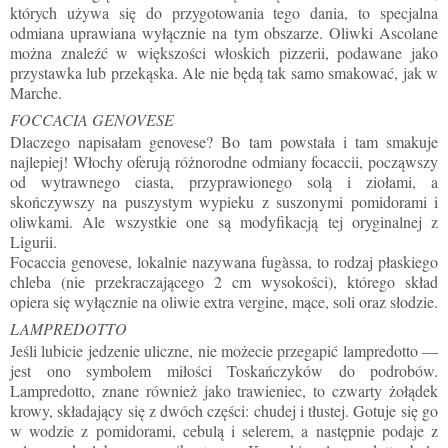
których używa się do przygotowania tego dania, to specjalna
odmiana uprawiana wyłącznie na tym obszarze. Oliwki Ascolane
można znaleźć w większości włoskich pizzerii, podawane jako
przystawka lub przekąska. Ale nie będą tak samo smakować, jak w
Marche.
FOCCACIA GENOVESE
Dlaczego napisałam genovese? Bo tam powstała i tam smakuje
najlepiej! Włochy oferują różnorodne odmiany focaccii, począwszy
od wytrawnego ciasta, przyprawionego solą i ziołami, a
skończywszy na puszystym wypieku z suszonymi pomidorami i
oliwkami. Ale wszystkie one są modyfikacją tej oryginalnej z
Ligurii.
Focaccia genovese, lokalnie nazywana fugàssa, to rodzaj płaskiego
chleba (nie przekraczającego 2 cm wysokości), którego skład
opiera się wyłącznie na oliwie extra vergine, mące, soli oraz słodzie.
LAMPREDOTTO
Jeśli lubicie jedzenie uliczne, nie możecie przegapić lampredotto —
jest ono symbolem miłości Toskańczyków do podrobów.
Lampredotto, znane również jako trawieniec, to czwarty żołądek
krowy, składający się z dwóch części: chudej i tłustej. Gotuje się go
w wodzie z pomidorami, cebulą i selerem, a następnie podaje z