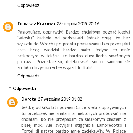
Odpowiedz
Tomasz z Krakowa
23 sierpnia 2019 20:16
Pasjonujące, doprawdy! Bardzo chciałbym poznać kiedyś
"włoską" kuchnie od podszewki, jednak czuję, że bez
wyjazdu do Włoch i po prostu pomieszaniu tam przez jakiś
czas, będę wiedział bardzo mało. Jedyne co mnie
zaskoczyło w tekście, to bardzo duża liczba smażonych
potraw... Pozostaje się delektować tym co samemu się
zrobiło i liczyć na rychły wyjazd do Italii!
Odpowiedz
Odpowiedzi
Dorota
27 września 2019 01:02
Jeżdżę od kilku lat i powiem Ci, że wielu z opisywanych
tu przekąsek nie znałam, a niektórych próbować nie
chciałam, bo nie przepadam za smażonym ciastem z
białej mąki. Ale sycylijska stigghiola, Lampredotto i
Tortel di patate bardzo mnie zaciekawiły. W Polsce