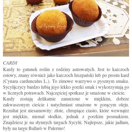
CARDI
Kardy to gatunek roślin z rodziny astrowatych. Jest to karczoch
ostowy, znany również jako karczoch hiszpański lub po prostu kard
(Cynara cardunculus L.). To zimowe warzywo o pysznym smaku.
Sycylijczycy bardzo lubią jego lekko gorzki smak i wykorzystują go
w licznych potrawach. Najczęściej spotkasz je smażone w cieście.
Kardy zostają delikatnie zanurzone w miękkim, dobrze
zakwaszonym cieście i natychmiast smażone w gorącym oleju.
Rezultat jest niesamowity: złote, chrupiące ciasto, które wewnątrz
jest miękkie, niemal słodkie, jednak z gorzkim posmakiem.
Znajdziesz je na słynnych targach Sycylii. Najlepsze, jakie jadłam,
były na targu Ballarò w Palermo!