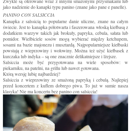
Zwykle są oferowane wraz z innymi smażonymi przysmakami lub
jako nadzienie do kanapki typu panino (znane jako pane e panelle).
PANINO CON SALSICCIA
Kanapka z salssicią to popularne danie uliczne, znane na całym
świecie. Jest to kanapka półotwarta i faszerowana włoską kiełbasą z
dodatkiem warzyw takich jak brokuły, papryka, cebula, sałata lub
pomidor. Wielbiciele sosów mogą wybierać między ketchupem,
sosami na bazie majonezu i musztardą. Najpopularniejsze kiełbaski
powstają z wieprzowiny i wołowiny. Można też użyć kiełbasek z
kurczaka lub indyka – są one znacznie delikatniejsze i lżejsze.
Salsiccia może być przygotowana na wiele sposobów: w
piekarniku, na patelni, na grillu lub nawet gotowana.
Którą wersję lubię najbardziej?
Salsiccia z wieprzowiny ze smażoną papryką i cebulą. Najlepiej
przed koncertem z kuflem dobrego piwa. To już w sumie nasza
klasyka! Nie ma koncertu bez panino con salsiccia!