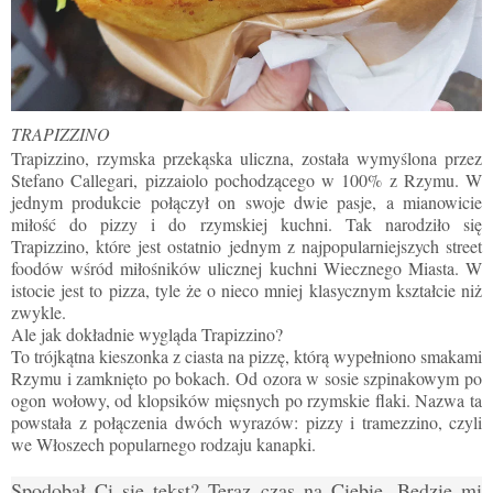
TRAPIZZINO
Trapizzino, rzymska przekąska uliczna, została wymyślona przez
Stefano Callegari, pizzaiolo pochodzącego w 100% z Rzymu. W
jednym produkcie połączył on swoje dwie pasje, a mianowicie
miłość do pizzy i do rzymskiej kuchni. Tak narodziło się
Trapizzino, które jest ostatnio jednym z najpopularniejszych street
foodów wśród miłośników ulicznej kuchni Wiecznego Miasta. W
istocie jest to pizza, tyle że o nieco mniej klasycznym kształcie niż
zwykle.
Ale jak dokładnie wygląda Trapizzino?
To trójkątna kieszonka z ciasta na pizzę, którą wypełniono smakami
Rzymu i zamknięto po bokach. Od ozora w sosie szpinakowym po
ogon wołowy, od klopsików mięsnych po rzymskie flaki. Nazwa ta
powstała z połączenia dwóch wyrazów: pizzy i tramezzino, czyli
we Włoszech popularnego rodzaju kanapki.
Spodobał Ci się tekst? Teraz czas na Ciebie. Będzie mi