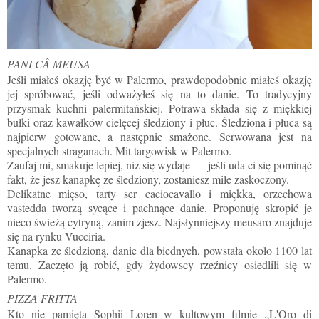
PANI CÂ MEUSA
Jeśli miałeś okazję być w Palermo, prawdopodobnie miałeś okazję
jej spróbować, jeśli odważyłeś się na to danie. To tradycyjny
przysmak kuchni palermitańskiej. Potrawa składa się z miękkiej
bułki oraz kawałków cielęcej śledziony i płuc. Śledziona i płuca są
najpierw gotowane, a następnie smażone. Serwowana jest na
specjalnych straganach. Mit targowisk w Palermo.
Zaufaj mi, smakuje lepiej, niż się wydaje — jeśli uda ci się pominąć
fakt, że jesz kanapkę ze śledziony, zostaniesz mile zaskoczony.
Delikatne mięso, tarty ser caciocavallo i miękka, orzechowa
vastedda tworzą sycące i pachnące danie. Proponuję skropić je
nieco świeżą cytryną, zanim zjesz. Najsłynniejszy meusaro znajduje
się na rynku Vucciria.
Kanapka ze śledzioną, danie dla biednych, powstała około 1100 lat
temu. Zaczęto ją robić, gdy żydowscy rzeźnicy osiedlili się w
Palermo.
PIZZA FRITTA
Kto nie pamięta Sophii Loren w kultowym filmie „L'Oro di