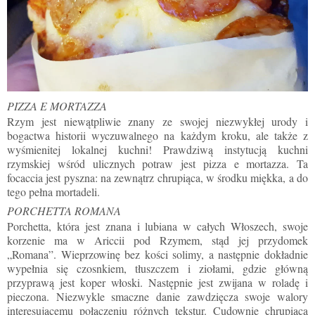
PIZZA E MORTAZZA
Rzym jest niewątpliwie znany ze swojej niezwykłej urody i
bogactwa historii wyczuwalnego na każdym kroku, ale także z
wyśmienitej lokalnej kuchni! Prawdziwą instytucją kuchni
rzymskiej wśród ulicznych potraw jest pizza e mortazza. Ta
focaccia jest pyszna: na zewnątrz chrupiąca, w środku miękka, a do
tego pełna mortadeli.
PORCHETTA ROMANA
Porchetta, która jest znana i lubiana w całych Włoszech, swoje
korzenie ma w Ariccii pod Rzymem, stąd jej przydomek
„Romana”. Wieprzowinę bez kości solimy, a następnie dokładnie
wypełnia się czosnkiem, tłuszczem i ziołami, gdzie główną
przyprawą jest koper włoski. Następnie jest zwijana w roladę i
pieczona. Niezwykle smaczne danie zawdzięcza swoje walory
interesującemu połączeniu różnych tekstur. Cudownie chrupiąca