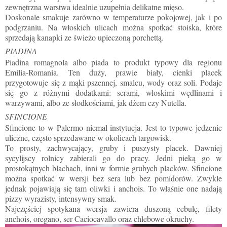
zewnętrzna warstwa idealnie uzupełnia delikatne mięso.
Doskonale smakuje zarówno w temperaturze pokojowej, jak i po
podgrzaniu. Na włoskich ulicach można spotkać stoiska, które
sprzedają kanapki ze świeżo upieczoną porchettą.
PIADINA
Piadina romagnola albo piada to produkt typowy dla regionu
Emilia-Romania. Ten duży, prawie biały, cienki placek
przygotowuje się z mąki pszennej, smalcu, wody oraz soli. Podaje
się go z różnymi dodatkami: serami, włoskimi wędlinami i
warzywami, albo ze słodkościami, jak dżem czy Nutella.
SFINCIONE
Sfincione to w Palermo niemal instytucja. Jest to typowe jedzenie
uliczne, często sprzedawane w okolicach targowisk.
To prosty, zachwycający, gruby i puszysty placek. Dawniej
sycylijscy rolnicy zabierali go do pracy. Jedni pieką go w
prostokątnych blachach, inni w formie grubych placków. Sfincione
można spotkać w wersji bez sera lub bez pomidorów. Zwykle
jednak pojawiają się tam oliwki i anchois. To właśnie one nadają
pizzy wyrazisty, intensywny smak.
Najczęściej spotykana wersja zawiera duszoną cebulę, filety
anchois, oregano, ser Caciocavallo oraz chlebowe okruchy.