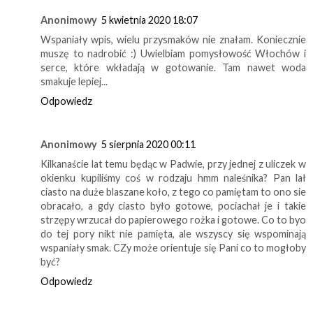
Anonimowy
5 kwietnia 2020 18:07
Wspaniały wpis, wielu przysmaków nie znałam. Koniecznie
muszę to nadrobić :) Uwielbiam pomysłowość Włochów i
serce, które wkładają w gotowanie. Tam nawet woda
smakuje lepiej...
Odpowiedz
Anonimowy
5 sierpnia 2020 00:11
Kilkanaście lat temu będąc w Padwie, przy jednej z uliczek w
okienku kupiliśmy coś w rodzaju hmm naleśnika? Pan lał
ciasto na duże blaszane koło, z tego co pamiętam to ono sie
obracało, a gdy ciasto było gotowe, pociachał je i takie
strzępy wrzucał do papierowego rożka i gotowe. Co to byo
do tej pory nikt nie pamięta, ale wszyscy się wspominają
wspaniały smak. CZy może orientuje się Pani co to mogłoby
być?
Odpowiedz