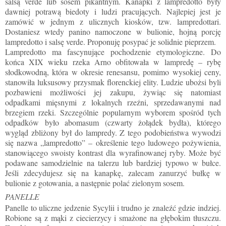
salsą verde lub sosem pikantnym. Kanapki z lampredotto były
dawniej potrawą biedoty i ludzi pracujących. Najlepiej jest je
zamówić w jednym z ulicznych kiosków, tzw. lampredottari.
Dostaniesz wtedy panino namoczone w bulionie, hojną porcję
lampredotto i salsę verde. Proponuję posypać je solidnie pieprzem.
Lampredotto ma fascynujące pochodzenie etymologiczne. Do
końca XIX wieku rzeka Arno obfitowała w lampredę – rybę
słodkowodną, która w okresie renesansu, pomimo wysokiej ceny,
stanowiła luksusowy przysmak florenckiej elity. Ludzie ubożsi byli
pozbawieni możliwości jej zakupu, żywiąc się natomiast
odpadkami mięsnymi z lokalnych rzeźni, sprzedawanymi nad
brzegiem rzeki. Szczególnie popularnym wyborem spośród tych
odpadków było abomasum (czwarty żołądek bydła), którego
wygląd zbliżony był do lampredy. Z tego podobieństwa wywodzi
się nazwa „lampredotto” – określenie tego ludowego pożywienia,
stanowiącego swoisty kontrast dla wyrafinowanej ryby. Może być
podawane samodzielnie na talerzu lub bardziej typowo w bułce.
Jeśli zdecydujesz się na kanapkę, zalecam zanurzyć bułkę w
bulionie z gotowania, a następnie polać zielonym sosem.
PANELLE
Panelle to uliczne jedzenie Sycylii i trudno je znaleźć gdzie indziej.
Robione są z mąki z ciecierzycy i smażone na głębokim tłuszczu.