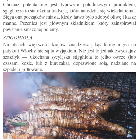
Chociaż polenta nie jest typowym południowym produktem,
sgagliozze to starożytna tradycja, która narodziła się wiele lat temu.
Sięga ona początków miasta, kiedy łatwo było zdobyć oliwę i kaszę
mannę. Pszenica jest głównym składnikiem, który zainspirował
powstanie smażonej polenty.
STIGGHIOLA
Na ulicach większości krajów znajdziesz jakąś formę mięsa na
patyku i Włochy nie są tu wyjątkiem. Nie jest to jednak zwyczajny
szaszłyk — ukochana sycylijska stigghiola to jelito owcze (lub
czasami kozie, lub z kurczaka), doprawione solą, nadziane na
szpadel i grillowane.