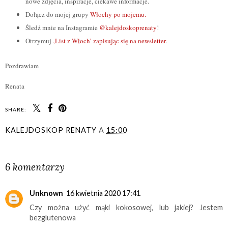
nowe zdjęcia, inspiracje, ciekawe informacje.
Dołącz do mojej grupy
Włochy po mojemu.
Śledź mnie na Instagramie
@kalejdoskoprenaty
!
Otrzymuj
‚List z Włoch’ zapisując się na newsletter
.
Pozdrawiam
Renata
SHARE:
KALEJDOSKOP RENATY
A
15:00
UDOSTĘPNIJ
6 komentarzy
Unknown
16 kwietnia 2020 17:41
Czy można użyć mąki kokosowej, lub jakiej? Jestem
bezglutenowa