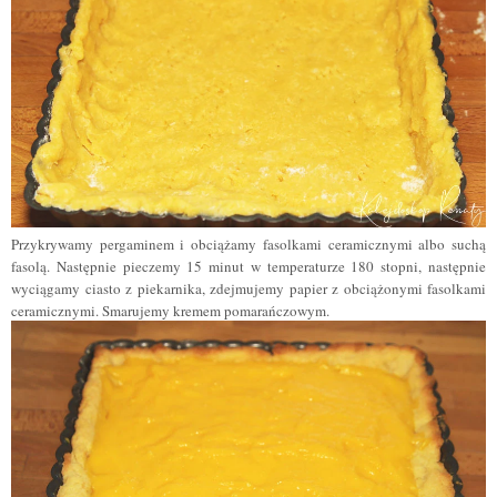
Przykrywamy pergaminem i obciążamy fasolkami ceramicznymi albo suchą
fasolą. Następnie pieczemy 15 minut w temperaturze 180 stopni, następnie
wyciągamy ciasto z piekarnika, zdejmujemy papier z obciążonymi fasolkami
ceramicznymi. Smarujemy kremem pomarańczowym.