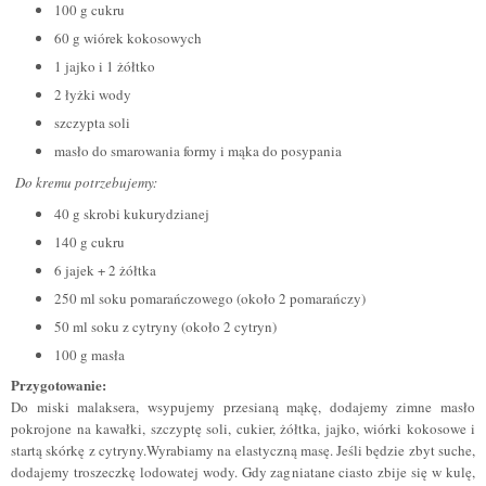
100 g cukru
60 g wiórek kokosowych
1 jajko i 1 żółtko
2 łyżki wody
szczypta soli
masło do smarowania formy i mąka do posypania
Do kremu potrzebujemy:
40 g skrobi kukurydzianej
140 g cukru
6 jajek + 2 żółtka
250 ml soku pomarańczowego (około 2 pomarańczy)
50 ml soku z cytryny (około 2 cytryn)
100 g masła
Przygotowanie:
Do miski malaksera, wsypujemy przesianą mąkę, dodajemy zimne masło
pokrojone na kawałki, szczyptę soli, cukier, żółtka, jajko, wiórki kokosowe i
startą skórkę z cytryny.Wyrabiamy na elastyczną masę. Jeśli będzie zbyt suche,
dodajemy troszeczkę lodowatej wody. Gdy zagniatane ciasto zbije się w kulę,