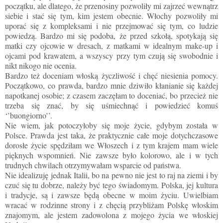
początku, ale dlatego, że przenosiny pozwoliły mi zajrzeć wewnątrz
siebie i stać się tym, kim jestem obecnie. Włochy pozwoliły mi
uporać się z kompleksami i nie przejmować się tym, co ludzie
powiedzą. Bardzo mi się podoba, że przed szkołą, spotykają się
matki czy ojcowie w dresach, z matkami w idealnym make-up i
ojcami pod krawatem, a wszyscy przy tym czują się swobodnie i
nikt nikogo nie ocenia.
Bardzo też doceniam włoską życzliwość i chęć niesienia pomocy.
Początkowo, co prawda, bardzo mnie dziwiło kłanianie się każdej
napotkanej osobie; z czasem zaczęłam to doceniać, bo przecież nie
trzeba się znać, by się uśmiechnąć i powiedzieć komuś
‘’buongiorno’’.
Nie wiem, jak potoczyłoby się moje życie, gdybym została w
Polsce. Prawda jest taka, że praktycznie całe moje dotychczasowe
dorosłe życie spędziłam we Włoszech i z tym krajem mam wiele
pięknych wspomnień. Nie zawsze było kolorowo, ale i w tych
trudnych chwilach otrzymywałam wsparcie od państwa.
Nie idealizuję jednak Italii, bo na pewno nie jest to raj na ziemi i by
czuć się tu dobrze, należy być tego świadomym. Polska, jej kultura
i tradycje, są i zawsze będą obecne w moim życiu. Uwielbiam
wracać w rodzinne strony i z chęcią przybliżam Polskę włoskim
znajomym, ale jestem zadowolona z mojego życia we włoskiej