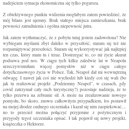
nadejściem sytuacja ekonomiczna się tylko pogarsza.
Z obiektywnego punktu widzenia mogłabym zatem powiedzieć, że
mój bilans jest ujemny. Brak stałego miejsca zamieszkania, brak
pewności zatrudnienia i ogólna niepewność jutra.
Jak zatem wytłumaczyć, że z pobytu tutaj jestem zadowolona? Nie
wybiegam myślami zbyt daleko w przyszłość, staram się też nie
rozpamiętywać przeszłości. Staram się wykorzystywać jak najlepiej
ten czas, który mam tu i teraz. Dostrzegać to, co mi życie akurat
podsuwa pod nos. W ciągu tych kilku zaledwie lat w Neapolu
urzeczywistniłam więcej pomysłów niż w ciągu całego
dotychczasowego życia w Polsce. Tak, Neapol dał mi wewnętrzną
odwagę. I nawet jak coś nie wychodzi lub kiedy coś się wali (bo
jak tu realizować projekt „Podziemny Neapol”, w czasach, gdy
covid
zatrzymał cały ruch turystyczny?) pozostaje nadzieja, że to
tylko przerwa na zebranie sił. A może na zrealizowanie nowego
pomysłu, bo skoro, znowu całkowitym przypadkiem, los postawił
na mojej drodze cudnego szczeniaka i kazał się nim zaopiekować....
no to przecież można połączyć przyjemne z pożytecznym i
przygody tegoż szczeniaka opisać. I tak pojawił się nowy projekt,
książeczka o Hektorze.