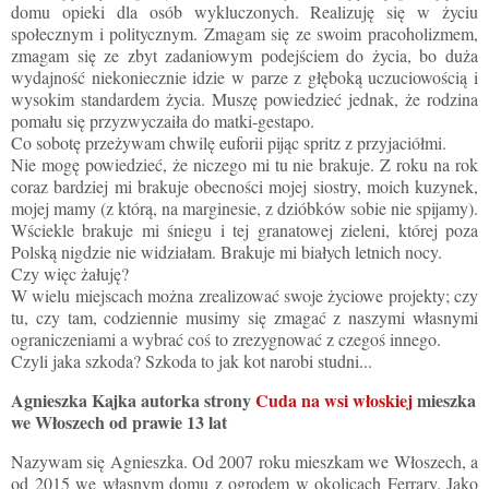
domu opieki dla osób wykluczonych. Realizuję się w życiu
społecznym i politycznym. Zmagam się ze swoim pracoholizmem,
zmagam się ze zbyt zadaniowym podejściem do życia, bo duża
wydajność niekoniecznie idzie w parze z głęboką uczuciowością i
wysokim standardem życia. Muszę powiedzieć jednak, że rodzina
pomału się przyzwyczaiła do matki-gestapo.
Co sobotę przeżywam chwilę euforii pijąc spritz z przyjaciółmi.
Nie mogę powiedzieć, że niczego mi tu nie brakuje. Z roku na rok
coraz bardziej mi brakuje obecności mojej siostry, moich kuzynek,
mojej mamy (z którą, na marginesie, z dzióbków sobie nie spijamy).
Wściekle brakuje mi śniegu i tej granatowej zieleni, której poza
Polską nigdzie nie widziałam. Brakuje mi białych letnich nocy.
Czy więc żałuję?
W wielu miejscach można zrealizować swoje życiowe projekty; czy
tu, czy tam, codziennie musimy się zmagać z naszymi własnymi
ograniczeniami a wybrać coś to zrezygnować z czegoś innego.
Czyli jaka szkoda? Szkoda to jak kot narobi studni...
Agnieszka Kajka autorka strony
Cuda na wsi włoskiej
mieszka
we Włoszech od prawie 13 lat
Nazywam się Agnieszka. Od 2007 roku mieszkam we Włoszech, a
od 2015 we własnym domu z ogrodem w okolicach Ferrary. Jako