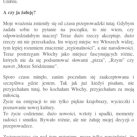
Umbrii.
A czy ja żałuję?
Moje wrażenia zmieniły się od czasu przeprowadzki tutaj. Gdybym
zadała sobie to pytanie na początku, to nie wiem, czy
odpowiedziałabym inaczej! Teraz dużo rzeczy akceptuje, dużo
rzeczy mi nie przeszkadza. Im więcej miejsc we Włoszech widzę,
tym lepiej rozumiem znaczenie „regionalności”, a nie narodowości.
Teraz postrzegam Włochy jako miejsce fascynujących różnic,
których nie da się podsumować słowami „pizza”, „Rzym” czy
nawet „Morze Śródziemne”.
Sporo czasu minęło, zanim poczułam się zaakceptowana i
szczęśliwa gdzie jestem. Tak jak już kiedyś pisałam, nie
przyjechałam tutaj, bo kochałam Włochy, przyjechałam za moją
miłością.
Życie na emigracji to nie tylko piękne krajobrazy, wycieczki i
poznawanie nowej kultury.
To życie codzienne, dużo nowości, wzloty i upadki, momenty
radości i smutku. Bywało różnie, ale nie żałuję mojej decyzji o
przeprowadzce.
Zastanawiając się nad tym pytaniem, mogę tylko powiedzieć, że