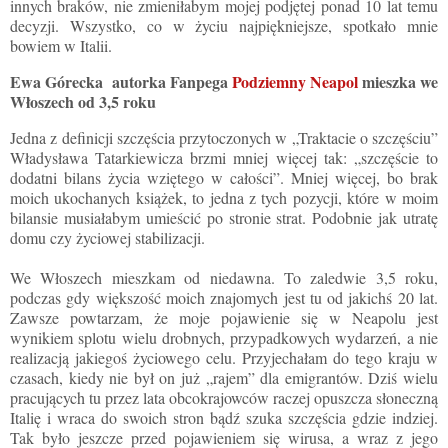
innych braków, nie zmieniłabym mojej podjętej ponad 10 lat temu
decyzji. Wszystko, co w życiu najpiękniejsze, spotkało mnie
bowiem w Italii.
Ewa Górecka
autorka Fanpega
Podziemny Neapol
mieszka we
Włoszech od 3,5 roku
Jedna z definicji szczęścia przytoczonych w „Traktacie o szczęściu”
Władysława Tatarkiewicza brzmi mniej więcej tak: „szczęście to
dodatni bilans życia wziętego w całości”. Mniej więcej, bo brak
moich ukochanych książek, to jedna z tych pozycji, które w moim
bilansie musiałabym umieścić po stronie strat. Podobnie jak utratę
domu czy życiowej stabilizacji.
We Włoszech mieszkam od niedawna. To zaledwie 3,5 roku,
podczas gdy większość moich znajomych jest tu od jakichś 20 lat.
Zawsze powtarzam, że moje pojawienie się w Neapolu jest
wynikiem splotu wielu drobnych, przypadkowych wydarzeń, a nie
realizacją jakiegoś życiowego celu. Przyjechałam do tego kraju w
czasach, kiedy nie był on już „rajem” dla emigrantów. Dziś wielu
pracujących tu przez lata obcokrajowców raczej opuszcza słoneczną
Italię i wraca do swoich stron bądź szuka szczęścia gdzie indziej.
Tak było jeszcze przed pojawieniem się wirusa, a wraz z jego