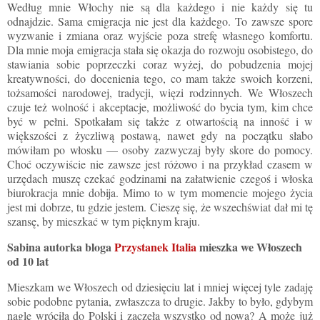
Według mnie Włochy nie są dla każdego i nie każdy się tu
odnajdzie. Sama emigracja nie jest dla każdego. To zawsze spore
wyzwanie i zmiana oraz wyjście poza strefę własnego komfortu.
Dla mnie moja emigracja stała się okazja do rozwoju osobistego, do
stawiania sobie poprzeczki coraz wyżej, do pobudzenia mojej
kreatywności, do docenienia tego, co mam także swoich korzeni,
tożsamości narodowej, tradycji, więzi rodzinnych. We Włoszech
czuje też wolność i akceptacje, możliwość do bycia tym, kim chce
być w pełni. Spotkałam się także z otwartością na inność i w
większości z życzliwą postawą, nawet gdy na początku słabo
mówiłam po włosku — osoby zazwyczaj były skore do pomocy.
Choć oczywiście nie zawsze jest różowo i na przykład czasem w
urzędach muszę czekać godzinami na załatwienie czegoś i włoska
biurokracja mnie dobija. Mimo to w tym momencie mojego życia
jest mi dobrze, tu gdzie jestem. Cieszę się, że wszechświat dał mi tę
szansę, by mieszkać w tym pięknym kraju.
Sabina autorka bloga
Przystanek Italia
mieszka we Włoszech
od 10 lat
Mieszkam we Włoszech od dziesięciu lat i mniej więcej tyle zadaję
sobie podobne pytania, zwłaszcza to drugie. Jakby to było, gdybym
nagle wróciła do Polski i zaczęła wszystko od nowa? A może już