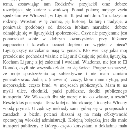
temu, zostawiając tam Rodziców, przyjaciół oraz dobrze
rozwijającą się karierę zawodową. Ponad połowę mojego życia
spędziłam we Włoszech, w Ligurii. Tu jest mój dom. Tu założyłam
rodzinę. Wrosłam w tę ziemię, jej historię, kulturę i tradycje, a
ponieważ (podobno) od dziecka lubiłam marudzić, dobrze
odnajduję się w liguryjskiej społeczności. Czyż nie przyjemnie jest
ponarzekać sobie w dobrym towarzystwie, przy filiżance
cappuccino i kawałku
focacci
dopiero co wyjętej z pieca?
Liguryjczycy narzekanie mają w genach. Kto wie, czy jakiś mój
przodek nie pochodził właśnie z Ligurii! Czuję się polską
liguryjką
.
Kocham Ligurię z jej zaletami i wadami. Wiadomo, nie jest to El
Dorado, czyli nie wszystko złoto, co się świeci. Pragnę zaznaczyć,
że moje spostrzeżenia są subiektywne i nie mam zamiaru
generalizować. Jedną z (niewielu) rzeczy, które mnie irytują, jest
nieporządek, często brud, w miejscach publicznych. Mam tu na
myśli ulice, chodniki, parki publiczne, środki publicznego
transportu. We Włoszech dba się raczej o to, co własne, a reszta?
Resztę ktoś posprząta. Teraz kolej na biurokrację. Tu chyba Włochy
wiodą prymat. Urzędnicy niekiedy sami gubią się w przepisach i
zasadach, a biedni petenci skazani są na małą efektywność
operacyjną włoskiej administracji. Kolejną bolączką jest dla mnie
transport publiczny, z którego często korzystam, a dokładnie mała