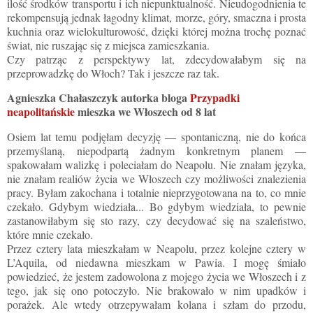
ilość środków transportu i ich niepunktualność. Nieudogodnienia te
rekompensują jednak łagodny klimat, morze, góry, smaczna i prosta
kuchnia oraz wielokulturowość, dzięki której można trochę poznać
świat, nie ruszając się z miejsca zamieszkania.
Czy patrząc z perspektywy lat, zdecydowałabym się na
przeprowadzkę do Włoch? Tak i jeszcze raz tak.
Agnieszka Chałaszczyk autorka bloga
Przypadki
neapolitańskie
mieszka we Włoszech od 8 lat
Osiem lat temu podjęłam decyzję — spontaniczną, nie do końca
przemyślaną, niepodpartą żadnym konkretnym planem —
spakowałam walizkę i poleciałam do Neapolu. Nie znałam języka,
nie znałam realiów życia we Włoszech czy możliwości znalezienia
pracy. Byłam zakochana i totalnie nieprzygotowana na to, co mnie
czekało. Gdybym wiedziała... Bo gdybym wiedziała, to pewnie
zastanowiłabym się sto razy, czy decydować się na szaleństwo,
które mnie czekało.
Przez cztery lata mieszkałam w Neapolu, przez kolejne cztery w
L’Aquila, od niedawna mieszkam w Pawia. I mogę śmiało
powiedzieć, że jestem zadowolona z mojego życia we Włoszech i z
tego, jak się ono potoczyło. Nie brakowało w nim upadków i
porażek. Ale wtedy otrzepywałam kolana i szłam do przodu,