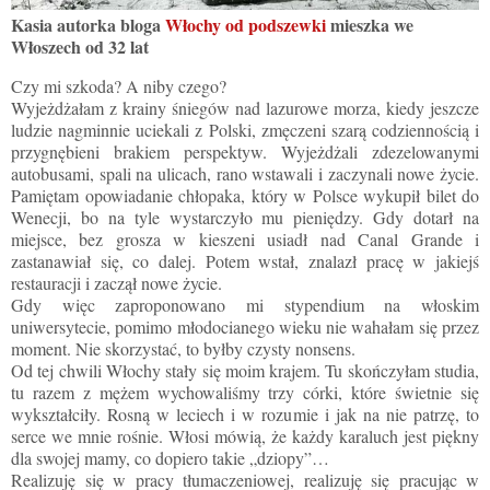
Kasia autorka bloga
Włochy od podszewki
mieszka we
Włoszech od 32 lat
Czy mi szkoda? A niby czego?
Wyjeżdżałam z krainy śniegów nad lazurowe morza, kiedy jeszcze
ludzie nagminnie uciekali z Polski, zmęczeni szarą codziennością i
przygnębieni brakiem perspektyw. Wyjeżdżali zdezelowanymi
autobusami, spali na ulicach, rano wstawali i zaczynali nowe życie.
Pamiętam opowiadanie chłopaka, który w Polsce wykupił bilet do
Wenecji, bo na tyle wystarczyło mu pieniędzy. Gdy dotarł na
miejsce, bez grosza w kieszeni usiadł nad Canal Grande i
zastanawiał się, co dalej. Potem wstał, znalazł pracę w jakiejś
restauracji i zaczął nowe życie.
Gdy więc zaproponowano mi stypendium na włoskim
uniwersytecie, pomimo młodocianego wieku nie wahałam się przez
moment. Nie skorzystać, to byłby czysty nonsens.
Od tej chwili Włochy stały się moim krajem. Tu skończyłam studia,
tu razem z mężem wychowaliśmy trzy córki, które świetnie się
wykształciły. Rosną w leciech i w rozumie i jak na nie patrzę, to
serce we mnie rośnie. Włosi mówią, że każdy karaluch jest piękny
dla swojej mamy, co dopiero takie „dziopy”…
Realizuję się w pracy tłumaczeniowej, realizuję się pracując w