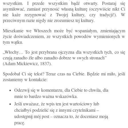
wszystkim. I przede wszystkim bądź otwarty. Postaraj się
asymilować, zamiast przynosić własną kulturę (
oczywiście
nikt Ci
nie każe rezygnować z Twojej kultury, czy tradycji!). W
przeciwnym razie nigdy nie zrozumiesz tej kultury.
Mieszkanie we Włoszech może być wspaniałym, zmieniającym
życie doświadczeniem, ze wszystkich powodów wymienionych w
tym wątku.
„Włochy… To jest przybrana ojczyzna dla wszystkich tych, co się
czują zanadto źle albo zanadto dobrze w swych stronach”
(Adam Mickiewicz, 1837).
Spodobał Ci się tekst? Teraz czas na Ciebie. Będzie mi miło, jeśli
zostaniemy w kontakcie:
Odezwij się w komentarzu, dla Ciebie to chwila, dla
mnie to bardzo ważna wskazówka.
Jeśli uważasz, że wpis ten jest wartościowy lub
chciałbyś podzielić się z innymi czytelnikami –
udostępnij mój post – oznacza to, że doceniasz moją
pracę.