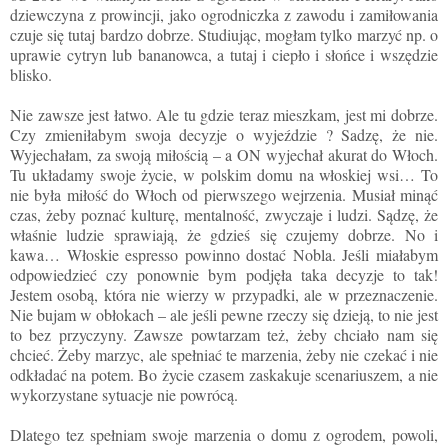
dziewczyna z prowincji, jako ogrodniczka z zawodu i zamiłowania
czuje się tutaj bardzo dobrze. Studiując, mogłam tylko marzyć np. o
uprawie cytryn lub bananowca, a tutaj i ciepło i słońce i wszędzie
blisko.
Nie zawsze jest łatwo.
Ale
tu gdzie teraz mieszkam, jest mi dobrze.
Czy zmieniłabym swoja decyzje o wyjeździe ? Sadzę, że nie.
Wyjechałam, za swoją miłością – a ON wyjechał akurat do Włoch.
Tu układamy swoje życie, w polskim domu na włoskiej wsi… To
nie była miłość do Włoch od pierwszego wejrzenia. Musiał minąć
czas, żeby poznać kulturę, mentalność, zwyczaje i ludzi. Sądzę, że
właśnie ludzie sprawiają, że gdzieś się czujemy dobrze. No i
kawa… Włoskie espresso powinno dostać Nobla. Jeśli miałabym
odpowiedzieć czy ponownie bym podjęła taka decyzje to tak!
Jestem osobą, która nie wierzy w przypadki, ale w przeznaczenie.
Nie bujam w obłokach – ale jeśli pewne rzeczy się dzieją, to nie jest
to bez przyczyny. Zawsze powtarzam też, żeby chciało nam się
chcieć. Żeby marzyc, ale spełniać te marzenia, żeby nie czekać i nie
odkładać na potem. Bo życie czasem zaskakuje scenariuszem, a nie
wykorzystane sytuacje nie powrócą.
Dlatego tez spełniam swoje marzenia o domu z ogrodem, powoli,