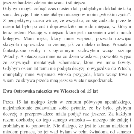
jeszcze bardziej zdeterminowana i silniejsza.
Gdybym mogła cofnąć czas o osiem lat, podjęłabym dokładnie taką
samą decyzję. I nie zmieniłabym niczego w moim „włoskim życiu”.
Z perspektywy czasu widzę, że wszystko, co się zadziało przez te
osiem lat było po coś i doprowadziło mnie do miejsca, w którym
teraz jestem. Pracuję w miejscu, które jest marzeniem wielu moich
kolegów. Mam męża, który mnie wspiera, pozwala rozwijać
skrzydła i sprowadza na ziemię, jak za daleko odlecę. Poznałam
fantastyczne osoby i z ogromnym zachwytem wciąż poznaję
Włochy. A otaczająca mnie na co dzień włoskość, pozwoliła wyjść
ze sztywnych mentalnych schematów, które we mnie tkwiły.
Gdybym osiem lat temu nie podjęła decyzji o wyjeździe do Włoch,
ominęłaby mnie wspaniała włoska przygoda, która wciąż trwa i
wiem, że skrywa przede mną jeszcze wiele niespodzianek.
Ewa Ostrowska mieszka we Włoszech od 15 lat
Przez 15 lat mojego życia w centrum półwyspu apenińskiego,
niejednokrotnie zadawałam sobie pytanie, co by było, gdybym
decyzję o przeprowadzce miała podjąć raz jeszcze. Za każdym
razem dochodzę do tego samego wniosku — niczego nie żałuję i
zrobiłabym to ponownie. Nie dlatego, że jest to kraina mlekiem i
miodem płynąca, bo jej wad byłam w pełni świadoma od samego