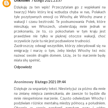
Unknown
7 lutego 2021 23:57
Dziękuję za ten wpis! Przeczytałam go z wypiekami na
twarzy;) Mało który kraj wzbudza chyba w nas, Polakach
tyle pozytywnych emocji co Włochy, ale Włochy znane z
wakacji i czasu beztroski. Te podsumowania Polek, które
mieszkają we Włoszech, utwierdzają mnie jednak w
przekonaniu, że to, co pokochałam w tym kraju jest
prawdziwe nie tylko w pięknej otoczce wakacji, choć
oczywiście życie tu nie jest pozbawione trudności.
Zazdroszczę odwagi wszystkim, którzy zdecydowali się na
emigrację i marzę o tym, żeby kiedyś Włochy też móc
nazwać swoim drugim domem. Liczę, że to marzenie będę
miała siłę spełnić.
Odpowiedz
Anonimowy
8 lutego 2021 09:44
Dziękuje za wspaniały tekst. Niestety już za późno dla mnie
na zmianę miejsca zamieszkania, ale zawsze to będzie dla
mnie niespełnione marzenie. Często odwiedzam Włochy i
podziwiam różnice mentalną miedzy północą a południem.
Obecnie w czasie pandemii zamykam oczy i widzę