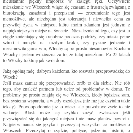
nieustannie piękny krajobraz w zasięgu ręki. Oczywiście
mieszkanie we Włoszech wiąże się czasami z frustracją związaną z
biurokracją, zasadami i przepisami — zrozumienie tego jest
niemożliwe, ale niezbędna jest tolerancja i niewielka cena za
przywilej życia w miejscu, które moim zdaniem jest jednym z
najpiękniejszych miejsc na świecie . Niezależnie od tego, czy jest to
ciągle zmieniający się krajobraz podczas podróży, czy miasta pełne
sztuki i muzyki na każdym kroku, czy pyszne jedzenie i
niesamowita gama win, Włochy są po prostu niesamowite. Kocham
Włochy i jestem wdzięczna za to, że tutaj mieszkam. Po 25 latach
to Włochy traktuję jak swój dom.
Jaką ogólną radę, dałbym każdemu, kto rozważa przeprowadzkę do
Włoch?
Jeśli masz zamiar się przeprowadzić, zrób to dla siebie. Nie rób
tego, aby znaleźć partnera lub uciec od problemów w domu. Te
problemy po prostu znajdą cię we Włoszech, kiedy będziesz sam,
bez systemu wsparcia, a wtedy oszalejesz (nie raz już czytałm takie
teksty). Prawdopodobnie już to wiesz, ale prawdziwe życie to nie
wakacje. Blask może się szybko zużyć, zwłaszcza jeśli
przywiązałeś się do jakiegoś miejsca i nie masz planów powrotu.
Najpierw naucz się języka i przeczytaj wszystko, co możliwe o
Włoszech. Przeczytaj o rządzie, polityce, jedzeniu, historii, o