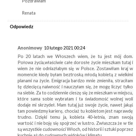
Pozdrawiam
Renata
Odpowiedz
Anonimowy
10 lutego 2021 00:24
Po 20 latach we Włoszech wiem, że tu jest mój dom.
Połowa życia,właściwie całe dorosłe życie mieszkam tutaj i
wiem że nie odnlazłabym się w Polsce. Zostawiłam kraj w
momencie kiedy byłam beztroską młodą kobietą z wielkimi
planami na życie. Emigracja bardzo mnie zmieniła, straciłam
tę dziecięcą naiwność i nauczyłam się, że mogę liczyć tylko
na siebie. Za to codziennie cieszę się że mieszkam w miejscu,
które sama sobie wybrałam i ta świadomość wolnej woli
dodaje mi skrzydeł. Mam tutaj już swoje życie, nawet jakąś
tam powiedzmy karierę, chociaż tu kobietom jest naprawdę
trudno. Dzięki temu ja, kobieta 40-letnia, znam swoją
wartość i nie boję się spojrzeć w lustro. Zwłaszcza że w tle
są wszystkie cudowności Włoch, od historii i sztuki poprzez
kuchnię aż do cudownych widoków i klimatu.