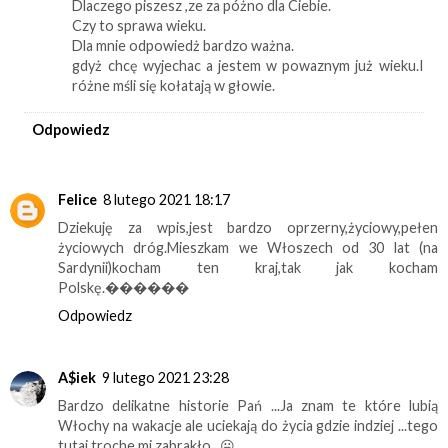
Dlaczego piszesz ,ze za póżno dla Ciebie.
Czy to sprawa wieku.
Dla mnie odpowiedż bardzo ważna.
gdyż chcę wyjechac a jestem w powaznym już wieku.I
różne mśli się kołatają w głowie.
Odpowiedz
Felice
8 lutego 2021 18:17
Dziekuję za wpis,jest bardzo oprzerny,życiowy,pełen
życiowych dróg.Mieszkam we Włoszech od 30 lat (na
Sardynii)kocham ten kraj,tak jak kocham
Polskę.������
Odpowiedz
A$iek
9 lutego 2021 23:28
Bardzo delikatne historie Pań ...Ja znam te które lubią
Włochy na wakacje ale uciekają do życia gdzie indziej ...tego
tutaj troche mi zabrakło ..😛