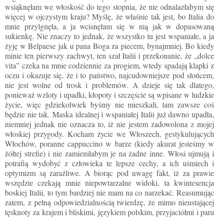
wsiąknęłam we włoskość do tego stopnia, że nie odnalazłabym się
więcej w ojczystym kraju? Myślę, że właśnie tak jest, bo Italia do
mnie przylgnęła, a ja wcisnęłam się w nią jak w dopasowaną
sukienkę. Nie znaczy to jednak, że wszystko tu jest wspaniałe, a ja
żyję w
Belpaese
jak u pana Boga za piecem, bynajmniej. Bo kiedy
minie ten pierwszy zachwyt, ten szał Italii i przekonanie, że „dolce
vita” czeka na mnie codziennie za progiem, wtedy spadają klapki z
oczu i okazuje się, że i to państwo, najcudowniejsze pod słońcem,
nie jest wolne od trosk i problemów. A dzieje się
tak dlatego,
ponieważ
wzloty i upadki, kłopoty i szczęście są wpisane w ludzkie
życie, więc gdziekolwiek byśmy nie mieszkali, tam zawsze coś
będzie nie tak. Maska idealnej i wspaniałej Italii już dawno upadła,
niemniej jednak nie oznacza to, iż nie jestem zadowolona z mojej
włoskiej przygody. Kocham życie we Włoszech, gestykulujących
Włochów, poranne cappuccino w barze (kiedy akurat jesteśmy w
żółtej strefie) i nie zamieniłabym je na żadne inne. Włosi ujmują i
potrafią wydobyć z człowieka te lepsze cechy, a ich uśmiech i
optymizm są zaraźliwe. A biorąc pod uwagę fakt, iż za prawie
wszędzie czekają mnie niepowtarzalne widoki, ta kwintesencja
boskiej Italii, to tym bardziej nie mam na co narzekać. Reasumując
zatem, z pełną odpowiedzialnością twierdzę, że mimo nieustającej
tęsknoty za krajem i bliskimi, językiem polskim, przyjaciółmi i paru