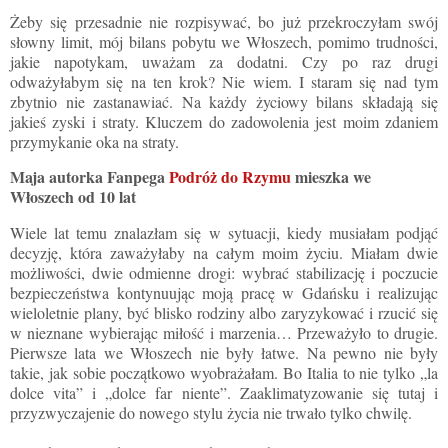
Żeby się przesadnie nie rozpisywać, bo już przekroczyłam swój
słowny limit, mój bilans pobytu we Włoszech, pomimo trudności,
jakie napotykam, uważam za dodatni. Czy po raz drugi
odważyłabym się na ten krok? Nie wiem. I staram się nad tym
zbytnio nie zastanawiać. Na każdy życiowy bilans składają się
jakieś zyski i straty. Kluczem do zadowolenia jest moim zdaniem
przymykanie oka na straty.
Maja
autorka Fanpega
Podróż do Rzymu
mieszka we
Włoszech od 10 lat
Wiele lat temu znalazłam się w sytuacji, kiedy musiałam podjąć
decyzję, która zaważyłaby na całym moim życiu. Miałam dwie
możliwości, dwie odmienne drogi: wybrać stabilizację i poczucie
bezpieczeństwa kontynuując moją pracę w Gdańsku i realizując
wieloletnie plany, być blisko rodziny albo zaryzykować i rzucić się
w nieznane wybierając miłość i marzenia… Przeważyło to drugie.
Pierwsze lata we Włoszech nie były łatwe. Na pewno nie były
takie, jak sobie początkowo wyobrażałam. Bo Italia to nie tylko „la
dolce vita” i „dolce far niente”. Zaaklimatyzowanie się tutaj i
przyzwyczajenie do nowego stylu życia nie trwało tylko chwilę.