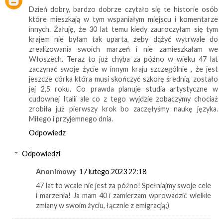
Dzień dobry, bardzo dobrze czytało się te historie osób
które mieszkają w tym wspaniałym miejscu i komentarze
innych. Żałuję, że 30 lat temu kiedy zauroczyłam się tym
krajem nie byłam tak uparta, żeby dążyć wytrwale do
zrealizowania swoich marzeń i nie zamieszkałam we
Włoszech. Teraz to już chyba za późno w wieku 47 lat
zaczynać swoje życie w innym kraju szczególnie , że jest
jeszcze córka która musi skończyć szkołę średnią, zostało
jej 2,5 roku. Co prawda planuje studia artystyczne w
cudownej Italii ale co z tego wyjdzie zobaczymy chociaż
zrobiła już pierwszy krok bo zaczęłyśmy naukę języka.
Miłego i przyjemnego dnia.
Odpowiedz
Odpowiedzi
Anonimowy
17 lutego 2023 22:18
47 lat to wcale nie jest za późno! Spełniajmy swoje cele
i marzenia! Ja mam 40 i zamierzam wprowadzić wielkie
zmiany w swoim życiu, łącznie z emigracją;)