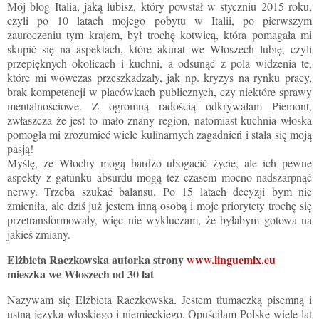
Mój blog Italia, jaką lubisz, który powstał w styczniu 2015 roku,
czyli po 10 latach mojego pobytu w Italii, po pierwszym
zauroczeniu tym krajem, był trochę kotwicą, która pomagała mi
skupić się na aspektach, które akurat we Włoszech lubię, czyli
przepięknych okolicach i kuchni, a odsunąć z pola widzenia te,
które mi wówczas przeszkadzały, jak np. kryzys na rynku pracy,
brak kompetencji w placówkach publicznych, czy niektóre sprawy
mentalnościowe. Z ogromną radością odkrywałam Piemont,
zwłaszcza że jest to mało znany region, natomiast kuchnia włoska
pomogła mi zrozumieć wiele kulinarnych zagadnień i stała się moją
pasją!
Myślę, że Włochy mogą bardzo ubogacić życie, ale ich pewne
aspekty z gatunku absurdu mogą też czasem mocno nadszarpnąć
nerwy. Trzeba szukać balansu. Po 15 latach decyzji bym nie
zmieniła, ale dziś już jestem inną osobą i moje priorytety trochę się
przetransformowały, więc nie wykluczam, że byłabym gotowa na
jakieś zmiany.
Elżbieta Raczkowska autorka strony
www.linguemix.eu
mieszka we Włoszech od 30 lat
Nazywam się Elżbieta Raczkowska. Jestem tłumaczką pisemną i
ustną języka włoskiego i niemieckiego. Opuściłam Polskę wiele lat