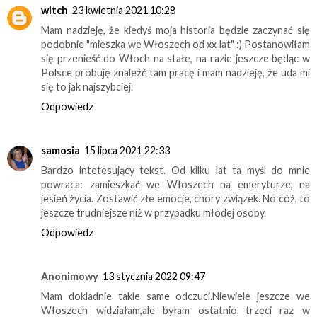
witch
23 kwietnia 2021 10:28
Mam nadzieję, że kiedyś moja historia będzie zaczynać się
podobnie "mieszka we Włoszech od xx lat" :) Postanowiłam
się przenieść do Włoch na stałe, na razie jeszcze będąc w
Polsce próbuję znaleźć tam pracę i mam nadzieję, że uda mi
się to jak najszybciej.
Odpowiedz
samosia
15 lipca 2021 22:33
Bardzo intetesujący tekst. Od kilku lat ta myśl do mnie
powraca: zamieszkać we Włoszech na emeryturze, na
jesień życia. Zostawić złe emocje, chory związek. No cóż, to
jeszcze trudniejsze niż w przypadku młodej osoby.
Odpowiedz
Anonimowy
13 stycznia 2022 09:47
Mam dokladnie takie same odczuci.Niewiele jeszcze we
Włoszech widziałam,ale byłam ostatnio trzeci raz w