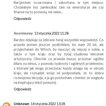
Bari,jestem oczarowana i zakochana w tym miejscu.
Chciałabym też zamieszkać tam na emeryturze ale czy
finanse na to pozwolą, nie wiem...
Odpowiedz
Anonimowy
13 stycznia 2022 11:28
Bardzo dziękuję za zebrane tutaj wszystkie wypowiedzi. Co
prawda jestem jeszcze podlotkiem, bo mam 20 lat, ale
przyjechałam do Włoch, by nauczyć się więcej o sobie, a
także o tym kraju oraz by tutaj studiowa kierunek
artystyczny. Obecnie co prawda muszę przyznać ogólny
bilans na minus, z powodu tęsknoty i ogólnych problemów,
x którymi jak mogę przeczytać każdy zmaga się w obcym
kraju, ale rozsądek wciąż mi podpowiada, że to dobra
rozwojowa decyzja, a ja go posłucham, również ze względu
na inspirujący tekst powyżej.
Odpowiedz
Unknown
14 stycznia 2022 13:28