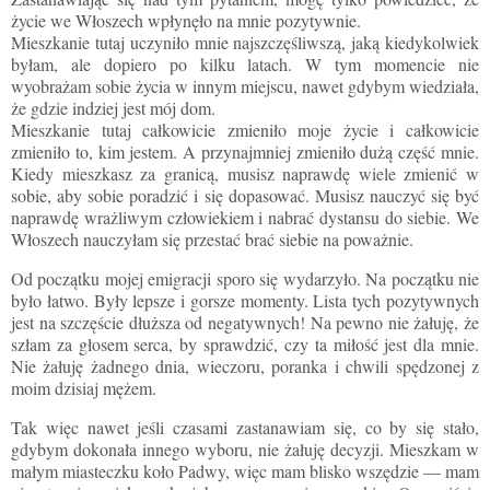
życie we Włoszech wpłynęło na mnie pozytywnie.
Mieszkanie tutaj uczyniło mnie najszczęśliwszą, jaką kiedykolwiek
byłam, ale dopiero po kilku latach. W tym momencie nie
wyobrażam sobie życia w innym miejscu, nawet gdybym wiedziała,
że gdzie indziej jest mój dom.
Mieszkanie tutaj całkowicie zmieniło moje życie i całkowicie
zmieniło to, kim jestem. A przynajmniej zmieniło dużą część mnie.
Kiedy mieszkasz za granicą, musisz naprawdę wiele zmienić w
sobie, aby sobie poradzić i się dopasować. Musisz nauczyć się być
naprawdę wrażliwym człowiekiem i nabrać dystansu do siebie. We
Włoszech nauczyłam się przestać brać siebie na poważnie.
Od początku mojej emigracji sporo się wydarzyło. Na początku nie
było łatwo. Były lepsze i gorsze momenty. Lista tych pozytywnych
jest na szczęście dłuższa od negatywnych! Na pewno nie żałuję, że
szłam za głosem serca, by sprawdzić, czy ta miłość jest dla mnie.
Nie żałuję żadnego dnia, wieczoru, poranka i chwili spędzonej z
moim dzisiaj mężem.
Tak więc nawet jeśli czasami zastanawiam się, co by się stało,
gdybym dokonała innego wyboru, nie żałuję decyzji. Mieszkam w
małym miasteczku koło Padwy, więc mam blisko wszędzie — mam