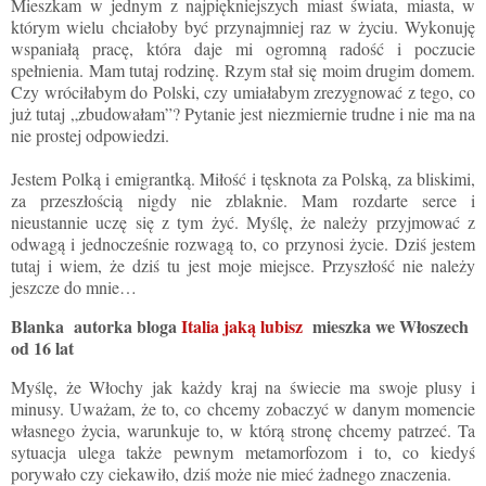
Mieszkam w jednym z najpiękniejszych miast świata, miasta, w
którym wielu chciałoby być przynajmniej raz w życiu. Wykonuję
wspaniałą pracę, która daje mi ogromną radość i poczucie
spełnienia. Mam tutaj rodzinę. Rzym stał się moim drugim domem.
Czy wróciłabym do Polski, czy umiałabym zrezygnować z tego, co
już tutaj „zbudowałam”? Pytanie jest niezmiernie trudne i nie ma na
nie prostej odpowiedzi.
Jestem Polką i emigrantką. Miłość i tęsknota za Polską, za bliskimi,
za przeszłością nigdy nie zblaknie. Mam rozdarte serce i
nieustannie uczę się z tym żyć. Myślę, że należy przyjmować z
odwagą i jednocześnie rozwagą to, co przynosi życie. Dziś jestem
tutaj i wiem, że dziś tu jest moje miejsce. Przyszłość nie należy
jeszcze do mnie…
Blanka autorka bloga
Italia jaką lubisz
mieszka we Włoszech
od 16 lat
Myślę, że Włochy jak każdy kraj na świecie ma swoje plusy i
minusy. Uważam, że to, co chcemy zobaczyć w danym momencie
własnego życia, warunkuje to, w którą stronę chcemy patrzeć. Ta
sytuacja ulega także pewnym metamorfozom i to, co kiedyś
porywało czy ciekawiło, dziś może nie mieć żadnego znaczenia.