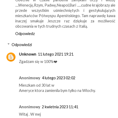
....Wenecję,Rzym, Padwę,Neapol,Bari .....cudne krajobrazy ale
przede wszystkim uśmiechniętych i gestykulujących
mieszkańców Półwyspu Apenińskiego. Tam naprawdę kawa
inaczej smakuje Jeszcze raz dziękuje za możliwość
obcowania w tych trudnych czasach z Italią.
Odpowiedz
Odpowiedzi
Unknown
11 lutego 2021 19:21
Zgadzam się w 100%❤️
Anonimowy
4 lutego 2023 02:02
Mieszkam od 30 lat w
Ameryce ktora zamienila bym tylko na Wlochy.
Anonimowy
2 kwietnia 2023 11:41
Witaj . W mej