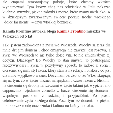
ale etapami remontujemy pokoje, które chcemy wkrótce
wynajmować. Tym którzy chcą nas odwiedzić w Italii pokazać
kuchnie, muzykę, piękne zabytki i morze, które mamy niedaleko. A
w dzisiejszym zwariowanym świecie poczuć trochę włoskiego
„dolce far niente”
–
czyli włoskiej beztroski.
Kamila Frontino autorka bloga
Kamila Frontino
mieszka we
Włoszech od 5 lat
Tak, jestem zadowolona z życia we Włoszech. Włochy są teraz dla
mnie drugim domem i choć emigracja nie zawsze jest różowa, a
życie we Włoszech to nie tylko dolce vita, to nie zmieniłabym tej
decyzji. Dlaczego? Bo Włochy to stan umysłu, to postrzeganie
rzeczywistości i życia w pozytywny sposób, to radość z życia i
cieszenie się nim, styl życia, który stawia na relacje i bliskość co jest
dla mnie wyjątkowo ważne. Doceniam bardzo to, że Włosi skupiają
się na tym, co w życiu ważne, na spędzaniu czasu razem z bliskimi,
na cieszeniu się drobnymi rzeczami w życiu takimi jak wypicie rano
cappuccino i zjedzenie
cornetto
w barze, cieszenie się słońcem i
wspólnym posiłkiem z rodziną i przyjaciółmi. Po prostu
celebrowanie życia każdego dnia. Poza tym też docenianie piękna
np. poprzez modę oraz sztuka i kultura na każdym kroku.