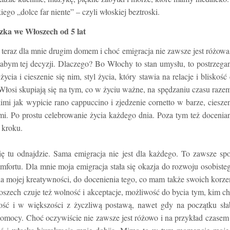
ego „dolce far niente”
–
czyli włoskiej beztroski.
zka we Włoszech od 5 lat
teraz dla mnie drugim domem i choć emigracja nie zawsze jest różowa
iłabym tej decyzji. Dlaczego? Bo Włochy to stan umysłu, to postrzega
cia i cieszenie się nim, styl życia, który stawia na relacje i bliskość
łosi skupiają się na tym, co w życiu ważne, na spędzaniu czasu raze
kimi jak wypicie rano cappuccino i zjedzenie
cornetto
w barze, ciesze
mi. Po prostu celebrowanie życia każdego dnia. Poza tym też docenia
 kroku.
ę tu odnajdzie. Sama emigracja nie jest dla każdego. To zawsze sp
fortu. Dla mnie moja emigracja stała się okazja do rozwoju osobiste
a mojej kreatywności, do docenienia tego, co mam także swoich korze
oszech czuje też wolność i akceptacje, możliwość do bycia tym, kim c
ność i w większości z życzliwą postawą, nawet gdy na początku sł
mocy. Choć oczywiście nie zawsze jest różowo i na przykład czase