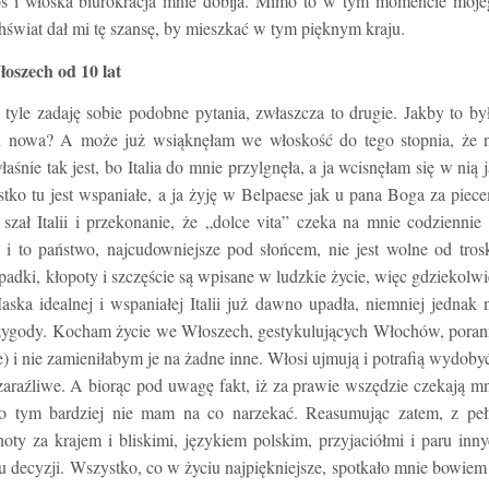
oś i włoska biurokracja mnie dobija. Mimo to w tym momencie moje
echświat dał mi tę szansę, by mieszkać w tym pięknym kraju.
oszech od 10 lat
tyle zadaję sobie podobne pytania, zwłaszcza to drugie. Jakby to by
d nowa? A może już wsiąknęłam we włoskość do tego stopnia, że n
śnie tak jest, bo Italia do mnie przylgnęła, a ja wcisnęłam się w nią 
ko tu jest wspaniałe, a ja żyję w
Belpaese
jak u pana Boga za piece
zał Italii i przekonanie, że „dolce vita” czeka na mnie codziennie
 i to państwo, najcudowniejsze pod słońcem, nie jest wolne od tros
padki, kłopoty i szczęście są wpisane w ludzkie życie, więc gdziekolw
ska idealnej i wspaniałej Italii już dawno upadła, niemniej jednak 
 przygody. Kocham życie we Włoszech, gestykulujących Włochów, pora
e) i nie zamieniłabym je na żadne inne. Włosi ujmują i potrafią wydoby
zaraźliwe. A biorąc pod uwagę fakt, iż za prawie wszędzie czekają m
i, to tym bardziej nie mam na co narzekać. Reasumując zatem, z pe
oty za krajem i bliskimi, językiem polskim, przyjaciółmi i paru inn
u decyzji. Wszystko, co w życiu najpiękniejsze, spotkało mnie bowie