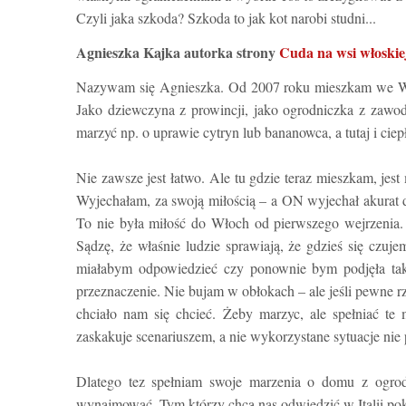
Czyli jaka szkoda? Szkoda to jak kot narobi studni...
Agnieszka Kajka autorka strony
Cuda na wsi włoski
Nazywam się Agnieszka. Od 2007 roku mieszkam we Wł
Jako dziewczyna z prowincji, jako ogrodniczka z zawodu
marzyć np. o uprawie cytryn lub bananowca, a tutaj i ciepł
Nie zawsze jest łatwo.
Ale
tu gdzie teraz mieszkam, jest
Wyjechałam, za swoją miłością – a ON wyjechał akurat
To nie była miłość do Włoch od pierwszego wejrzenia. 
Sądzę, że właśnie ludzie sprawiają, że gdzieś się czu
miałabym odpowiedzieć czy ponownie bym podjęła taka
przeznaczenie. Nie bujam w obłokach – ale jeśli pewne rz
chciało nam się chcieć. Żeby marzyc, ale spełniać te
zaskakuje scenariuszem, a nie wykorzystane sytuacje nie
Dlatego tez spełniam swoje marzenia o domu z ogrod
wynajmować. Tym którzy chcą nas odwiedzić w Italii pok