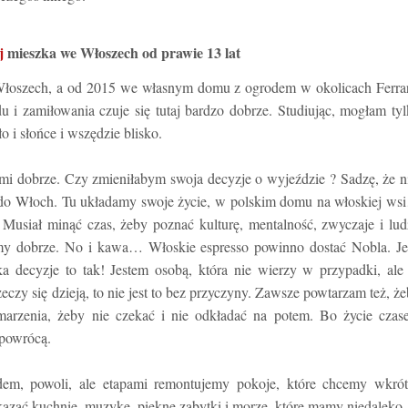
ej
mieszka we Włoszech od prawie 13 lat
oszech, a od 2015 we własnym domu z ogrodem w okolicach Ferrar
 i zamiłowania czuje się tutaj bardzo dobrze. Studiując, mogłam ty
o i słońce i wszędzie blisko.
 mi dobrze. Czy zmieniłabym swoja decyzje o wyjeździe ? Sadzę, że n
 do Włoch. Tu układamy swoje życie, w polskim domu na włoskiej w
Musiał minąć czas, żeby poznać kulturę, mentalność, zwyczaje i lud
jemy dobrze. No i kawa… Włoskie espresso powinno dostać Nobla. Je
 decyzje to tak! Jestem osobą, która nie wierzy w przypadki, ale
eczy się dzieją, to nie jest to bez przyczyny. Zawsze powtarzam też, ż
 marzenia, żeby nie czekać i nie odkładać na potem. Bo życie cza
 powrócą.
em, powoli, ale etapami remontujemy pokoje, które chcemy wkrót
azać kuchnie, muzykę, piękne zabytki i morze, które mamy niedaleko