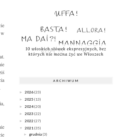
cie
e w
10 włoskich słówek ekspresyjnych, bez
których nie można żyć we Włoszech
at.
ie
ziś
cia
ARCHIWUM
.
2026
(23)
►
2025
(13)
►
ia,
2024
(20)
►
2023
(22)
►
2022
(27)
►
nie
2021
(35)
▼
cie
grudnia
(3)
►