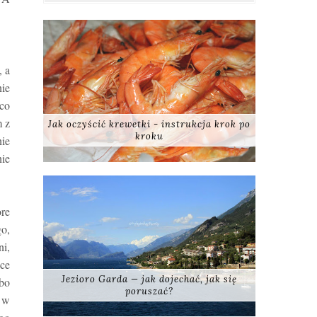
, a
nie
 co
m z
Jak oczyścić krewetki - instrukcja krok po
kroku
nie
nie
ore
go,
ni,
hce
Jezioro Garda — jak dojechać, jak się
abo
poruszać?
m w