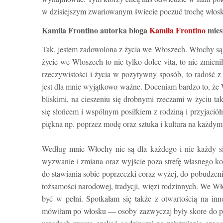
w dzisiejszym zwariowanym świecie poczuć trochę włoski
Kamila Frontino autorka bloga
Kamila Frontino
mies
Tak, jestem zadowolona z życia we Włoszech. Włochy są 
życie we Włoszech to nie tylko dolce vita, to nie zmien
rzeczywistości i życia w pozytywny sposób, to radość z ży
jest dla mnie wyjątkowo ważne. Doceniam bardzo to, że W
bliskimi, na cieszeniu się drobnymi rzeczami w życiu ta
się słońcem i wspólnym posiłkiem z rodziną i przyjaciół
piękna np. poprzez modę oraz sztuka i kultura na każdym
Według mnie Włochy nie są dla każdego i nie każdy si
wyzwanie i zmiana oraz wyjście poza strefę własnego kom
do stawiania sobie poprzeczki coraz wyżej, do pobudzeni
tożsamości narodowej, tradycji, więzi rodzinnych. We Wł
być w pełni. Spotkałam się także z otwartością na in
mówiłam po włosku — osoby zazwyczaj były skore do po