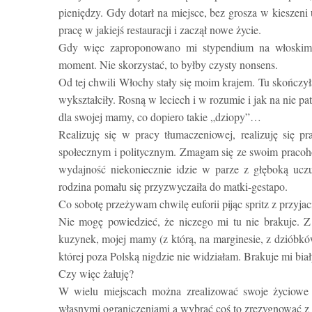
pieniędzy. Gdy dotarł na miejsce, bez grosza w kieszeni 
pracę w jakiejś restauracji i zaczął nowe życie.
Gdy więc zaproponowano mi stypendium na włoskim 
moment. Nie skorzystać, to byłby czysty nonsens.
Od tej chwili Włochy stały się moim krajem. Tu skończył
wykształciły. Rosną w leciech i w rozumie i jak na nie pa
dla swojej mamy, co dopiero takie „dziopy”…
Realizuję się w pracy tłumaczeniowej, realizuję się 
społecznym i politycznym. Zmagam się ze swoim pracoh
wydajność niekoniecznie idzie w parze z głęboką ucz
rodzina pomału się przyzwyczaiła do matki-gestapo.
Co sobotę przeżywam chwilę euforii pijąc spritz z przyjac
Nie mogę powiedzieć, że niczego mi tu nie brakuje. Z 
kuzynek, mojej mamy (z którą, na marginesie, z dzióbków 
której poza Polską nigdzie nie widziałam. Brakuje mi biał
Czy więc żałuję?
W wielu miejscach można zrealizować swoje życiowe 
własnymi ograniczeniami a wybrać coś to zrezygnować z 