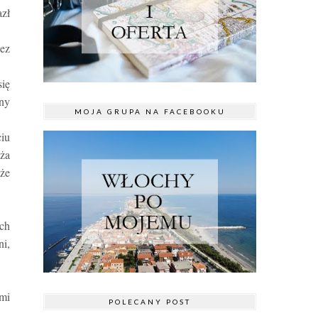
azł
ez
się
kny
MOJA GRUPA NA FACEBOOKU
ciu
uża
że
ich
ni,
mi
POLECANY POST