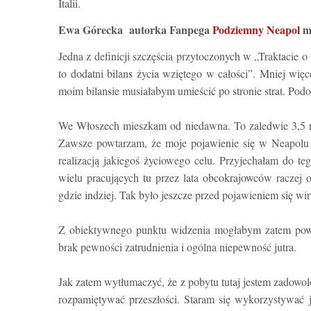
Italii.
Ewa Górecka
autorka Fanpega
Podziemny Neapol
m
Jedna z definicji szczęścia przytoczonych w „Traktacie 
to dodatni bilans życia wziętego w całości”. Mniej więc
moim bilansie musiałabym umieścić po stronie strat. Podob
We Włoszech mieszkam od niedawna. To zaledwie 3,5 ro
Zawsze powtarzam, że moje pojawienie się w Neapolu 
realizacją jakiegoś życiowego celu. Przyjechałam do te
wielu pracujących tu przez lata obcokrajowców raczej o
gdzie indziej. Tak było jeszcze przed pojawieniem się wi
Z obiektywnego punktu widzenia mogłabym zatem powied
brak pewności zatrudnienia i ogólna niepewność jutra.
Jak zatem wytłumaczyć, że z pobytu tutaj jestem zadowol
rozpamiętywać przeszłości. Staram się wykorzystywać ja