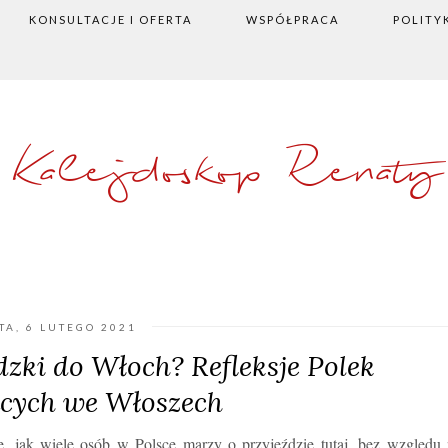
KONSULTACJE I OFERTA
WSPÓŁPRACA
POLITY
Kalejdoskop Renaty
TA, 6 LUTEGO 2021
zki do Włoch? Refleksje Polek
ących we Włoszech
 jak wiele osób w Polsce marzy o przyjeździe tutaj, bez względu 