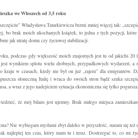
ieszka we Włoszech od 3,5 roku
o szczęściu” Władysława Tatarkiewicza brzmi mniej więcej tak: „szczęś
ej, bo brak moich ukochanych książek, to jedna z tych pozycji, któr
nie jak utratę domu czy życiowej stabilizacji.
ku, podczas gdy większość moich znajomych jest tu od jakichś 20 l
jest wynikiem splotu wielu drobnych, przypadkowych wydarzeń, a n
go kraju w czasach, kiedy nie był on już „rajem” dla emigrantów. D
puszcza słoneczną Italię i wraca do swoich stron bądź szuka szczęś
rusa, a wraz z jego nadejściem sytuacja ekonomiczna się tylko pogarsza
zieć, że mój bilans jest ujemny. Brak stałego miejsca zamieszkan
ona? Nie wybiegam myślami zbyt daleko w przyszłość, staram się też 
k najlepiej ten czas, który mam tu i teraz. Dostrzegać to, co mi ży