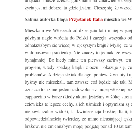
urzędach muszę czekać godzinami na załatwienie czeg
życia jest mi dobrze, tu gdzie jestem. Cieszę się, że wsz
Sabina autorka bloga
Przystanek Italia
mieszka we Wł
Mieszkam we Włoszech od dziesięciu lat i mniej więcej 
gdybym nagle wróciła do Polski i zaczęła wszystko o
odnalazłabym się więcej w ojczystym kraju? Myślę, że wła
w dopasowaną sukienkę. Nie znaczy to jednak, że wszyst
bynajmniej. Bo kiedy minie ten pierwszy zachwyt, ten s
progiem, wtedy spadają klapki z oczu i okazuje się, że
problemów. A dzieje się
tak dlatego, ponieważ
wzloty i u
byśmy nie mieszkali, tam zawsze coś będzie nie tak. Ma
oznacza to, iż nie jestem zadowolona z mojej włoskiej
cappuccino w barze (kiedy akurat jesteśmy w żółtej strefi
człowieka te lepsze cechy, a ich uśmiech i optymizm są 
niepowtarzalne widoki, ta kwintesencja boskiej Itali
odpowiedzialnością twierdzę, że mimo nieustającej tęskn
braków, nie zmieniłabym mojej podjętej ponad 10 lat tem