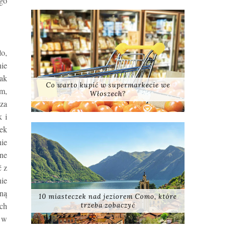
go
ło,
ie
jak
Co warto kupić w supermarkecie we
m,
Włoszech?
 za
k i
iek
nie
nne
ć z
nie
łną
10 miasteczek nad jeziorem Como, które
ych
trzeba zobaczyć
m w