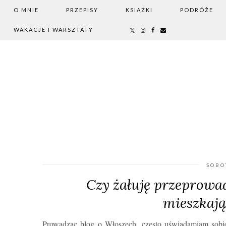
O MNIE
PRZEPISY
KSIĄŻKI
PODRÓŻE
WAKACJE I WARSZTATY
SOBO
Czy żałuję przeprowad
mieszkaj
Prowadząc blog o Włoszech, często uświadamiam sobie,