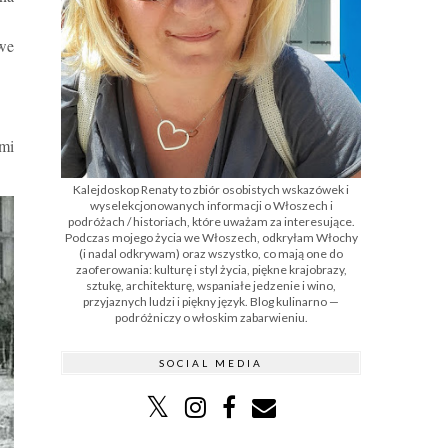
we
mi
Kalejdoskop Renaty to zbiór osobistych wskazówek i
wyselekcjonowanych informacji o Włoszech i
podróżach / historiach, które uważam za interesujące.
Podczas mojego życia we Włoszech, odkryłam Włochy
(i nadal odkrywam) oraz wszystko, co mają one do
zaoferowania: kulturę i styl życia, piękne krajobrazy,
sztukę, architekturę, wspaniałe jedzenie i wino,
przyjaznych ludzi i piękny język. Blog kulinarno —
podróżniczy o włoskim zabarwieniu.
SOCIAL MEDIA