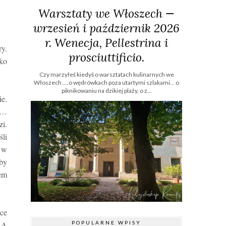
Warsztaty we Włoszech —
wrzesień i październik 2026
r. Wenecja, Pellestrina i
y.
prosciuttificio.
lko
Czy marzyłeś kiedyś o warsztatach kulinarnych we
Włoszech ....o wędrówkach poza utartymi szlakami… o
piknikowaniu na dzikiej plaży, o z...
ie.
si…
zi.
śli
 w
eby
sem
ce
POPULARNE WPISY
. A