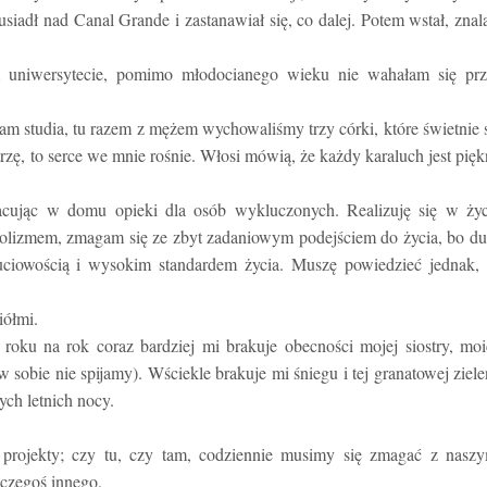
usiadł nad Canal Grande i zastanawiał się, co dalej. Potem wstał, znal
uniwersytecie, pomimo młodocianego wieku nie wahałam się prz
am studia, tu razem z mężem wychowaliśmy trzy córki, które świetnie 
trzę, to serce we mnie rośnie. Włosi mówią, że każdy karaluch jest pię
pracując w domu opieki dla osób wykluczonych. Realizuję się w ży
olizmem, zmagam się ze zbyt zadaniowym podejściem do życia, bo d
uciowością i wysokim standardem życia. Muszę powiedzieć jednak, 
iółmi.
roku na rok coraz bardziej mi brakuje obecności mojej siostry, mo
sobie nie spijamy). Wściekle brakuje mi śniegu i tej granatowej ziele
ych letnich nocy.
projekty; czy tu, czy tam, codziennie musimy się zmagać z naszy
czegoś innego.