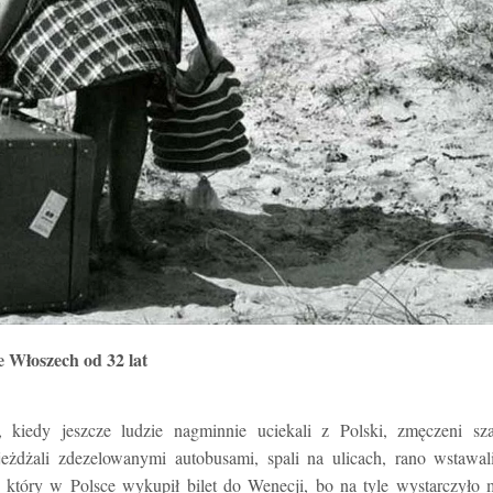
 Włoszech od 32 lat
kiedy jeszcze ludzie nagminnie uciekali z Polski, zmęczeni sza
eżdżali zdezelowanymi autobusami, spali na ulicach, rano wstawal
 który w Polsce wykupił bilet do Wenecji, bo na tyle wystarczyło