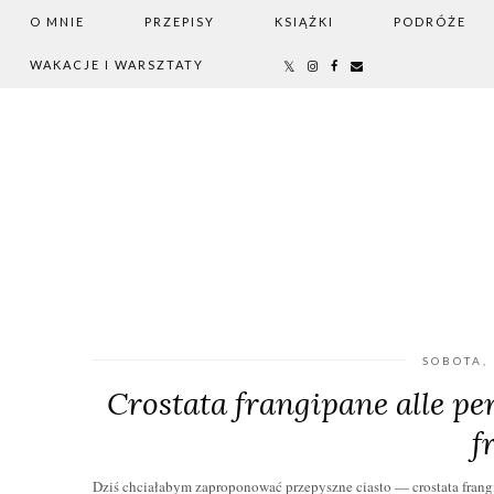
O MNIE
PRZEPISY
KSIĄŻKI
PODRÓŻE
WAKACJE I WARSZTATY
SOBOTA,
Crostata frangipane alle pe
f
Dziś chciałabym zaproponować przepyszne ciasto — crostata frangip