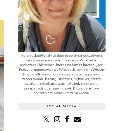
Kalejdoskop Renaty to zbiór osobistych wskazówek i
wyselekcjonowanych informacji o Włoszech i
podróżach / historiach, które uważam za interesujące.
Podczas mojego życia we Włoszech, odkryłam Włochy
(i nadal odkrywam) oraz wszystko, co mają one do
zaoferowania: kulturę i styl życia, piękne krajobrazy,
sztukę, architekturę, wspaniałe jedzenie i wino,
przyjaznych ludzi i piękny język. Blog kulinarno —
podróżniczy o włoskim zabarwieniu.
SOCIAL MEDIA