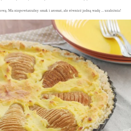
wą. Ma niepowtarzalny smak i aromat, ale również jedną wadę ... uzależnia!