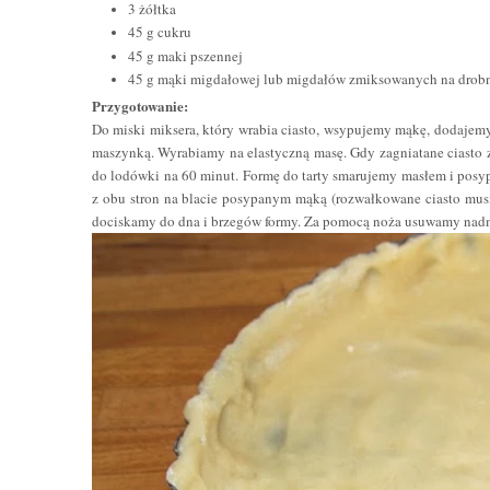
3 żółtka
45 g cukru
45 g maki pszennej
45 g mąki migdałowej lub migdałów zmiksowanych na drobn
Przygotowanie:
Do miski miksera, który wrabia ciasto, wsypujemy mąkę, dodajemy
maszynką. Wyrabiamy na elastyczną masę. Gdy zagniatane ciasto z
do lodówki na 60 minut. Formę do tarty smarujemy masłem i pos
z obu stron na blacie posypanym mąką (rozwałkowane ciasto musi
dociskamy do dna i brzegów formy. Za pomocą noża usuwamy nadmi