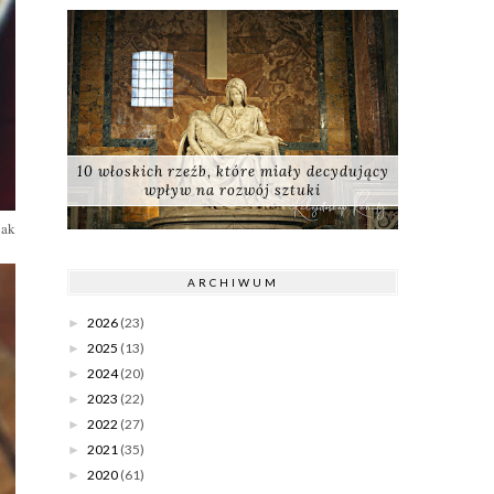
10 włoskich rzeźb, które miały decydujący
wpływ na rozwój sztuki
jak
ARCHIWUM
2026
(23)
►
2025
(13)
►
2024
(20)
►
2023
(22)
►
2022
(27)
►
2021
(35)
►
2020
(61)
►