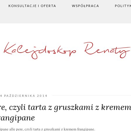
KONSULTACJE I OFERTA
WSPÓŁPRACA
POLITY
Kalejdoskop Renaty
 4 PAŹDZIERNIKA 2014
re, czyli tarta z gruszkami z kreme
rangipane
ane alle pere, czyli tarta z gruszkami z kremem frangipane.