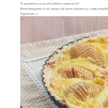
To prawdziwa uczta dla kubków smakowych!
Krem frangipane to nic innego jak krem cukierniczy z mąką migdało
Zapraszam ;-)