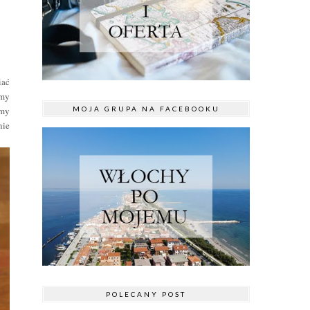
iać
amy
MOJA GRUPA NA FACEBOOKU
emy
nie
POLECANY POST