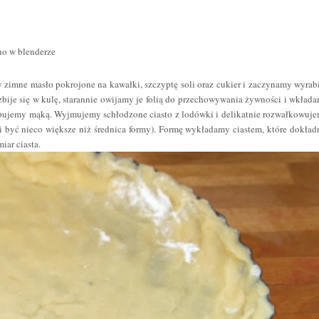
o w blenderze
 zimne masło pokrojone na kawałki, szczyptę soli oraz cukier i zaczynamy wyrab
bije się w kulę, starannie owijamy je folią do przechowywania żywności i wkład
ypujemy mąką. Wyjmujemy schłodzone ciasto z lodówki i delikatnie rozwałkowuj
 być nieco większe niż średnica formy). Formę wykładamy ciastem, które dokład
ar ciasta.