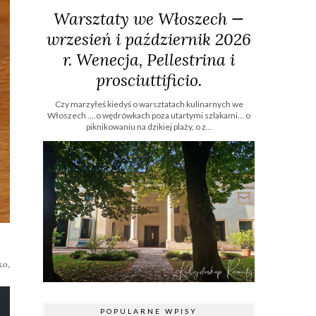
Warsztaty we Włoszech —
wrzesień i październik 2026
r. Wenecja, Pellestrina i
prosciuttificio.
Czy marzyłeś kiedyś o warsztatach kulinarnych we
Włoszech ....o wędrówkach poza utartymi szlakami… o
piknikowaniu na dzikiej plaży, o z...
ko,
POPULARNE WPISY