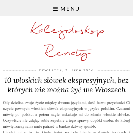
MENU
Kalejdoskop
Renaty
CZWARTEK, 7 LIPCA 2016
10 włoskich słówek ekspresyjnych, bez
których nie można żyć we Włoszech
Gdy dzielisz swoje życie między dwoma językami, dość łatwo przychodzi Ci
użycie pewnych włoskich słówek ekspresyjnych w języku polskim. Czasami
mówię po polsku, a potem nagle wskakuje mi do zdania włoskie słówko.
Oczywiście nie zdając sobie zupełnie z tego sprawy, dopóki osoba, do której
mówię, zaczyna na mnie patrzeć w bardzo dziwny sposób.
Chodzi mi o to, że kiedy jesteś na tyle biegle w dwóch językach i