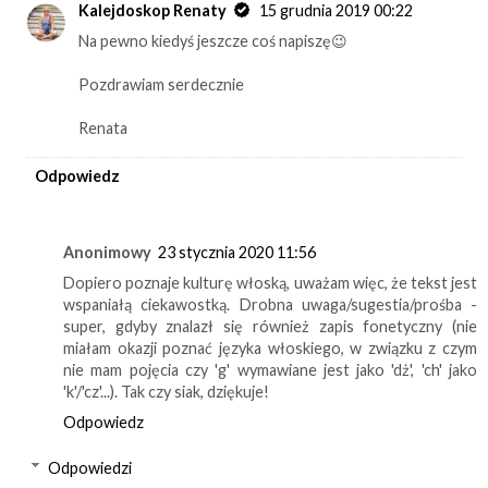
Kalejdoskop Renaty
15 grudnia 2019 00:22
Na pewno kiedyś jeszcze coś napiszę😉
Pozdrawiam serdecznie
Renata
Odpowiedz
Anonimowy
23 stycznia 2020 11:56
Dopiero poznaje kulturę włoską, uważam więc, że tekst jest
wspaniałą ciekawostką. Drobna uwaga/sugestia/prośba -
super, gdyby znalazł się również zapis fonetyczny (nie
miałam okazji poznać języka włoskiego, w związku z czym
nie mam pojęcia czy 'g' wymawiane jest jako 'dż', 'ch' jako
'k'/'cz'...). Tak czy siak, dziękuje!
Odpowiedz
Odpowiedzi