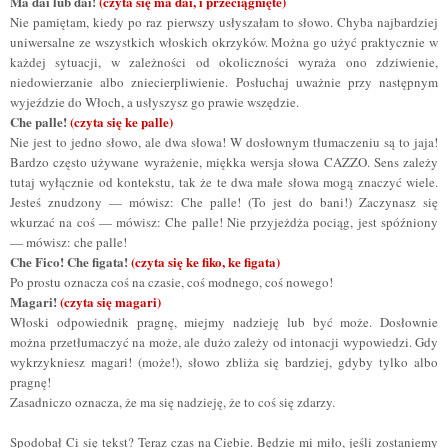
Ma dai lub dai!
(czyta się ma dai, i przeciągnięte)
Nie pamiętam, kiedy po raz pierwszy usłyszałam to słowo. Chyba najbardziej
uniwersalne ze wszystkich włoskich okrzyków. Można go użyć praktycznie w
każdej sytuacji, w zależności od okoliczności wyraża ono zdziwienie,
niedowierzanie albo zniecierpliwienie. Posłuchaj uważnie przy następnym
wyjeździe do Włoch, a usłyszysz go prawie wszędzie.
Che palle!
(czyta się ke palle)
Nie jest to jedno słowo, ale dwa słowa! W dosłownym tłumaczeniu są to jaja!
Bardzo często używane wyrażenie, miękka wersja słowa CAZZO. Sens zależy
tutaj wyłącznie od kontekstu, tak że te dwa małe słowa mogą znaczyć wiele.
Jesteś znudzony — mówisz: Che palle! (To jest do bani!) Zaczynasz się
wkurzać na coś — mówisz: Che palle! Nie przyjeżdża pociąg, jest spóźniony
— mówisz: che palle!
Che Fico! Che figata!
(czyta się ke fiko, ke figata)
Po prostu oznacza coś na czasie, coś modnego, coś nowego!
Magari!
(czyta się magari)
Włoski odpowiednik pragnę, miejmy nadzieję lub być może. Dosłownie
można przetłumaczyć na może, ale dużo zależy od intonacji wypowiedzi. Gdy
wykrzykniesz magari! (może!), słowo zbliża się bardziej, gdyby tylko albo
pragnę!
Zasadniczo oznacza, że ma się nadzieję, że to coś się zdarzy.
Spodobał Ci się tekst? Teraz czas na Ciebie. Będzie mi miło, jeśli zostaniemy