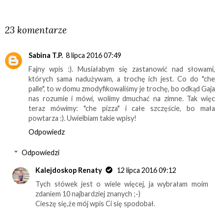
UDOSTĘPNIJ
23 komentarze
Sabina T.P.
8 lipca 2016 07:49
Fajny wpis :). Musiałabym się zastanowić nad słowami,
których sama nadużywam, a trochę ich jest. Co do "che
palle", to w domu zmodyfikowaliśmy je trochę, bo odkąd Gaja
nas rozumie i mówi, wolimy dmuchać na zimne. Tak więc
teraz mówimy: "che pizza" i całe szczęście, bo mała
powtarza :). Uwielbiam takie wpisy!
Odpowiedz
Odpowiedzi
Kalejdoskop Renaty
12 lipca 2016 09:12
Tych słówek jest o wiele więcej, ja wybrałam moim
zdaniem 10 najbardziej znanych ;-)
Cieszę się,że mój wpis Ci się spodobał.