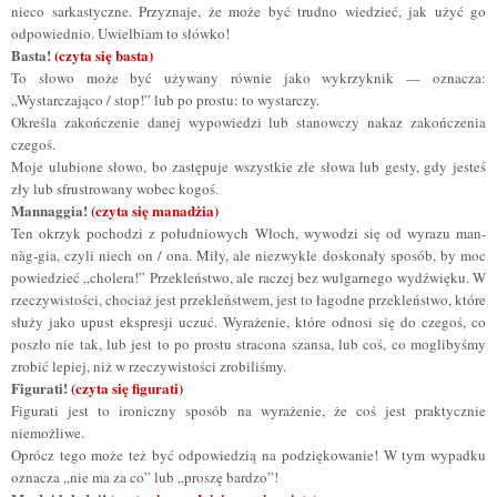
nieco sarkastyczne. Przyznaje, że może być trudno wiedzieć, jak użyć go
odpowiednio. Uwielbiam to słówko!
Basta!
(czyta się basta)
To słowo może być używany równie jako wykrzyknik — oznacza:
„Wystarczająco / stop!” lub po prostu: to wystarczy.
Określa zakończenie danej wypowiedzi lub stanowczy nakaz zakończenia
czegoś.
Moje ulubione słowo, bo zastępuje wszystkie złe słowa lub gesty, gdy jesteś
zły lub sfrustrowany wobec kogoś.
Mannaggia!
(czyta się manadżia)
Ten okrzyk pochodzi z południowych Włoch, wywodzi się od wyrazu man-
nàg-gia, czyli niech on / ona. Miły, ale niezwykle doskonały sposób, by moc
powiedzieć „cholera!” Przekleństwo, ale raczej bez wulgarnego wydźwięku. W
rzeczywistości, chociaż jest przekleństwem, jest to łagodne przekleństwo, które
służy jako upust ekspresji uczuć. Wyrażenie, które odnosi się do czegoś, co
poszło nie tak, lub jest to po prostu stracona szansa, lub coś, co moglibyśmy
zrobić lepiej, niż w rzeczywistości zrobiliśmy.
Figurati!
(czyta się figurati)
Figurati
jest to ironiczny sposób na wyrażenie, że coś jest praktycznie
niemożliwe.
Oprócz tego może też być odpowiedzią na podziękowanie! W tym wypadku
oznacza
„
nie ma za co
”
lub
„
proszę bardzo
”
!