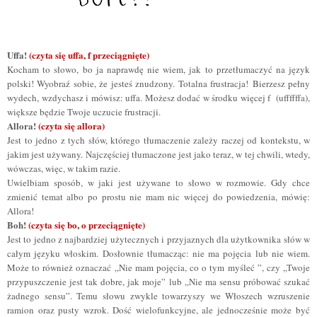
Uffa!
(czyta się uffa, f przeciągnięte)
Kocham to słowo, bo ja naprawdę nie wiem, jak to przetłumaczyć na język
polski! Wyobraź sobie, że jesteś znudzony. Totalna frustracja!
Bierzesz pełny
wydech, wzdychasz i mówisz: uffa. Możesz dodać
w środku
więcej f (uffffffa),
większe będzie Twoje uczucie frustracji.
Allora!
(czyta się allora)
Jest to jedno z tych słów, którego tłumaczenie zależy raczej od kontekstu, w
jakim jest używany. Najczęściej tłumaczone jest jako teraz, w tej chwili, wtedy,
wówczas, więc, w takim razie.
Uwielbiam sposób, w jaki jest używane to słowo w rozmowie. Gdy chce
zmienić temat albo po prostu nie mam nic więcej do powiedzenia, mówię:
Allora!
Boh!
(czyta się bo, o przeciągnięte)
Jest to jedno z najbardziej użytecznych i przyjaznych dla użytkownika słów w
całym języku włoskim. Dosłownie tłumacząc: nie ma pojęcia lub nie wiem.
Może to również oznaczać „Nie mam pojęcia, co o tym myśleć ”, czy „Twoje
przypuszczenie jest tak dobre, jak moje” lub
„
Nie ma sensu próbować szukać
żadnego sensu
”
. Temu słowu zwykle towarzyszy we Włoszech wzruszenie
ramion oraz pusty wzrok. Dość wielofunkcyjne, ale jednocześnie może być