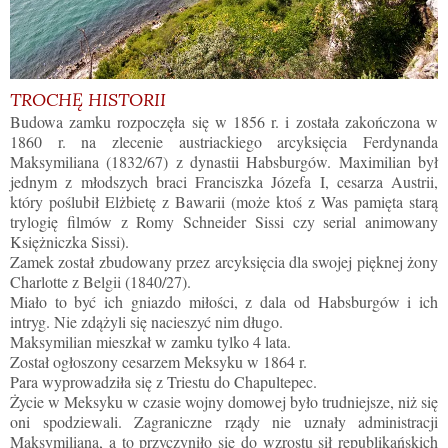
TROCHĘ HISTORII
Budowa zamku rozpoczęła się w 1856 r. i została zakończona w
1860 r. na zlecenie austriackiego arcyksięcia Ferdynanda
Maksymiliana (1832/67) z dynastii Habsburgów. Maximilian był
jednym z młodszych braci Franciszka Józefa I, cesarza Austrii,
który poślubił Elżbietę z Bawarii (może ktoś z Was pamięta starą
trylogię filmów z Romy Schneider Sissi czy serial animowany
Księżniczka Sissi).
Zamek został zbudowany przez arcyksięcia dla swojej pięknej żony
Charlotte z Belgii (1840/27).
Miało to być ich gniazdo miłości, z dala od Habsburgów i ich
intryg. Nie zdążyli się nacieszyć nim długo.
Maksymilian mieszkał w zamku tylko 4 lata.
Został ogłoszony cesarzem Meksyku w 1864 r.
Para wyprowadziła się z Triestu do Chapultepec.
Życie w Meksyku w czasie wojny domowej było trudniejsze, niż się
oni spodziewali. Zagraniczne rządy nie uznały administracji
Maksymiliana, a to przyczyniło się do wzrostu sił republikańskich