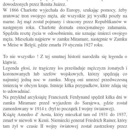
dowodzonych przez Benita Juárez.
W 1866 Charlotte wyjechała do Europy, szukając pomocy, żeby
uratować tron swojego męża, ale wszystkie jej wysiłki poszły na
marne. Jej mąż został pojmany i stracony przez Republikanów w
następnym roku. Charlotte doznała emocjonalnego załamania.
Spędziła resztę życia w odosobnieniu, nie uznając śmierci swojego
męża. Mieszkała najpierw w zamku Miramare, następnie w Zamku
w Meise w Belgii, gdzie zmarła 19 stycznia 1927 roku.
To nie wszystko ! Z tej smutnej historii narodziła się legenda o
klątwie.
Legenda głosi, że tragiczny los prześladuje mężczyzn żonatych i
koronowanych lub szefów wojskowych, którzy spędzają co
najmniej jedną noc w zamku. Mogą oni umrzeć przedwczesną
śmiercią w obcym kraju. Istnieje kilka przypadków, które zdają się
to udowadniać.
Na przykład arcyksiążę Franciszek Ferdynand spędził kilka dni w
zamku Miramare przed wyjazdem do Sarajewa, gdzie został
zamordowany w 1914 r. (był to początek I wojny światowej).
Książę Amedeo d' Aosta, który mieszkał tam od 1931 do 1937,
zmarł w niewoli w Kenii. Niemiecki generał Friedrich Rainer, który
tam żył w czasie II wojny światowej został zastrzelony przez