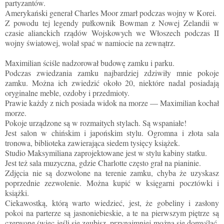
partyzantów.
Amerykański generał Charles Moor zmarł podczas wojny w Korei.
Z powodu tej legendy pułkownik Bowman z Nowej Zelandii w
czasie alianckich rządów Wojskowych we Włoszech podczas II
wojny światowej, wolał spać w namiocie na zewnątrz.
Maximilian ściśle nadzorował budowę zamku i parku.
Podczas zwiedzania zamku najbardziej zdziwiły mnie pokoje
zamku. Można ich zwiedzić około 20, niektóre nadal posiadają
oryginalne meble, ozdoby i przedmioty.
Prawie każdy z nich posiada widok na morze — Maximilian kochał
morze.
Pokoje urządzone są w rozmaitych stylach. Są wspaniałe!
Jest salon w chińskim i japońskim stylu. Ogromna i złota sala
tronowa, biblioteka zawierająca siedem tysięcy książek.
Studio Maksymiliana zaprojektowane jest w stylu kabiny statku.
Jest też sala muzyczna, gdzie Charlotte często grał na pianinie.
Zdjęcia nie są dozwolone na terenie zamku, chyba że uzyskasz
poprzednie zezwolenie. Można kupić w księgarni pocztówki i
książki.
Ciekawostką, którą warto wiedzieć, jest, że gobeliny i zasłony
pokoi na parterze są jasnoniebieskie, a te na pierwszym piętrze są
czerwone (więc jeśli się zgubisz, przynajmniej można się domyślać,