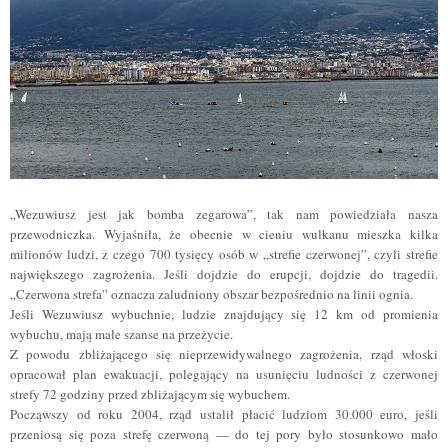
„Wezuwiusz jest jak bomba zegarowa”, tak nam powiedziała nasza
przewodniczka. Wyjaśniła, że obecnie w cieniu wulkanu mieszka kilka
milionów ludzi, z czego 700 tysięcy osób w „strefie czerwonej”, czyli strefie
największego zagrożenia. Jeśli dojdzie do erupcji, dojdzie do tragedii.
„Czerwona strefa” oznacza zaludniony obszar bezpośrednio na linii ognia.
Jeśli Wezuwiusz wybuchnie, ludzie znajdujący się 12 km od promienia
wybuchu, mają małe szanse na przeżycie.
Z powodu zbliżającego się nieprzewidywalnego zagrożenia, rząd włoski
opracował plan ewakuacji, polegający na usunięciu ludności z czerwonej
strefy 72 godziny przed zbliżającym się wybuchem.
Począwszy od roku 2004, rząd ustalił płacić ludziom 30.000 euro, jeśli
przeniosą się poza strefę czerwoną — do tej pory było stosunkowo mało