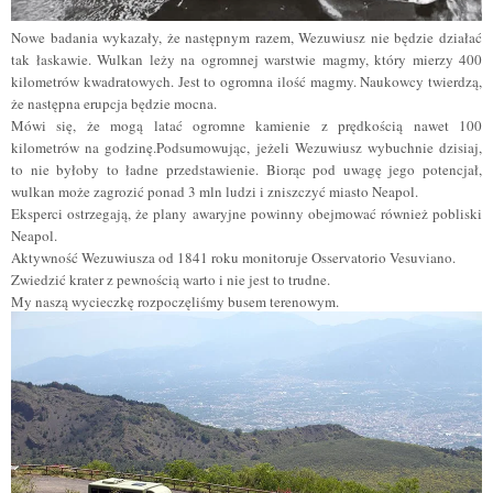
Nowe badania wykazały, że następnym razem, Wezuwiusz nie będzie działać
tak łaskawie. Wulkan leży na ogromnej warstwie magmy, który mierzy 400
kilometrów kwadratowych. Jest to ogromna ilość magmy. Naukowcy twierdzą,
że następna erupcja będzie mocna.
Mówi się, że mogą latać ogromne kamienie z prędkością nawet 100
kilometrów na godzinę.Podsumowując, jeżeli Wezuwiusz wybuchnie dzisiaj,
to nie byłoby to ładne przedstawienie. Biorąc pod uwagę jego potencjał,
wulkan może zagrozić ponad 3 mln ludzi i zniszczyć miasto Neapol.
Eksperci ostrzegają, że plany awaryjne powinny obejmować również pobliski
Neapol.
Aktywność Wezuwiusza od 1841 roku monitoruje Osservatorio Vesuviano.
Zwiedzić krater z pewnością warto i nie jest to trudne.
My naszą wycieczkę rozpoczęliśmy busem terenowym.