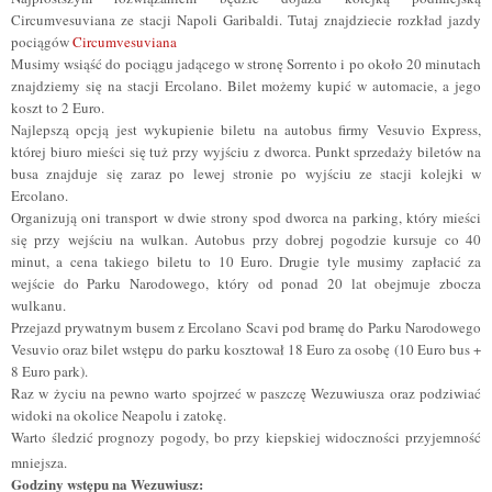
Circumvesuviana ze stacji Napoli Garibaldi. Tutaj znajdziecie rozkład jazdy
pociągów
Circumvesuviana
Musimy wsiąść do pociągu jadącego w stronę Sorrento i po około 20 minutach
znajdziemy się na stacji Ercolano. Bilet możemy kupić w automacie, a jego
koszt to 2 Euro.
Najlepszą opcją jest wykupienie biletu na autobus firmy Vesuvio Express,
której biuro mieści się tuż przy wyjściu z dworca. Punkt sprzedaży biletów na
busa znajduje się zaraz po lewej stronie po wyjściu ze stacji kolejki w
Ercolano.
Organizują oni transport w dwie strony spod dworca na parking, który mieści
się przy wejściu na wulkan. Autobus przy dobrej pogodzie kursuje co 40
minut, a cena takiego biletu to 10 Euro. Drugie tyle musimy zapłacić za
wejście do Parku Narodowego, który od ponad 20 lat obejmuje zbocza
wulkanu.
Przejazd prywatnym busem z Ercolano Scavi pod bramę do Parku Narodowego
Vesuvio oraz bilet wstępu do parku kosztował 18 Euro za osobę (10 Euro bus +
8 Euro park).
Raz w życiu na pewno warto spojrzeć w paszczę Wezuwiusza oraz podziwiać
widoki na okolice Neapolu i zatokę.
Warto śledzić prognozy pogody, bo przy kiepskiej widoczności przyjemność
mniejsza.
Godziny wstępu na Wezuwiusz: