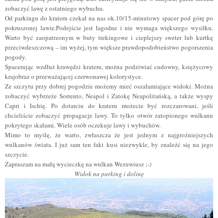
zobaczyć lawę z ostatniego wybuchu.
Od parkingu do krateru czekał na nas ok.10/15-minutowy spacer pod górę po
pokruszonej lawie.Podejście jest łagodne i nie wymaga większego wysiłku.
Warto być zaopatrzonym w buty trekingowe i cieplejszy sweter lub kurtkę
przeciwdeszczową – im wyżej, tym większe prawdopodobieństwo pogorszenia
pogody.
Spacerując wzdłuż krawędzi krateru, można podziwiać cudowny, księżycowy
krajobraz o przeważającej czerwonawej kolorystyce.
Ze szczytu przy dobrej pogodzie możemy mieć oszałamiające widoki. Można
zobaczyć wybrzeże Sorrento, Neapol i Zatokę Neapolitańską, a także wyspy
Capri i Ischię. Po dotarciu do krateru możecie być rozczarowani, jeśli
chcieliście zobaczyć propagacje lawy. To tylko otwór zatopionego wulkanu
pokrytego skałami. Wiele osób oczekuje lawy i wybuchów.
Mimo to myślę, że warto, zwłaszcza że jest jednym z najgroźniejszych
wulkanów świata. I już sam ten fakt kusi niezwykle, by znaleźć się na jego
szczycie.
Zapraszam na małą wycieczkę na wulkan Wezuwiusz
;
-
)
Widok na parking i dolinę