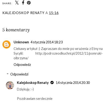
SHARE:
KALEJDOSKOP RENATY
A
15:16
UDOSTĘPNIJ
5 komentarzy
Unknown
4 stycznia 2014 18:23
Ciekawy artykuł :) Zapraszam do mnie po wrażenia z Etny na
Sycylii: http://podrozeodkuchni.pl/2012/11/pomruki-
olbrzyma/
Odpowiedz
Odpowiedzi
Kalejdoskop Renaty
14 stycznia 2014 20:30
Dziękuję :-)
Pozdrawiam serdecznie