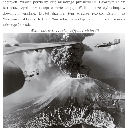
chętnych. Władze porzuciły ideę masowego przesiedlenia. Głównym celem
jest teraz szybka ewakuacja w razie erupcji. Wulkan może wybuchnąć w
dowolnym terminie. Dłużej drzemie, tym większe ryzyko. Ostatni raz
Wezuwiusz aktywny był w 1944 roku, powodując drobne uszkodzenia i
zabijając 26 osób.
Wezuwiusz w 1944 roku -
zdjęcie z wikipedii