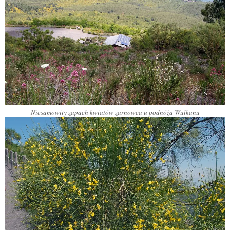
Niesamowity zapach kwiatów żarnowca u podnóża Wulkanu