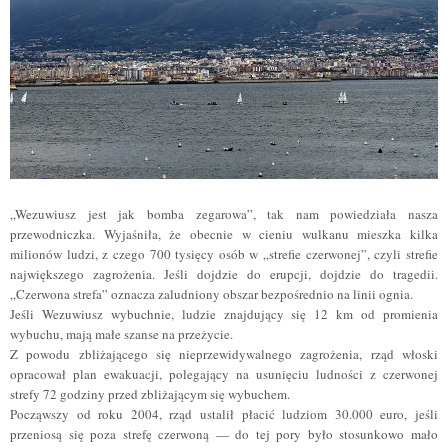
„Wezuwiusz jest jak bomba zegarowa”, tak nam powiedziała nasza
przewodniczka. Wyjaśniła, że obecnie w cieniu wulkanu mieszka kilka
milionów ludzi, z czego 700 tysięcy osób w „strefie czerwonej”, czyli strefie
największego zagrożenia. Jeśli dojdzie do erupcji, dojdzie do tragedii.
„Czerwona strefa” oznacza zaludniony obszar bezpośrednio na linii ognia.
Jeśli Wezuwiusz wybuchnie, ludzie znajdujący się 12 km od promienia
wybuchu, mają małe szanse na przeżycie.
Z powodu zbliżającego się nieprzewidywalnego zagrożenia, rząd włoski
opracował plan ewakuacji, polegający na usunięciu ludności z czerwonej
strefy 72 godziny przed zbliżającym się wybuchem.
Począwszy od roku 2004, rząd ustalił płacić ludziom 30.000 euro, jeśli
przeniosą się poza strefę czerwoną — do tej pory było stosunkowo mało