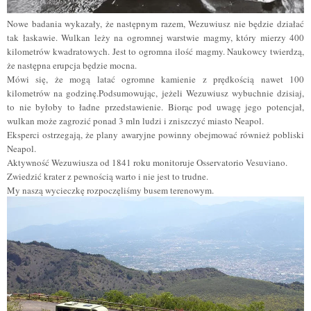
Nowe badania wykazały, że następnym razem, Wezuwiusz nie będzie działać
tak łaskawie. Wulkan leży na ogromnej warstwie magmy, który mierzy 400
kilometrów kwadratowych. Jest to ogromna ilość magmy. Naukowcy twierdzą,
że następna erupcja będzie mocna.
Mówi się, że mogą latać ogromne kamienie z prędkością nawet 100
kilometrów na godzinę.Podsumowując, jeżeli Wezuwiusz wybuchnie dzisiaj,
to nie byłoby to ładne przedstawienie. Biorąc pod uwagę jego potencjał,
wulkan może zagrozić ponad 3 mln ludzi i zniszczyć miasto Neapol.
Eksperci ostrzegają, że plany awaryjne powinny obejmować również pobliski
Neapol.
Aktywność Wezuwiusza od 1841 roku monitoruje Osservatorio Vesuviano.
Zwiedzić krater z pewnością warto i nie jest to trudne.
My naszą wycieczkę rozpoczęliśmy busem terenowym.