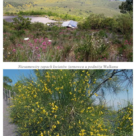
Niesamowity zapach kwiatów żarnowca u podnóża Wulkanu