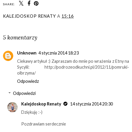
SHARE:
KALEJDOSKOP RENATY
A
15:16
UDOSTĘPNIJ
5 komentarzy
Unknown
4 stycznia 2014 18:23
Ciekawy artykuł :) Zapraszam do mnie po wrażenia z Etny na
Sycylii: http://podrozeodkuchni.pl/2012/11/pomruki-
olbrzyma/
Odpowiedz
Odpowiedzi
Kalejdoskop Renaty
14 stycznia 2014 20:30
Dziękuję :-)
Pozdrawiam serdecznie