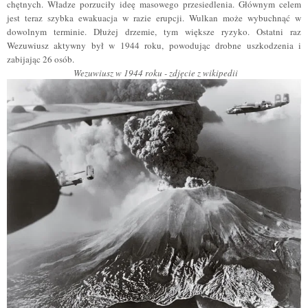
chętnych. Władze porzuciły ideę masowego przesiedlenia. Głównym celem
jest teraz szybka ewakuacja w razie erupcji. Wulkan może wybuchnąć w
dowolnym terminie. Dłużej drzemie, tym większe ryzyko. Ostatni raz
Wezuwiusz aktywny był w 1944 roku, powodując drobne uszkodzenia i
zabijając 26 osób.
Wezuwiusz w 1944 roku -
zdjęcie z wikipedii