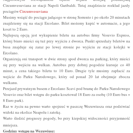
Circumvesuviana ze stacji Napoli Garibaldi. Tutaj znajdziecie rozkład jazdy
pociągów
Circumvesuviana
Musimy wsiąść do pociągu jadącego w stronę Sorrento i po około 20 minutach
znajdziemy się na stacji Ercolano. Bilet możemy kupić w automacie, a jego
koszt to 2 Euro.
Najlepszą opcją jest wykupienie biletu na autobus firmy Vesuvio Express,
której biuro mieści się tuż przy wyjściu z dworca. Punkt sprzedaży biletów na
busa znajduje się zaraz po lewej stronie po wyjściu ze stacji kolejki w
Ercolano.
Organizują oni transport w dwie strony spod dworca na parking, który mieści
się przy wejściu na wulkan. Autobus przy dobrej pogodzie kursuje co 40
minut, a cena takiego biletu to 10 Euro. Drugie tyle musimy zapłacić za
wejście do Parku Narodowego, który od ponad 20 lat obejmuje zbocza
wulkanu.
Przejazd prywatnym busem z Ercolano Scavi pod bramę do Parku Narodowego
Vesuvio oraz bilet wstępu do parku kosztował 18 Euro za osobę (10 Euro bus +
8 Euro park).
Raz w życiu na pewno warto spojrzeć w paszczę Wezuwiusza oraz podziwiać
widoki na okolice Neapolu i zatokę.
Warto śledzić prognozy pogody, bo przy kiepskiej widoczności przyjemność
mniejsza.
Godziny wstępu na Wezuwiusz: