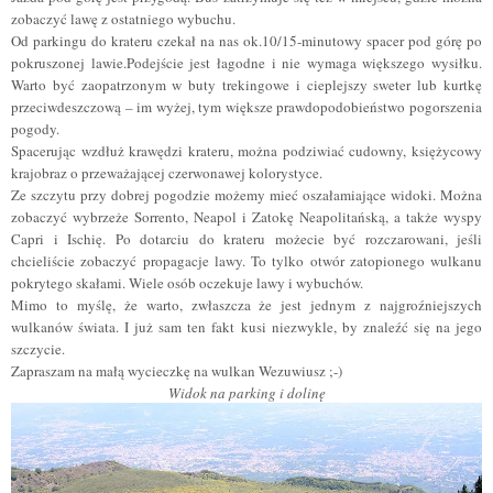
zobaczyć lawę z ostatniego wybuchu.
Od parkingu do krateru czekał na nas ok.10/15-minutowy spacer pod górę po
pokruszonej lawie.Podejście jest łagodne i nie wymaga większego wysiłku.
Warto być zaopatrzonym w buty trekingowe i cieplejszy sweter lub kurtkę
przeciwdeszczową – im wyżej, tym większe prawdopodobieństwo pogorszenia
pogody.
Spacerując wzdłuż krawędzi krateru, można podziwiać cudowny, księżycowy
krajobraz o przeważającej czerwonawej kolorystyce.
Ze szczytu przy dobrej pogodzie możemy mieć oszałamiające widoki. Można
zobaczyć wybrzeże Sorrento, Neapol i Zatokę Neapolitańską, a także wyspy
Capri i Ischię. Po dotarciu do krateru możecie być rozczarowani, jeśli
chcieliście zobaczyć propagacje lawy. To tylko otwór zatopionego wulkanu
pokrytego skałami. Wiele osób oczekuje lawy i wybuchów.
Mimo to myślę, że warto, zwłaszcza że jest jednym z najgroźniejszych
wulkanów świata. I już sam ten fakt kusi niezwykle, by znaleźć się na jego
szczycie.
Zapraszam na małą wycieczkę na wulkan Wezuwiusz
;
-
)
Widok na parking i dolinę