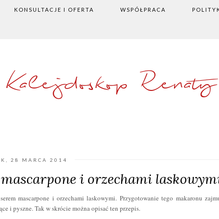
KONSULTACJE I OFERTA
WSPÓŁPRACA
POLITY
Kalejdoskop Renaty
EK, 28 MARCA 2014
 mascarpone i orzechami laskowym
, serem mascarpone i orzechami laskowymi. Przygotowanie tego makaronu zajm
ące i pyszne. Tak w skrócie można opisać ten przepis.