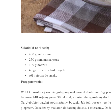
Składniki na 4 osoby:
400 g makaronu
250 g sera mascarpone
100 g boczku
40 gr orzechów laskowych
sól i pieprz do smaku
Przygotowanie:
W lekko osolonej wodzie gotujemy makaron al dente, według prz
laskowe. Miksujemy przez 30 sekund, a następnie zgarniamy do śr
Na głębokiej patelni podsmażamy boczek. Jak już boczek jest 
pieprzem. Odcedzony makaron dodajemy do sosu i mieszamy. Dod