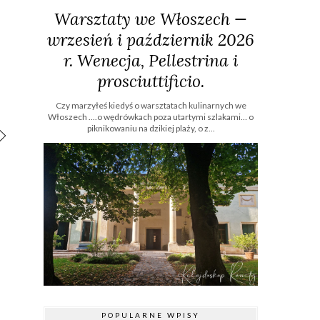
Warsztaty we Włoszech —
wrzesień i październik 2026
r. Wenecja, Pellestrina i
prosciuttificio.
Czy marzyłeś kiedyś o warsztatach kulinarnych we
Włoszech ....o wędrówkach poza utartymi szlakami… o
piknikowaniu na dzikiej plaży, o z...
POPULARNE WPISY