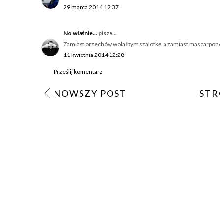
29 marca 2014 12:37
No właśnie...
pisze...
Zamiast orzechów wolałbym szalotkę, a zamiast mascarpone,
11 kwietnia 2014 12:28
Prześlij komentarz
NOWSZY POST
STR