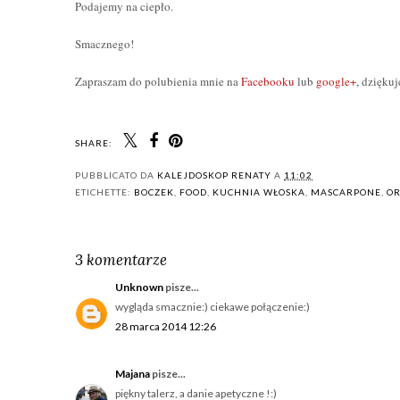
Podajemy na ciepło.
Smacznego!
Zapraszam do polubienia mnie na
Facebooku
lub
google+
, dzięku
SHARE:
PUBBLICATO DA
KALEJDOSKOP RENATY
A
11:02
ETICHETTE:
BOCZEK
,
FOOD
,
KUCHNIA WŁOSKA
,
MASCARPONE
,
OR
3 komentarze
Unknown
pisze...
wygląda smacznie:) ciekawe połączenie:)
28 marca 2014 12:26
Majana
pisze...
piękny talerz, a danie apetyczne !:)