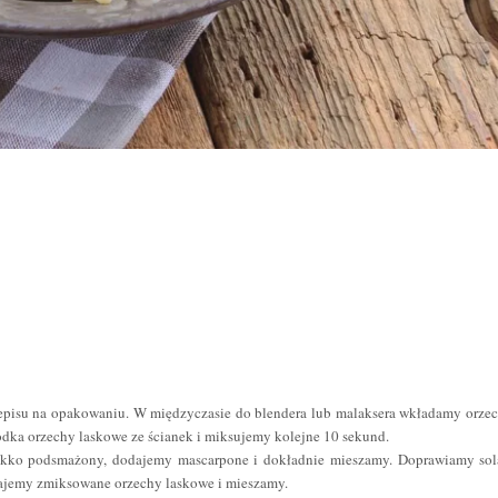
episu na opakowaniu. W międzyczasie do blendera lub malaksera wkładamy orze
odka orzechy laskowe ze ścianek i miksujemy kolejne 10 sekund.
lekko podsmażony, dodajemy mascarpone i dokładnie mieszamy. Doprawiamy sol
ajemy zmiksowane orzechy laskowe i mieszamy.