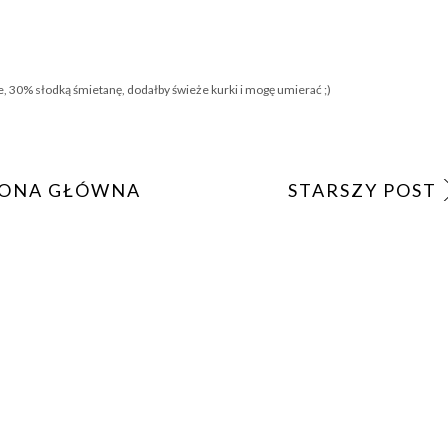
 30% słodką śmietanę, dodałby świeże kurki i mogę umierać ;)
ONA GŁÓWNA
STARSZY POST