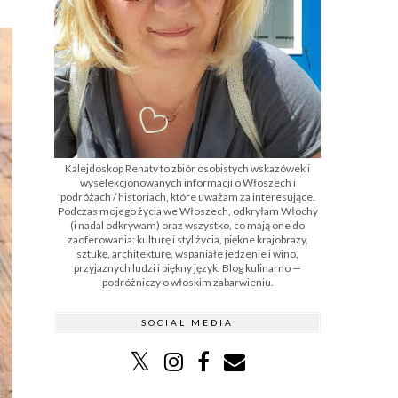
Kalejdoskop Renaty to zbiór osobistych wskazówek i
wyselekcjonowanych informacji o Włoszech i
podróżach / historiach, które uważam za interesujące.
Podczas mojego życia we Włoszech, odkryłam Włochy
(i nadal odkrywam) oraz wszystko, co mają one do
zaoferowania: kulturę i styl życia, piękne krajobrazy,
sztukę, architekturę, wspaniałe jedzenie i wino,
przyjaznych ludzi i piękny język. Blog kulinarno —
podróżniczy o włoskim zabarwieniu.
SOCIAL MEDIA