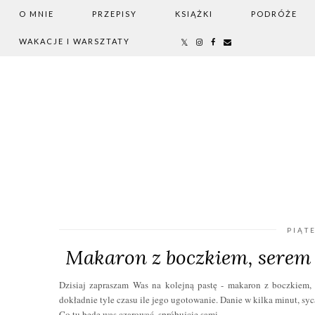
O MNIE
PRZEPISY
KSIĄŻKI
PODRÓŻE
WAKACJE I WARSZTATY
PIĄT
Makaron z boczkiem, serem
Dzisiaj zapraszam Was na kolejną pastę - makaron z boczkiem
dokładnie tyle czasu ile jego ugotowanie. Danie w kilka minut, syc
Co tu będę was czarować, spróbujcie sami.