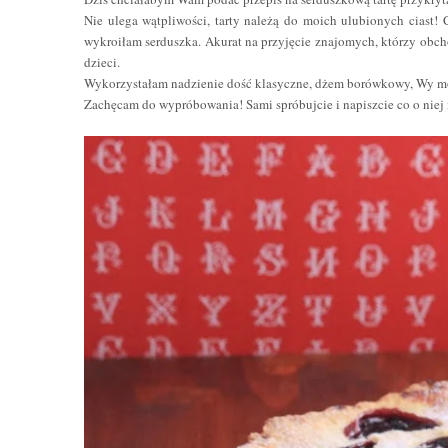
Nie ulega wątpliwości, tarty należą do moich ulubionych ciast! 
wykroiłam serduszka. Akurat na przyjęcie znajomych, którzy obcho
dzieci.
Wykorzystałam nadzienie dość klasyczne, dżem borówkowy, Wy m
Zachęcam do wypróbowania! Sami spróbujcie i napiszcie co o niej