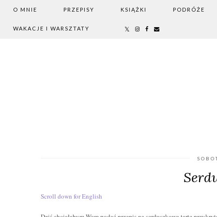
O MNIE
PRZEPISY
KSIĄŻKI
PODRÓŻE
WAKACJE I WARSZTATY
SOBO
Serd
Scroll down for English
Dziś chciałabym Wam podać przepis na serduszkową tartę przykryt