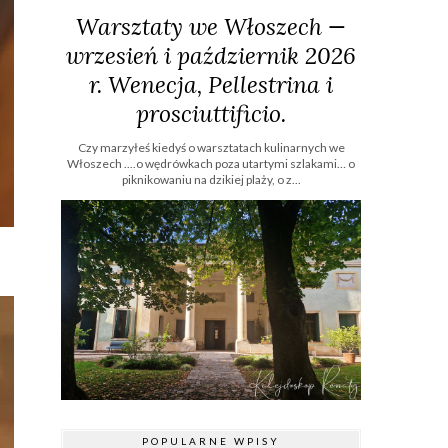
Warsztaty we Włoszech —
wrzesień i październik 2026
r. Wenecja, Pellestrina i
prosciuttificio.
Czy marzyłeś kiedyś o warsztatach kulinarnych we
Włoszech ....o wędrówkach poza utartymi szlakami… o
piknikowaniu na dzikiej plaży, o z...
POPULARNE WPISY