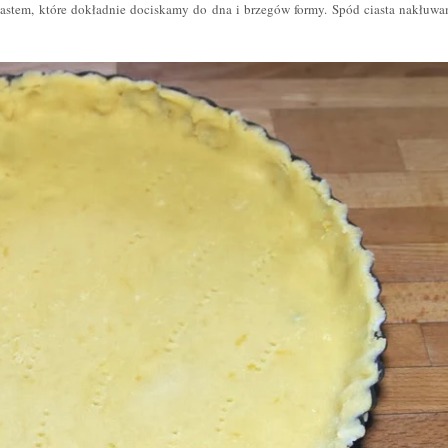
iastem, które dokładnie dociskamy do dna i brzegów formy. Spód ciasta nakłuw