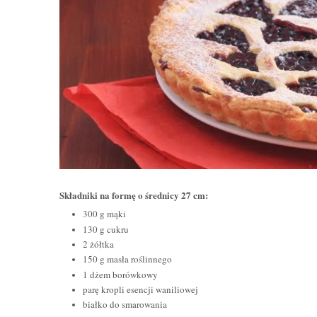
Składniki na formę o średnicy 27 cm:
300 g mąki
130 g cukru
2 żółtka
150 g masła roślinnego
1 dżem borówkowy
parę kropli esencji waniliowej
białko do smarowania