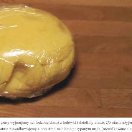
zasu wyjmujemy schłodzone ciasto z lodówki i dzielimy ciasto. 2/5 ciasta użyj
ikatnie rozwałkowujemy z obu stron na blacie posypanym mąką (rozwałkowane cia