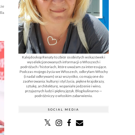
cie
dla
Kalejdoskop Renaty to zbiór osobistych wskazówek i
wyselekcjonowanych informacji o Włoszech i
podróżach / historiach, które uważam za interesujące.
Podczas mojego życia we Włoszech, odkryłam Włochy
(i nadal odkrywam) oraz wszystko, co mają one do
zaoferowania: kulturę i styl życia, piękne krajobrazy,
sztukę, architekturę, wspaniałe jedzenie i wino,
przyjaznych ludzi i piękny język. Blog kulinarno —
podróżniczy o włoskim zabarwieniu.
SOCIAL MEDIA