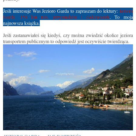
Jeśli interesuje Was Jezioro Garda to zapraszam do lektury:
Jezioro
Garda. 158 km tras, przysmaków i ciekawostek
. To moja
najnowsza książka.
Jeśli zastanawiałeś się kiedyś, czy można zwiedzić okolice jeziora
transportem publicznym to odpowiedź jest oczywiście twierdząca.