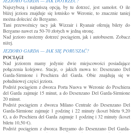
JEZIORO GARDA — JAK DOTRZEĆ?
Najszybszą i najtańszą opcją, by tu dotrzeć, jest samolot. O ile
bliżej jeziora znajduje się lotnisko w Weronie, to znacznie taniej
można dolecieć do Bergamo.
Tani przewoźnicy tacy jak Wizzair i Ryanair oferują bilety do
Bergamo nawet za 50-70 złotych w jedną stronę.
Nad jezioro możemy dotrzeć pociągiem, jak i autobusem. Zobacz
niżej.
JEZIORO GARDA — JAK SIĘ PORUSZAĆ?
POCIĄGI
Nad jeziorem mamy jedynie dwie miejscowości posiadające
połączenia kolejowe. Stacje, o jakich mowa to: Desenzano Del
Garda-Sirmione i Peschiera del Garda. Obie znajdują się w
południowej części jeziora.
Podróż pociągiem z dworca Porta Nuova w Weronie do Peschiera
del Garda zajmuje 15 minut, a do Desenzano Del Garda-Sirmione
20 minut.
Podróż pociągiem z dworca Milano Centrale do
Desenzano Del
Garda-Sirmione zajmuje
1 godzinę i 22 minuty
(koszt biletu 9
,20
€), a do
Peschiera del Garda zajmuje 1 godzinę i 32 minuty
(koszt
biletu 10
,50 €
)
.
Podróż pociągiem z dworca Bergamo do
Desenzano Del Garda-