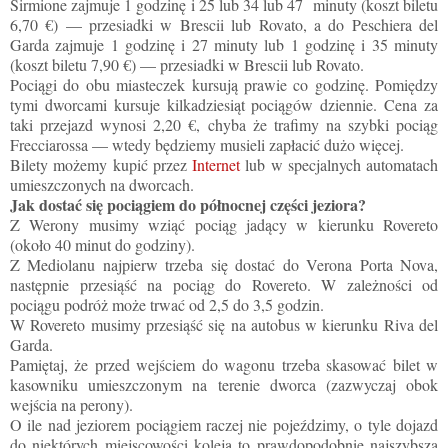
Sirmione zajmuje
1 godzinę i 25 lub 34 lub 47 minuty
(koszt biletu
6
,70 €)
— przesiadki w Brescii lub Rovato
, a do
Peschiera del
Garda zajmuje 1 godzinę i 27 minuty lub
1 godzinę i 35 minuty
(koszt biletu 7
,90 €
)
— przesiadki w Brescii lub Rovato.
Pociągi do obu miasteczek kursują prawie co godzinę. Pomiędzy
tymi dworcami kursuje kilkadziesiąt pociągów dziennie. Cena za
taki przejazd wynosi 2,20 €, chyba że trafimy na szybki pociąg
Frecciarossa — wtedy będziemy musieli zapłacić dużo więcej.
Bilety możemy kupić przez
Internet
lub w specjalnych automatach
umieszczonych na dworcach.
Jak dostać się pociągiem do północnej części jeziora?
Z Werony musimy wziąć pociąg jadący w kierunku Rovereto
(około 40 minut do godziny).
Z Mediolanu najpierw trzeba się dostać do Verona Porta Nova,
następnie przesiąść na pociąg do Rovereto. W zależności od
pociągu podróż może trwać od 2,5 do 3,5 godzin.
W Rovereto musimy przesiąść się na autobus w kierunku Riva del
Garda.
Pamiętaj, że przed wejściem do wagonu trzeba skasować bilet w
kasowniku umieszczonym na terenie dworca (zazwyczaj obok
wejścia na perony).
O ile nad jeziorem pociągiem raczej nie pojeździmy, o tyle dojazd
do niektórych miejscowości koleją to prawdopodobnie najszybsza