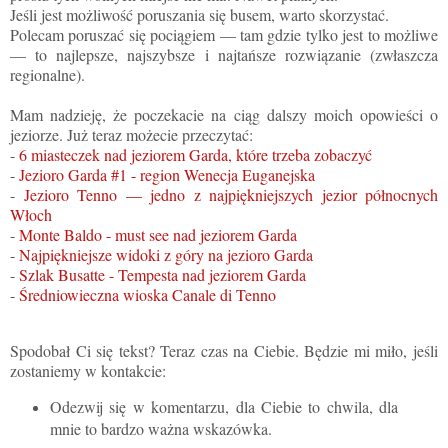
Jeśli jest możliwość poruszania się busem, warto skorzystać.
Polecam poruszać się pociągiem — tam gdzie tylko jest to możliwe
— to najlepsze, najszybsze i najtańsze rozwiązanie (zwłaszcza
regionalne).
Mam nadzieję, że poczekacie na ciąg dalszy moich opowieści o
jeziorze. Już teraz możecie przeczytać:
-
6 miasteczek nad jeziorem Garda, które trzeba zobaczyć
-
Jezioro Garda #1 - region Wenecja Euganejska
-
Jezioro Tenno — jedno z najpiękniejszych jezior północnych
Włoch
-
Monte Baldo - must see nad jeziorem Garda
-
Najpiękniejsze widoki z góry na jezioro Garda
-
Szlak Busatte - Tempesta nad jeziorem Gard
a
-
Średniowieczna wioska Canale di Tenno
Spodobał Ci się tekst? Teraz czas na Ciebie. Będzie mi miło, jeśli
zostaniemy w kontakcie:
Odezwij się w komentarzu, dla Ciebie to chwila, dla
mnie to bardzo ważna wskazówka.