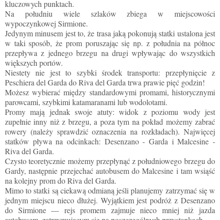
kluczowych punktach.
Na południu wiele szlaków zbiega w miejscowości
wypoczynkowej Sirmione.
Jedynym minusem jest to, że trasa jaką pokonują statki ustalona jest
w taki sposób, że prom poruszając się np. z południa na północ
przepływa z jednego brzegu na drugi wpływając do wszystkich
większych portów.
Niestety nie jest to szybki środek transportu: przepłynięcie z
Peschiera del Garda do Riva del Garda trwa prawie pięć godzin!
Możesz wybierać między standardowymi promami, historycznymi
parowcami, szybkimi katamaranami lub wodolotami.
Promy mają jednak swoje atuty: widok z poziomu wody jest
zupełnie inny niż z brzegu, a poza tym na pokład możemy zabrać
rowery (należy sprawdzić oznaczenia na rozkładach). Najwięcej
statków pływa na odcinkach: Desenzano - Garda i Malcesine -
Riva del Garda.
Czysto teoretycznie możemy przepłynąć z południowego brzegu do
Gardy, następnie przejechać autobusem do Malcesine i tam wsiąść
na kolejny prom do Riva del Garda.
Mimo to statki są ciekawą odmianą jeśli planujemy zatrzymać się w
jednym miejscu nieco dłużej. Wyjątkiem jest podróż z Desenzano
do Sirmione — rejs promem zajmuje nieco mniej niż jazda
autobusem, zatrzymującym się na poszczególnych przystankach.