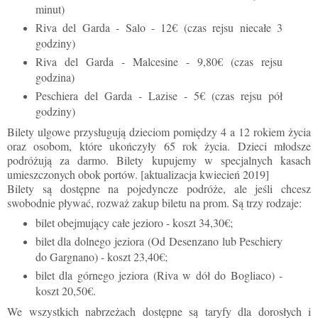
minut)
Riva del Garda - Salo - 12€ (czas rejsu niecałe 3
godziny)
Riva del Garda - Malcesine - 9,80€ (czas rejsu
godzina)
Peschiera del Garda - Lazise - 5€ (czas rejsu pół
godziny)
Bilety ulgowe przysługują dzieciom pomiędzy 4 a 12 rokiem życia
oraz osobom, które ukończyły 65 rok życia. Dzieci młodsze
podróżują za darmo. Bilety kupujemy w specjalnych kasach
umieszczonych obok portów. [aktualizacja kwiecień 2019]
Bilety są dostępne na pojedyncze podróże, ale jeśli chcesz
swobodnie pływać, rozważ zakup biletu na prom. Są trzy rodzaje:
bilet obejmujący całe jezioro
- koszt 34,30€;
bilet dla dolnego jeziora (
Od Desenzano lub Peschiery
do Gargnano
)
-
koszt 23,40€;
bilet dla
górnego jeziora (Riva w dół do Bogliaco) -
koszt
20,50€.
We wszystkich nabrzeżach dostępne są taryfy dla dorosłych i