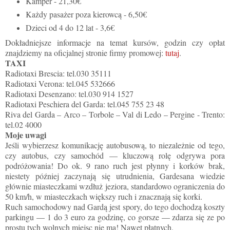
Kamper - 21,30€
Każdy pasażer poza kierowcą - 6,50€
Dzieci od 4 do 12 lat - 3,6€
Dokładniejsze informacje na temat kursów, godzin czy opłat
znajdziemy na oficjalnej stronie firmy promowej:
tutaj
.
TAXI
Radiotaxi Brescia: tel.030 35111
Radiotaxi Verona: tel.045 532666
Radiotaxi Desenzano: tel.030 914 1527
Radiotaxi Peschiera del Garda: tel.045 755 23 48
Riva del Garda – Arco – Torbole – Val di Ledo – Pergine - Trento:
tel.02 4000
Moje uwagi
Jeśli wybierzesz komunikację autobusową, to niezależnie od tego,
czy autobus, czy samochód — kluczową rolę odgrywa pora
podróżowania! Do ok. 9 rano ruch jest płynny i korków brak,
niestety później zaczynają się utrudnienia, Gardesana wiedzie
głównie miasteczkami wzdłuż jeziora, standardowo ograniczenia do
50 km/h, w miasteczkach większy ruch i znacznają się korki.
Ruch samochodowy nad Gardą jest spory, do tego dochodzą koszty
parkingu — 1 do 3 euro za godzinę, co gorsze — zdarza się ze po
prostu tych wolnych miejsc nie ma! Nawet płatnych.