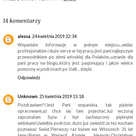
UDOSTĘPNIJ
14 komentarzy
alessa
24 kwietnia 2019 22:34
Wspaniałe informacje w jednym miejscu...widac
profesjonalizm i duże serce w tej pracy..jest pani najlepszym
przewodnikiem po ziemi włoskiej dla Polaków..uznanie dla
pani pracy na blogu..który jest pasjonujący i jakże wielce
pomocny w podróżach po Italii .. dzięki.
Odpowiedz
Unknown
25 kwietnia 2019 15:18
Pozdrawiam!!!Jest Pani wspaniała, tak pięknie
opracowane,aż chce się tam pojechać.Już wczoraj
zapoznałam Syna z był zachwycony pięknymi
widokami.Uwielbia podróże, dużo już zwiedzł.Ja też kocham
poznawać Swiat.Pierwszy raz byłam we Włoszech 31 lat
temu.Byłam w Wenecji, Rzymie , Neapolu.Chciałabym