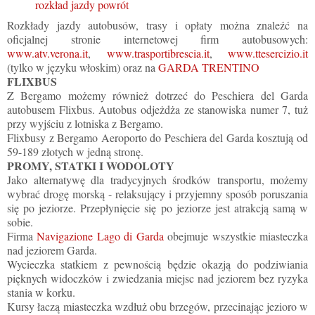
rozkład jazdy
powrót
Rozkłady jazdy autobusów, trasy i opłaty można znaleźć na
oficjalnej stronie internetowej firm autobusowych:
www.atv.verona.it
,
www.trasportibrescia.it
,
www.ttesercizio.it
(tylko w języku włoskim) oraz na
GARDA TRENTINO
FLIXBUS
Z Bergamo możemy również dotrzeć do Peschiera del Garda
autobusem Flixbus. Autobus odjeżdża ze stanowiska numer 7, tuż
przy wyjściu z lotniska z Bergamo.
Flixbusy z Bergamo Aeroporto do Peschiera del Garda kosztują od
59-189 złotych w jedną stronę.
PROMY, STATKI I WODOLOTY
Jako alternatywę dla tradycyjnych środków transportu, możemy
wybrać drogę morską - relaksujący i przyjemny sposób poruszania
się po jeziorze. Przepłynięcie się po jeziorze jest atrakcją samą w
sobie.
Firma
Navigazione Lago di Garda
obejmuje wszystkie miasteczka
nad jeziorem Garda.
Wycieczka statkiem z pewnością będzie okazją do podziwiania
pięknych widoczków i zwiedzania miejsc nad jeziorem bez ryzyka
stania w korku.
Kursy łaczą miasteczka wzdłuż obu brzegów, przecinając jezioro w