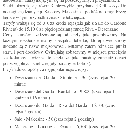
Statki okazują się również niezwykle przydatne jeżeli wszystkie
noclegi spędzamy np. Salo czy Malcesine - podróż na drugi brzeg
będzie w tym przypadku znacznie łatwiejsza.
Taryfy wahają się od 3 € za krótki rejs (taki jak z Salò do Gardone
Riviera) do 15,10 € za pięciogodzinną rundę Riva – Desenzano.
Ceny kursów uzależnione są od strefy jaką przepływamy. Na
każdym rozkładzie mamy specjalną tabelkę, której dwie strony
ułożone są z nazw miejscowości. Musimy zatem odnaleźć punkt
startu i port docelowy. Cyfra jaką zobaczymy w miejscu przecięcia
się kolumny i wiersza to strefa za jaką musimy zapłacić (koszt
poszczególnych stref z reguły podany jest obok).
Przykładowe opłaty za najpopularniejsze rejsy:
Desenzano del Garda - Sirmione - 3€ (czas rejsu 20
minut)
Desenzano del Garda - Bardolino - 9,80€ (czas rejsu 1
godzina i 16 minut)
Desenzano del Garda - Riva del Garda - 15,10€ (czas
rejsu 5 godzin)
Salo - Malcesine - 5€ (czas rejsu 2 godziny)
Malcesine - Limone sul Garda - 6,50€ (czas rejsu 20