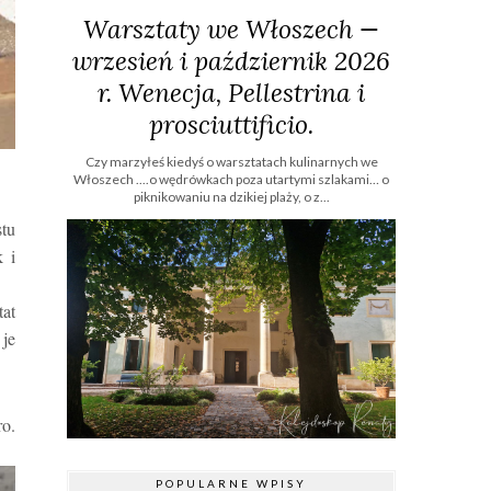
Warsztaty we Włoszech —
wrzesień i październik 2026
r. Wenecja, Pellestrina i
prosciuttificio.
Czy marzyłeś kiedyś o warsztatach kulinarnych we
Włoszech ....o wędrówkach poza utartymi szlakami… o
piknikowaniu na dzikiej plaży, o z...
stu
 i
tat
 je
ro.
POPULARNE WPISY