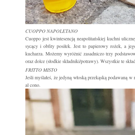
CUOPPO NAPOLETANO
Cuoppo jest kwintesencją neapolitańskiej kuchni ulicz
sycący i obfity posiłek. Jest to papierowy rożek, a j
kucharza. Możemy wyróżnić zasadniczo trzy podstawowe
oraz dolce (słodkie składniki/potrawy). Wszystkie te skł
FRITTO MISTO
Jeśli myślałeś, że jedyną włoską przekąską podawaną w ro
al cono.