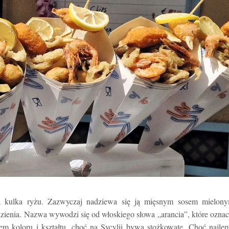
ona kulka ryżu. Zazwyczaj nadziewa się ją mięsnym sosem mielony
zienia. Nazwa wywodzi się od włoskiego słowa „arancia”, które ozna
m koloru i kształtu, choć na Sycylii bywa stożkowate. Choć najlep