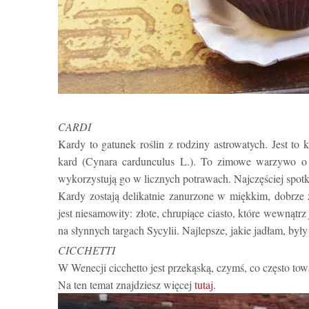
CARDI
Kardy to gatunek roślin z rodziny astrowatych. Jest to
kard (Cynara cardunculus L.). To zimowe warzywo o 
wykorzystują go w licznych potrawach. Najczęściej spotk
Kardy zostają delikatnie zanurzone w miękkim, dobrze
jest niesamowity: złote, chrupiące ciasto, które wewnątr
na słynnych targach Sycylii. Najlepsze, jakie jadłam, był
CICCHETTI
W Wenecji cicchetto jest przekąską, czymś, co często to
Na ten temat znajdziesz więcej
tutaj.