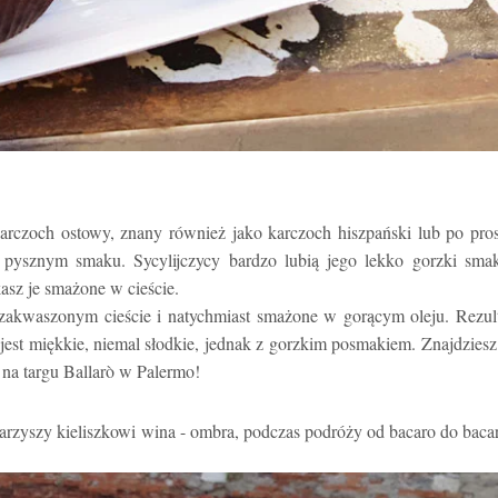
 karczoch ostowy, znany również jako karczoch hiszpański lub po pro
pysznym smaku. Sycylijczycy bardzo lubią jego lekko gorzki smak
asz je smażone w cieście.
 zakwaszonym cieście i natychmiast smażone w gorącym oleju. Rezul
z jest miękkie, niemal słodkie, jednak z gorzkim posmakiem. Znajdziesz
y na targu Ballarò w Palermo!
warzyszy kieliszkowi wina - ombra, podczas podróży od bacaro do baca