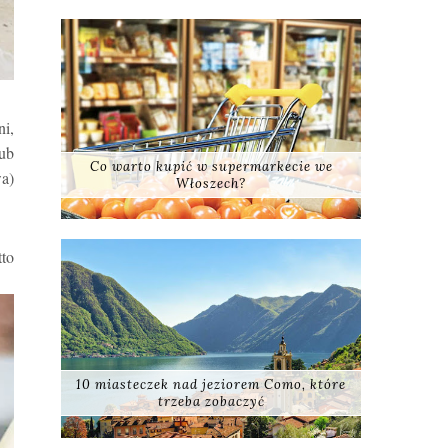
ni,
lub
Co warto kupić w supermarkecie we
a)
Włoszech?
tto
10 miasteczek nad jeziorem Como, które
trzeba zobaczyć