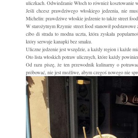
uliczkach. Odwiedzanie Włoch to również kosztowanie w
Jeśli chcesz prawdziwego włoskiego jedzenia, nie mu
Michelin: prawdziwe włoskie jedzenie to także street food
W starożytnym Rzymie street food stanowił podstawowe ź
cibo di strada to modna uczta, która zyskała popular
który serwuje kanapki bez smaku.
Uliczne jedzenie jest wszędzie, a każdy region i każde m
Oto lista włoskich potraw ulicznych, które każdy powinie
Od razu piszę, że ten przewodnik kulinarny o potrawac
próbować, nie jest możliwe, abym czegoś nowego nie sp