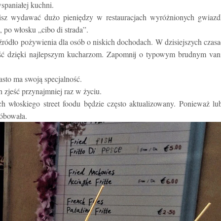
spaniałej kuchni.
sisz wydawać dużo pieniędzy w restauracjach wyróżnionych gwiazd
, po włosku „cibo di strada”.
ródło pożywienia dla osób o niskich dochodach. W dzisiejszych czas
ność dzięki najlepszym kucharzom. Zapomnij o typowym brudnym van
iasto ma swoją specjalność.
n zjeść przynajmniej raz w życiu.
h włoskiego street foodu będzie często aktualizowany. Ponieważ lu
róbowała.