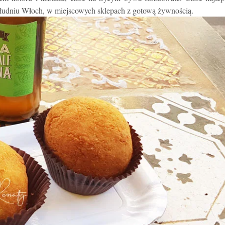
 południu Włoch, w miejscowych sklepach z gotową żywnością.