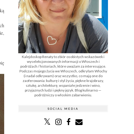
ką
ach
ie,
Kalejdoskop Renaty to zbiór osobistych wskazówek i
wyselekcjonowanych informacji o Włoszech i
bię
podróżach / historiach, które uważam za interesujące.
Podczas mojego życia we Włoszech, odkryłam Włochy
(i nadal odkrywam) oraz wszystko, co mają one do
zaoferowania: kulturę i styl życia, piękne krajobrazy,
sztukę, architekturę, wspaniałe jedzenie i wino,
przyjaznych ludzi i piękny język. Blog kulinarno —
podróżniczy o włoskim zabarwieniu.
SOCIAL MEDIA