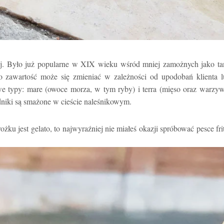
nej. Było już popularne w XIX wieku wśród mniej zamożnych jako ta
ego zawartość może się zmieniać w zależności od upodobań klienta 
 typy: mare (owoce morza, w tym ryby) i terra (mięso oraz warzyw
adniki są smażone w cieście naleśnikowym.
żku jest gelato, to najwyraźniej nie miałeś okazji spróbować pesce fri