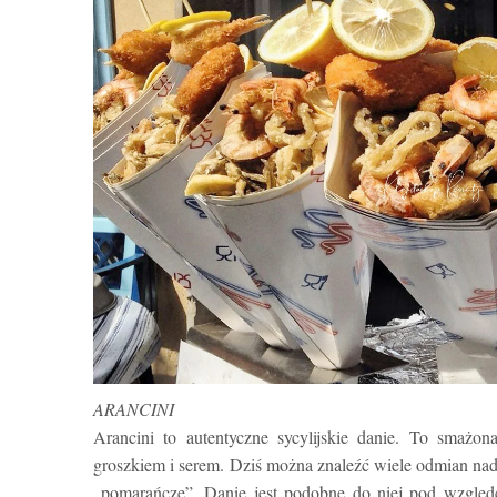
ARANCINI
Arancini to autentyczne sycylijskie danie. To smaż
groszkiem i serem. Dziś można znaleźć wiele odmian nad
„pomarańczę”. Danie jest podobne do niej pod względe