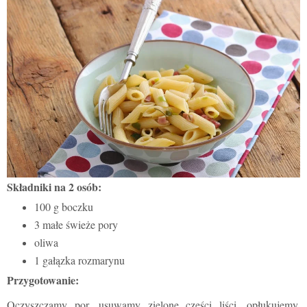
Składniki na 2 osób:
100 g boczku
3 małe świeże pory
oliwa
1 gałązka rozmarynu
Przygotowanie:
Oczyszczamy por, usuwamy zielone części liści, opłukujemy,