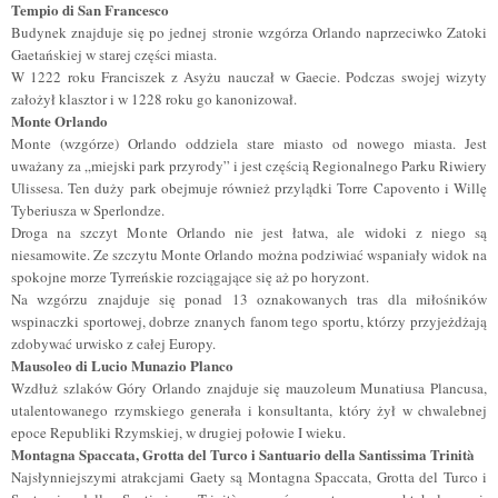
Tempio di San Francesco
Budynek znajduje się po jednej stronie wzgórza Orlando naprzeciwko Zatoki
Gaetańskiej w starej części miasta.
W 1222 roku Franciszek z Asyżu nauczał w Gaecie. Podczas swojej wizyty
założył klasztor i w 1228 roku go kanonizował.
Monte Orlando
Monte (wzgórze) Orlando oddziela stare miasto od nowego miasta. Jest
uważany za „miejski park przyrody” i jest częścią Regionalnego Parku Riwiery
Ulissesa. Ten duży park obejmuje również przylądki Torre Capovento i Willę
Tyberiusza w Sperlondze.
Droga na szczyt Monte Orlando nie jest łatwa, ale widoki z niego są
niesamowite. Ze szczytu Monte Orlando można podziwiać wspaniały widok na
spokojne morze Tyrreńskie rozciągające się aż po horyzont.
Na wzgórzu znajduje się ponad 13 oznakowanych tras dla miłośników
wspinaczki sportowej, dobrze znanych fanom tego sportu, którzy przyjeżdżają
zdobywać urwisko z całej Europy.
Mausoleo di Lucio Munazio Planco
Wzdłuż szlaków Góry Orlando znajduje się mauzoleum Munatiusa Plancusa,
utalentowanego rzymskiego generała i konsultanta, który żył w chwalebnej
epoce Republiki Rzymskiej, w drugiej połowie I wieku.
Montagna Spaccata, Grotta del Turco i Santuario della Santissima Trinità
Najsłynniejszymi atrakcjami Gaety są Montagna Spaccata, Grotta del Turco i