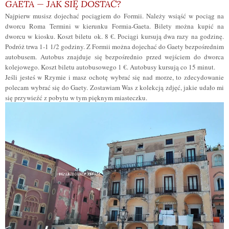
GAETA — JAK SIĘ DOSTAĆ?
Najpierw musisz dojechać pociągiem do Formii. Należy wsiąść w pociąg na
dworcu Roma Termini w kierunku Formia-Gaeta. Bilety można kupić na
dworcu w kiosku. Koszt biletu ok. 8 €. Pociągi kursują dwa razy na godzinę.
Podróż trwa 1-1 1/2 godziny. Z Formii można dojechać do Gaety bezpośrednim
autobusem. Autobus znajduje się bezpośrednio przed wejściem do dworca
kolejowego. Koszt biletu autobusowego 1 €. Autobusy kursują co 15 minut.
Jeśli jesteś w Rzymie i masz ochotę wybrać się nad morze, to zdecydowanie
polecam wybrać się do Gaety. Zostawiam Was z kolekcją zdjęć, jakie udało mi
się przywieźć z pobytu w tym pięknym miasteczku.