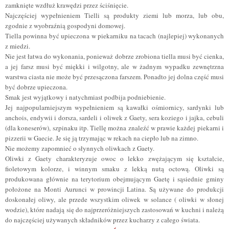
zamknięte wzdłuż krawędzi przez ściśnięcie.
Najczęściej wypełnieniem Tielli są produkty ziemi lub morza, lub obu,
zgodnie z wyobraźnią gospodyni domowej.
Tiella powinna być upieczona w piekarniku na tacach (najlepiej) wykonanych
z miedzi.
Nie jest łatwa do wykonania, ponieważ dobrze zrobiona tiella musi być cienka,
a jej farsz musi być miękki i wilgotny, ale w żadnym wypadku zewnętrzna
warstwa ciasta nie może być przesączona farszem. Ponadto jej dolna część musi
być dobrze upieczona.
Smak jest wyjątkowy i natychmiast podbija podniebienie.
Jej najpopularniejszym wypełnieniem są kawałki ośmiornicy, sardynki lub
anchois, endywii i dorsza, sardeli i oliwek z Gaety, sera koziego i jajka, cebuli
(dla koneserów), szpinaku itp. Tiellę można znaleźć w prawie każdej piekarni i
pizzerii w Gaecie. Je się ją
trzymając w rekach
na ciepło lub na zimno.
Nie możemy zapomnieć o słynnych oliwkach z Gaety.
Oliwki z Gaety charakteryzuje owoc o lekko zwężającym się kształcie,
fioletowym kolorze, i winnym smaku z lekką nutą octową. Oliwki są
produkowana głównie na terytorium obejmującym Gaetę i sąsiednie gminy
położone na Monti Aurunci w prowincji Latina. Są używane do produkcji
doskonałej oliwy, ale przede wszystkim oliwek w solance ( oliwki w słonej
wodzie), które nadają się do najprzeróżniejszych zastosowań w kuchni i należą
do najczęściej używanych składników przez kucharzy z całego świata.