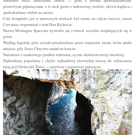
Santuario della Santissima Trinità — góra z trzema spektakularnymi,
pionowymi pęknięciami, a w nich grota o turkusowej wodzie, ukryta kaplica i
spektakularny widok na morze.
Cały kompleks już w minionych wiekach
był
znany na całym świecie, nawet
Cervantes
wspominał o nim
Don Kichocie.
Nazwa Montagna Spaccata wywodzi się z trzech szczelin znajdujących się w
górze.
Według legendy góra została przedzielona przez trzęsienie ziemi, które miało
miejsce, gdy Jezus Chrystus umarł na krzyżu.
Natomiast z naukowego punktu widzenia, są one skutkiem erozji morskiej.
Najbardziej popularną i chyba najbardziej niezwykłą rzeczą do zobaczenia
tutaj jest Grotta del Turco — pierwsze i najszersze pęknięcie.