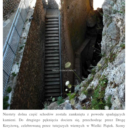
Niestety dolna część schodów została zamknięta z powodu spadających
kamieni. Do drugiego pęknięcia dociera się, przechodząc przez Drogę
Krzyżową, celebrowaną przez tutejszych wiernych w Wielki Piątek. Sceny