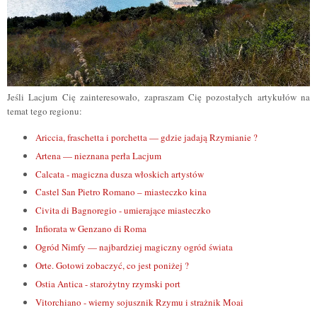
Jeśli Lacjum Cię zainteresowało, zapraszam Cię pozostałych artykułów na
temat tego regionu:
Ariccia, fraschetta i porchetta — gdzie jadają Rzymianie ?
Artena — nieznana perła Lacjum
Calcata - magiczna dusza włoskich artystów
Castel San Pietro Romano – miasteczko kina
Civita di Bagnoregio - umierające miasteczko
Infiorata w Genzano di Roma
Ogród Nimfy — najbardziej magiczny ogród świata
Orte. Gotowi zobaczyć, co jest poniżej ?
Ostia Antica - starożytny rzymski port
Vitorchiano - wierny sojusznik Rzymu i strażnik Moai