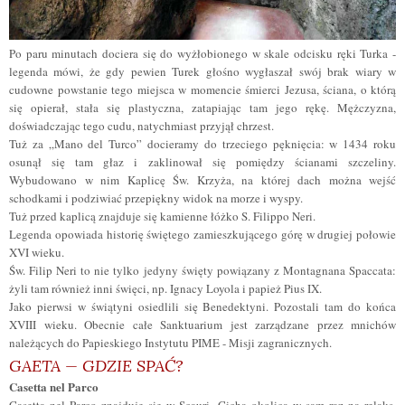
Po paru minutach dociera się do wyżłobionego w skale odcisku ręki Turka -
legenda mówi, że gdy pewien Turek głośno wygłaszał swój brak wiary w
cudowne powstanie tego miejsca w momencie śmierci Jezusa, ściana, o którą
się opierał, stała się plastyczna, zatapiając tam jego rękę. Mężczyzna,
doświadczając tego cudu, natychmiast przyjął chrzest.
Tuż za „Mano del Turco” docieramy do trzeciego pęknięcia: w 1434 roku
osunął się tam głaz i zaklinował się pomiędzy ścianami szczeliny.
Wybudowano w nim Kaplicę Św. Krzyża, na której dach można wejść
schodkami i podziwiać przepiękny widok na morze i wyspy.
Tuż przed kaplicą znajduje się kamienne łóżko S. Filippo Neri.
Legenda opowiada historię świętego zamieszkującego górę w drugiej połowie
XVI wieku.
Św. Filip Neri to nie tylko jedyny święty powiązany z Montagnana Spaccata:
żyli tam również inni święci, np. Ignacy Loyola i papież Pius IX.
Jako pierwsi w świątyni osiedlili się Benedektyni. Pozostali tam do końca
XVIII wieku. Obecnie całe Sanktuarium jest zarządzane przez mnichów
należących do Papieskiego Instytutu PIME - Misji zagranicznych.
GAETA — GDZIE SPAĆ?
Casetta nel Parco