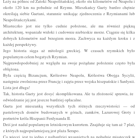
Leży na północ od Zatoki Neapolitańskiej, około stu kilometrów od Neapolu i
około 120 km na południe od Rzymu. Mieszkańcy Gaety bardzo chętnie
określają siebie Gaetani, starannie unikając zjednoczenia z Rzymianami lub
Neapolitańczykami.
Miasteczko jest nie tylko cudnie położone, ale ma również piękną
architekturę, wspaniałe widoki i cudownie niebieskie morze. Ciągnie się kilka
dobrych kilometrów nad brzegiem morza. Zachwyca na każdym kroku i z
każdej perspektywy.
Jego historia sięga aż mitologii greckiej. W czasach rzymskich było
popularnym celem bogatych Rzymian.
Najprawdopodobniej ze względu na swoje pożądane położenie często
była
oblężona.
Była częścią Bizancjum, Królestwo Neapolu, Królestwa Obojga Sycylii,
następnie zwolniona przez Francję i zajęta przez wojska hiszpańskie i Sardynii.
Lista jest długa!
Tak, historia Gaety jest dosyć skomplikowana. Ale ta złożoność sprawia, że ​​
odwiedzanie jej jest jeszcze bardziej opłacalne.
Gaeta jest mieszanką wszystkich tych różnych rzeczywistości — od
pastelowych domów budowanych w górach, zamków, Lazurowej Groty i
portretów króla
Hiszpanii
Ferdynanda II.
Dziś jest nadal popularnym letniskowym kurortem. Znajduje się tam aż 7 plaż,
z których najpopularniejszą jest plaża Serapo.
Co więcej, jest to jedno z najbardziej wysuniętych na południe miasteczek w