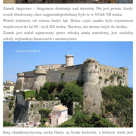
Zamek Angioino – Aragonese dominuje nad miastem. Nie jest pewne, kiedy
został zbudowany, choć najprawdopodobniej było to w VI lub VII wieku.
Wśród żołnierzy od zawsze budzi lęk. Dolna część zamku była więzieniem
wojskowym do lat 80 - tych XX wieku. Niestety, nie można wejść do środka.
Zamek jest nadal zajmowany przez włoską armię narodową, jest siedzibą
szkoły żeglarskiej finansistów i uniwersytetu.
Inną charakterystyczną cechą Gaety są liczne kościoły, z których wiele jest