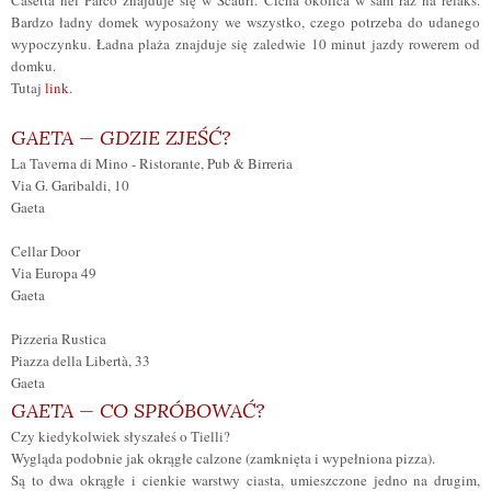
Casetta nel Parco znajduje się w Scauri.
Cicha okolica w sam raz na relaks.
Bardzo ładny domek wyposażony we wszystko, czego potrzeba do udanego
wypoczynku. Ładna plaża znajduje się zaledwie 10 minut jazdy rowerem od
domku.
Tutaj
link
.
GAETA — GDZIE ZJEŚĆ?
La Taverna di Mino - Ristorante, Pub & Birreria
Via G. Garibaldi, 10
Gaeta
Cellar Door
Via Europa 49
Gaeta
Pizzeria Rustica
Piazza della Libertà, 33
Gaeta
GAETA — CO SPRÓBOWAĆ?
Czy kiedykolwiek słyszałeś o Tielli?
Wygląda podobnie jak okrągłe calzone (zamknięta i wypełniona pizza).
Są to dwa okrągłe i cienkie warstwy ciasta, umieszczone jedno na drugim,