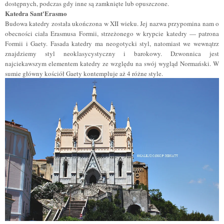
dostępnych, podczas gdy inne są zamknięte lub opuszczone.
Katedra Sant'Erasmo
Budowa katedry została ukończona w XII wieku. Jej nazwa przypomina nam o
obecności ciała Erasmusa Formii, strzeżonego w krypcie katedry — patrona
Formii i Gaety. Fasada katedry ma neogotycki styl, natomiast we wewnątrz
znajdziemy styl neoklasycystyczny i barokowy. Dzwonnica jest
najciekawszym elementem katedry ze względu na swój wygląd Normański. W
sumie główny kościół Gaety kontempluje aż 4 różne style.