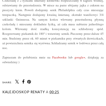
Czekoladę z 2 łyżkami śmietany kremówki rozpuszczamy w kąpieli wodnej,
odstawiamy do przestudzenia. W misce na parze ubijamy jajka z cukrem na
puszysty krem. Powoli dodajemy serek Philadelphia cały czas mieszając
trzepaczką. Następnie dodajemy kwaśną śmietanę, ekstrakt waniliowyi 3/4
szklanki Guinnessa. Na samym końcu wlewamy przestudzoną płynną
czekoladę i mieszamy dokładnie łyżką, aż cała masa nabierze jednolitego
koloru. Wlewamy dość rzadką konsystencję na schłodzony spód.
Rozgrzewamy piekarnik do 180° i wstawimy sernik. Pieczemy przez dalsze 45
min. Studzimy przez ok. 60 minut w piekarniku przy otwartych drzwiczkach,
aż powierzchnia sernika się wyrówna. Schładzamy sernik w lodówce przez całą
noc.
Zapraszam do polubienia
mnie na
Facebooku
lub
google+
, dziękuję za
odwiedziny:)
SHARE:
KALEJDOSKOP RENATY
A
00:25
UDOSTĘPNIJ