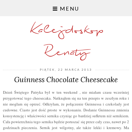
MENU
Kalejdoskop
Renaty
PIĄTEK, 22 MARCA 2013
Guinness Chocolate Cheesecake
Dzień Świętego Patryka był w ten weekend , nie miałam czasu wcześniej
przygotować tego cheesecaka. Natknąłem się na ten przepis w zeszłym roku i
nie mogłam się oprzeć. Odkryłam, że połączenie Guinnessa i czekolady jest
cudowne. Ciasto jest dość proste w wykonaniu. Dodanie Guinnessa zmienia
konsystencję i właściwości sernika czyniąc go bardziej sufletem niż sernikiem.
Cała powierzchnia tego sernika będzie poruszać się przez cały czas, nawet po 2
godzinach pieczenia. Sernik jest wilgotny, ale także lekki i kremowy. Ma