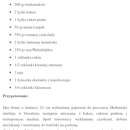
200 gr herbatnik
ó
w
2 łyżki kakao
1 łyżka cukru pudru
50 gr masła Lurpak
350 gr ciemnej czekolady
2 łyżki śmietany kremówki
250 gr sera Philadelphia
1 szklanka cukru
1/2 szklanki kwaśnej śmietany
3 jaja
1 łyżeczka ekstraktu z waniliowego
3/4 szklanki Guinnessa
Przygotowanie:
Dno formy o średnicy 24 cm wykładamy papierem do pieczenia. Herbatniki
mielimy w blenderze, następnie mieszamy z kakao, cukrem pudrem, i
roztopionym masłem. Spód tortownicy wykładamy ciastkami, dobrze
dociskamy i wstawiamy do lodówki na godzinę.