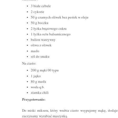
3
białe
cebule
2 cykorie
50
g
czarnych oliwek
bez pestek
w oleju
50
g
boczku
2
łyżka
brązowego cukru
1
łyżka
octu balsamicznego
bulion warzywny
oliwa z oliwek
masło
sól
do smaku
Na
ciasto:
200 g
mąki
00
typu
1
jajko
80 g
masła
woda
q.b.
ziarnka chili
Przygotowanie:
Do miski miksera, który wrabia ciasto wsypujemy mąkę, dodaje
zaczynamy wyrabiać maszynką.