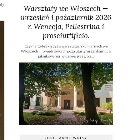
Gdy
Warsztaty we Włoszech —
wrzesień i październik 2026
r. Wenecja, Pellestrina i
prosciuttificio.
Czy marzyłeś kiedyś o warsztatach kulinarnych we
Włoszech ....o wędrówkach poza utartymi szlakami… o
piknikowaniu na dzikiej plaży, o z...
POPULARNE WPISY