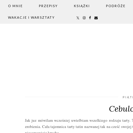
O MNIE
PRZEPISY
KSIĄŻKI
PODRÓŻE
WAKACJE I WARSZTATY
PIĄT
Cebulo
Jak juz mówilam wcześniej uwielbiam wszelkiego rodzaju tarty.
zrobienia. Cała tajemnica tarty tatin nazwanej tak na cześć swojej
niesamowicie kruche.