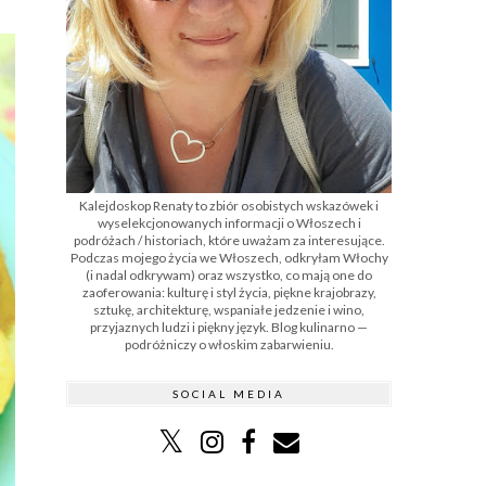
Kalejdoskop Renaty to zbiór osobistych wskazówek i
wyselekcjonowanych informacji o Włoszech i
podróżach / historiach, które uważam za interesujące.
Podczas mojego życia we Włoszech, odkryłam Włochy
(i nadal odkrywam) oraz wszystko, co mają one do
zaoferowania: kulturę i styl życia, piękne krajobrazy,
sztukę, architekturę, wspaniałe jedzenie i wino,
przyjaznych ludzi i piękny język. Blog kulinarno —
podróżniczy o włoskim zabarwieniu.
SOCIAL MEDIA