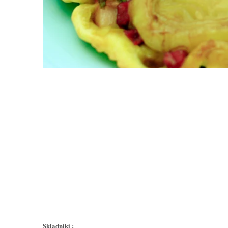
Składniki
: