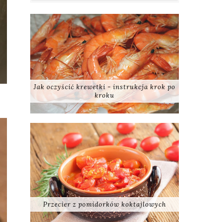
Jak oczyścić krewetki - instrukcja krok po
kroku
Przecier z pomidorków koktajlowych