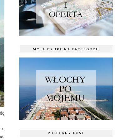
MOJA GRUPA NA FACEBOOKU
się
ło.
POLECANY POST
ne,