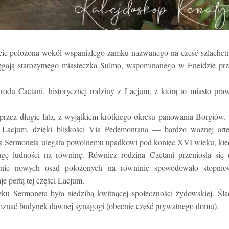
cie położona wokół wspaniałego zamku nazwanego na cześć szlachet
sięgają starożytnego miasteczka Sulmo, wspominanego w Eneidzie pr
odu Caetani, historycznej rodziny z Lacjum, z którą to miasto pra
 przez długie lata, z wyjątkiem krótkiego okresu panowania Borgiów
 Lacjum, dzięki bliskości Via Pedemontana — bardzo ważnej arter
a Sermoneta ulegała powolnemu upadkowi pod koniec XVI wieku, kie
gę ludności na równinę. Równiez rodzina Caetani przeniosła się 
stanie nowych osad położonych na równinie spowodowało stopnio
je perłą tej części Lacjum.
u Sermoneta była siedzibą kwitnącej społeczności żydowskiej. Śla
zpoznać budynek dawnej synagogi (obecnie część prywatnego domu).