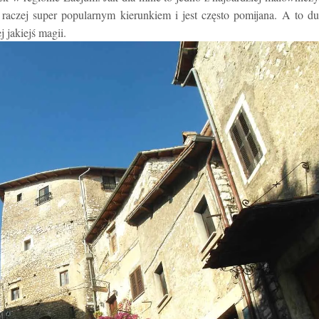
 raczej super popularnym kierunkiem i jest często pomijana. A to d
 jakiejś magii.