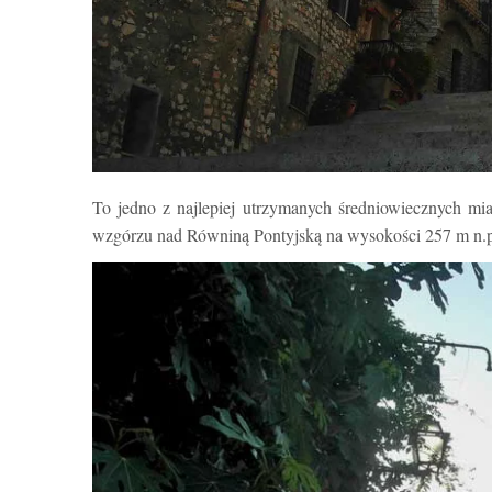
To jedno z najlepiej utrzymanych średniowiecznych m
wzgórzu nad Równiną Pontyjską na wysokości 257 m n.