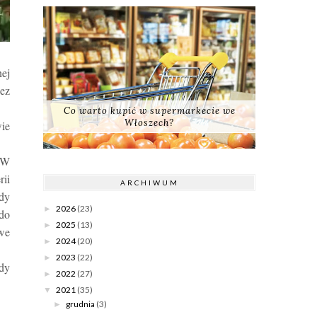
nej
zez
Co warto kupić w supermarkecie we
Włoszech?
wie
. W
ii
ARCHIWUM
dy
2026
(23)
►
do
2025
(13)
►
we
2024
(20)
►
2023
(22)
►
dy
2022
(27)
►
2021
(35)
▼
grudnia
(3)
►