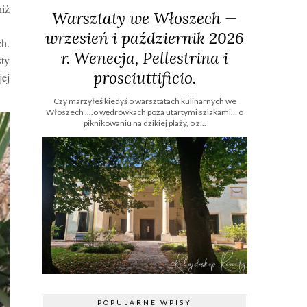
niż
Warsztaty we Włoszech —
wrzesień i październik 2026
ch.
r. Wenecja, Pellestrina i
sty
prosciuttificio.
ej
Czy marzyłeś kiedyś o warsztatach kulinarnych we
Włoszech ....o wędrówkach poza utartymi szlakami… o
piknikowaniu na dzikiej plaży, o z...
POPULARNE WPISY