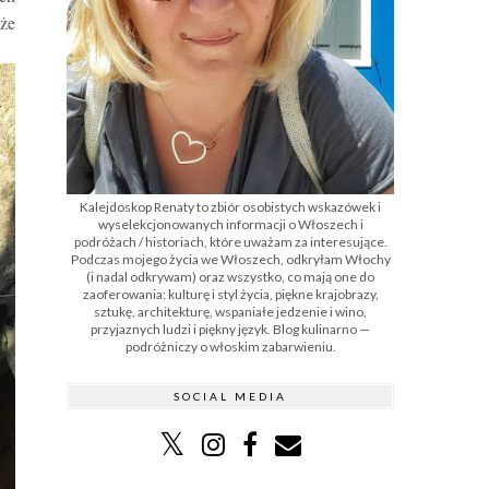
uże
Kalejdoskop Renaty to zbiór osobistych wskazówek i
wyselekcjonowanych informacji o Włoszech i
podróżach / historiach, które uważam za interesujące.
Podczas mojego życia we Włoszech, odkryłam Włochy
(i nadal odkrywam) oraz wszystko, co mają one do
zaoferowania: kulturę i styl życia, piękne krajobrazy,
sztukę, architekturę, wspaniałe jedzenie i wino,
przyjaznych ludzi i piękny język. Blog kulinarno —
podróżniczy o włoskim zabarwieniu.
SOCIAL MEDIA