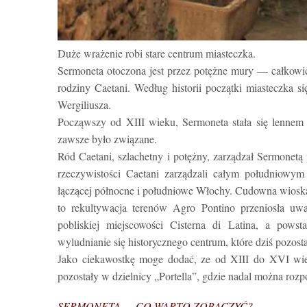
Duże wrażenie robi stare centrum miasteczka.
Sermoneta otoczona jest przez potężne mury — całkowi
rodziny Caetani. Według historii początki miasteczka 
Wergiliusza.
Począwszy od XIII wieku, Sermoneta stała się lennem r
zawsze było związane.
Ród Caetani, szlachetny i potężny, zarządzał Sermonetą
rzeczywistości Caetani zarządzali całym południowym
łączącej północne i południowe Włochy. Cudowna wiosk
to rekultywacja terenów Agro Pontino przeniosła uwa
pobliskiej miejscowości Cisterna di Latina, a pow
wyludnianie się historycznego centrum, które dziś pozosta
Jako ciekawostkę moge dodać, ze od XIII do XVI wiek
pozostały w dzielnicy „Portella”, gdzie nadal można ro
SERMONETA — CO WARTO ZOBACZYĆ?