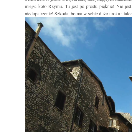
miejsc koło Rzymu. Tu jest po prostu pięknie! Nie jest
niedopatrzenie! Szkoda, bo ma w sobie dużo uroku i takiej