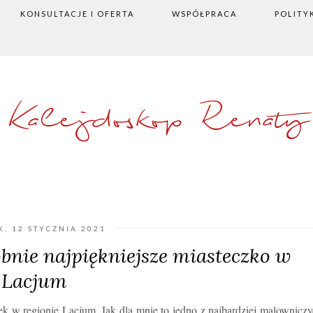
KONSULTACJE I OFERTA
WSPÓŁPRACA
POLITY
Kalejdoskop Renaty
, 12 STYCZNIA 2021
nie najpiękniejsze miasteczko w
Lacjum
ek w regionie Lacjum. Jak dla mnie to jedno z najbardziej malownicz