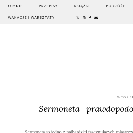
O MNIE
PRZEPISY
KSIĄŻKI
PODRÓŻE
WAKACJE I WARSZTATY
WTOREK
Sermoneta– prawdopodob
Sermoneta to jedno z najbardziej fascynujących miastecz