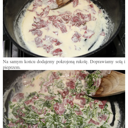
Na samym końcu dodajemy pokrojon
ą
rukolę. Doprawiamy sol
ą
i
pieprzem.