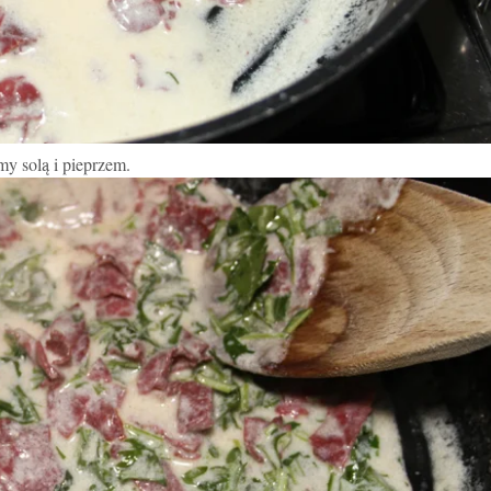
my sol
ą
i pieprzem.