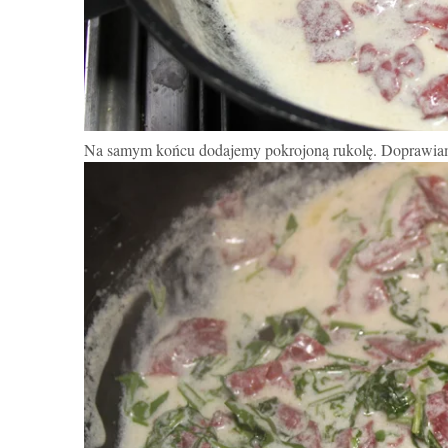
Na samym końcu dodajemy pokrojon
ą
rukolę. Doprawia