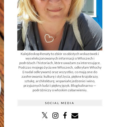
Kalejdoskop Renaty to zbiór osobistych wskazówek i
wyselekcjonowanych informacji o Włoszech i
podróżach / historiach, które uważam za interesujące.
Podczas mojego życia we Włoszech, odkryłam Włochy
(i nadal odkrywam) oraz wszystko, co mają one do
zaoferowania: kulturę i styl życia, piękne krajobrazy,
sztukę, architekturę, wspaniałe jedzenie i wino,
przyjaznych ludzi i piękny język. Blog kulinarno —
podróżniczy o włoskim zabarwieniu.
SOCIAL MEDIA