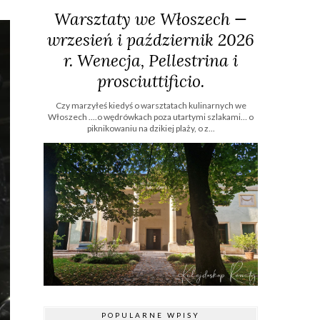
Warsztaty we Włoszech —
wrzesień i październik 2026
r. Wenecja, Pellestrina i
prosciuttificio.
Czy marzyłeś kiedyś o warsztatach kulinarnych we
Włoszech ....o wędrówkach poza utartymi szlakami… o
piknikowaniu na dzikiej plaży, o z...
POPULARNE WPISY