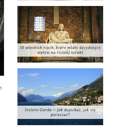
10 włoskich rzeźb, które miały decydujący
wpływ na rozwój sztuki
y.
Jezioro Garda — jak dojechać, jak się
poruszać?