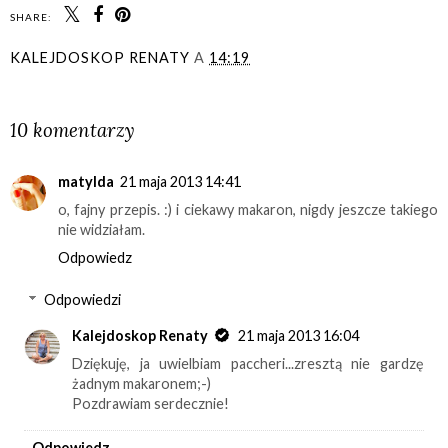
SHARE:
KALEJDOSKOP RENATY
A
14:19
UDOSTĘPNIJ
10 komentarzy
matylda
21 maja 2013 14:41
o, fajny przepis. :) i ciekawy makaron, nigdy jeszcze takiego
nie widziałam.
Odpowiedz
Odpowiedzi
Kalejdoskop Renaty
21 maja 2013 16:04
Dziękuję, ja uwielbiam paccheri...zresztą nie gardzę
żadnym makaronem;-)
Pozdrawiam serdecznie!
Odpowiedz