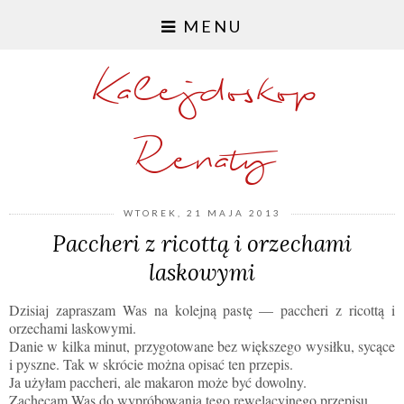
MENU
Kalejdoskop
Renaty
WTOREK, 21 MAJA 2013
Paccheri z ricottą i orzechami
laskowymi
Dzisiaj zapraszam Was na kolejną pastę — paccheri z ricottą i
orzechami laskowymi.
Danie w kilka minut, przygotowane bez większego wysiłku, sycące
i pyszne. Tak w skrócie można opisać ten przepis.
Ja użyłam paccheri, ale makaron może być dowolny.
Zachęcam Was do wypróbowania tego rewelacyjnego przepisu.