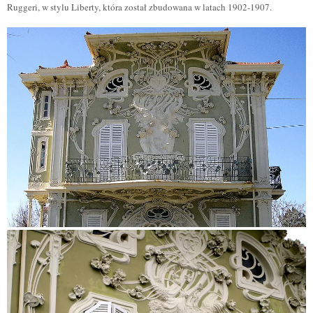
Ruggeri, w stylu Liberty, która został zbudowana w latach 1902-1907.