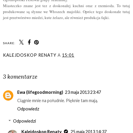
Miasteczko znane jest tez z doskonałej kuchni oraz z rzemiosła. To tutaj
produkowane są słynne we Włoszech majoliki. Oprócz tego doskonałe tutaj
jest przetwórstwo miedzi, kute żelazo, ale również produkcja fajki.
SHARE:
KALEJDOSKOP RENATY
A
15:01
UDOSTĘPNIJ
3 komentarze
Ewa (lifegoodmorning)
23 maja 2013 23:47
Ciągnie mnie na południe. Pięknie tam mają.
Odpowiedz
Odpowiedzi
Kalejdoskop Renaty
25 maja 2013 14:37