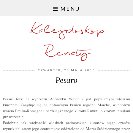
MENU
Kalejdoskop
Renaty
CZWARTEK, 23 MAJA 2013
Pesaro
Pesaro leży na wybrzeżu Adriatyku Włoch i jest popularnym włoskim
kurortem. Znajduje się na północnym krańcu regionu Marche, w pobliżu
riwiera Emilia-Romagna i bardziej znanego kurortu Rimini, o którym
pisałam
ju
ż wcze
ś
niej
.
Podobnie jak większość włoskich nadmorskich kurortów sięga czasów
rzymskich, zatem jego centrum jest oddzielone
od Morza Śródziemnego przez