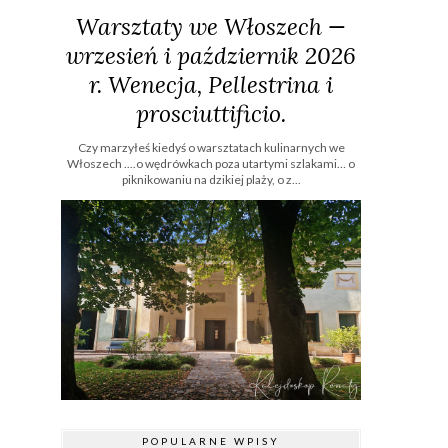
Warsztaty we Włoszech —
wrzesień i październik 2026
r. Wenecja, Pellestrina i
prosciuttificio.
Czy marzyłeś kiedyś o warsztatach kulinarnych we
Włoszech ....o wędrówkach poza utartymi szlakami… o
piknikowaniu na dzikiej plaży, o z...
POPULARNE WPISY