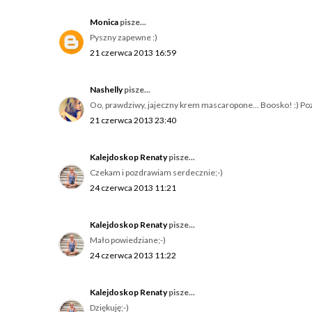
Monica
pisze...
Pyszny zapewne :)
21 czerwca 2013 16:59
Nashelly
pisze...
Oo, prawdziwy, jajeczny krem mascaropone... Boosko! :) Po
21 czerwca 2013 23:40
Kalejdoskop Renaty
pisze...
Czekam i pozdrawiam serdecznie;-)
24 czerwca 2013 11:21
Kalejdoskop Renaty
pisze...
Mało powiedziane;-)
24 czerwca 2013 11:22
Kalejdoskop Renaty
pisze...
Dziękuję;-)