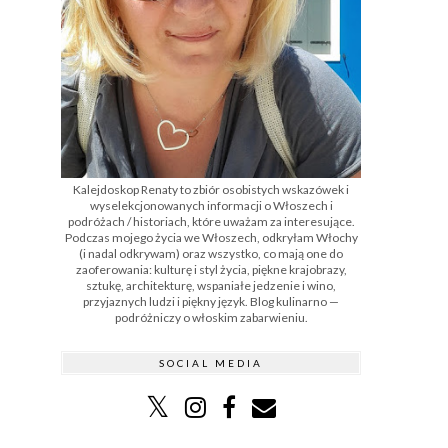
Kalejdoskop Renaty to zbiór osobistych wskazówek i
wyselekcjonowanych informacji o Włoszech i
podróżach / historiach, które uważam za interesujące.
Podczas mojego życia we Włoszech, odkryłam Włochy
(i nadal odkrywam) oraz wszystko, co mają one do
zaoferowania: kulturę i styl życia, piękne krajobrazy,
sztukę, architekturę, wspaniałe jedzenie i wino,
przyjaznych ludzi i piękny język. Blog kulinarno —
podróżniczy o włoskim zabarwieniu.
SOCIAL MEDIA