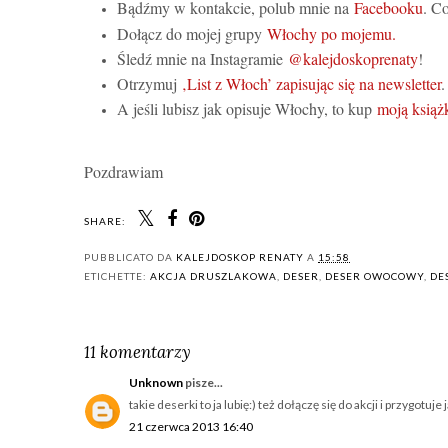
Bądźmy w kontakcie, polub mnie na
Facebooku
. C
Dołącz do mojej grupy
Włochy po mojemu.
Śledź mnie na Instagramie
@kalejdoskoprenaty
!
Otrzymuj
‚List z Włoch’ zapisując się na newsletter
A jeśli lubisz jak opisuje Włochy, to kup
moją książ
Pozdrawiam
SHARE:
PUBBLICATO DA
KALEJDOSKOP RENATY
A
15:58
ETICHETTE:
AKCJA DRUSZLAKOWA
,
DESER
,
DESER OWOCOWY
,
DE
11 komentarzy
Unknown
pisze...
takie deserki to ja lubię:) też dołączę się do akcji i przygotuj
21 czerwca 2013 16:40