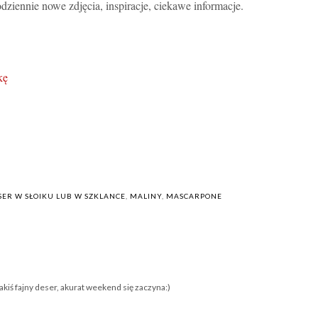
odziennie nowe zdjęcia, inspiracje, ciekawe informacje.
.
kę
SER W SŁOIKU LUB W SZKLANCE
,
MALINY
,
MASCARPONE
e jakiś fajny deser, akurat weekend się zaczyna:)