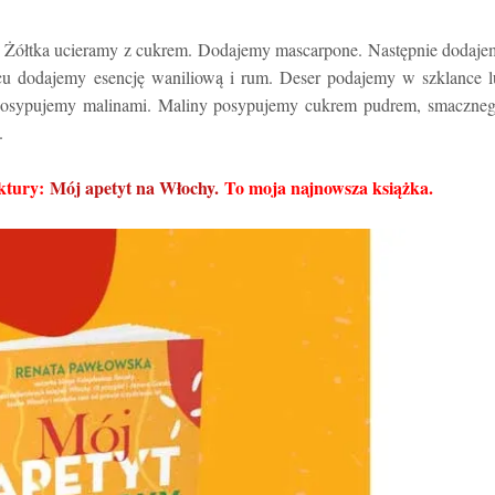
ę. Żółtka ucieramy z cukrem. Dodajemy mascarpone. Następnie dodaj
cu dodajemy esencję waniliową i rum. Deser podajemy w szklance l
posypujemy malinami. Maliny posypujemy cukrem pudrem, smaczneg
.
ektury:
Mój apetyt na Włochy.
To moja najnowsza książka.