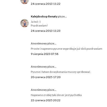
24 czerwca 2013 11:22
Kalejdoskop Renaty
pisze...
Ja też;-)
Pozdrawiam!
24 czerwca 2013 11:23
Anonimowy pisze...
Proste i napewno pyszne wypróbuje już dziś pozdrawiam
9 sierpnia 2023 07:58
Anonimowy pisze...
Pyszne i łatwe do wykonania muszę spróbować.
20 czerwca 2025 17:20
Anonimowy pisze...
Napewno zrobię taki deser jest pychotka
22 czerwca 2025 20:22