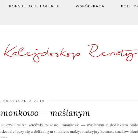
KONSULTACJE I OFERTA
WSPÓŁPRACA
POLITY
Kalejdoskop Renaty
, 28 STYCZNIA 2015
 limonkowo — maślanym
le, czyli małże sercówki w sosie limonkowo — maślanym z dodatkiem biał
onale łączy się z delikatnym smakiem małży, atrakcyjny kontrast smaków. Bar
danie.