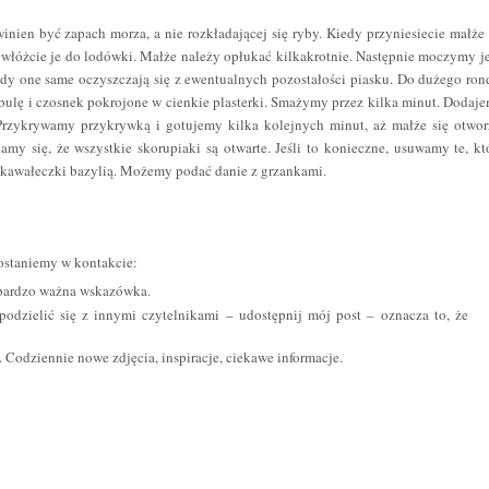
nien być zapach morza, a nie rozkładającej się ryby. Kiedy przyniesiecie małże
e włóżcie je do lodówki. Małże należy opłukać kilkakrotnie. Następnie moczymy j
dy one same oczyszczają się z ewentualnych pozostałości piasku. Do dużego ron
ulę i czosnek pokrojone w cienkie plasterki. Smażymy przez kilka minut. Dodaj
. Przykrywamy przykrywką i gotujemy kilka kolejnych minut, aż małże się otwor
y się, że wszystkie skorupiaki są otwarte. Jeśli to konieczne, usuwamy te, kt
 kawałeczki bazylią. Możemy podać danie z grzankami.
 zostaniemy w kontakcie:
o bardzo ważna wskazówka.
 podzielić się z innymi czytelnikami – udostępnij mój post – oznacza to, że
. Codziennie nowe zdjęcia, inspiracje, ciekawe informacje.