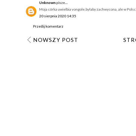
Unknown
pisze...
Moja córka uwielbia vongole,byłaby zachwycona, ale w Polsce
20 sierpnia 2020 14:35
Prześlij komentarz
NOWSZY POST
STR