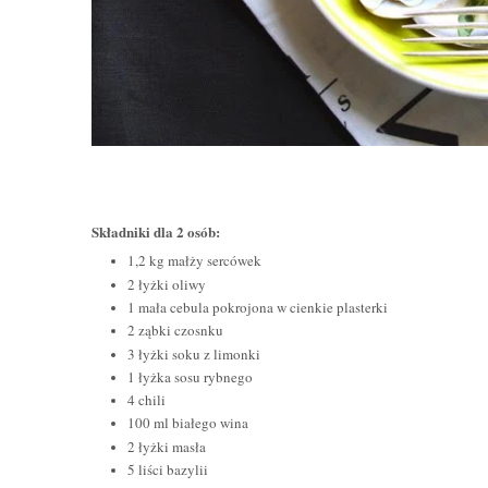
Składniki dla 2 osób:
1,2 kg małży sercówek
2 łyżki oliwy
1 mała cebula pokrojona w cienkie plasterki
2 ząbki czosnku
3 łyżki soku z limonki
1 łyżka sosu rybnego
4 chili
100 ml białego wina
2 łyżki masła
5 liści bazylii