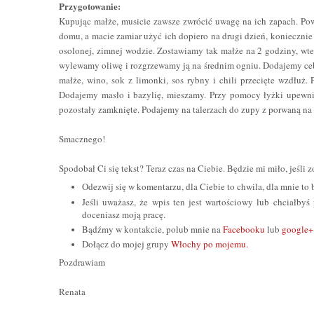
Przygotowanie:
Kupując małże, musicie zawsze zwrócić uwagę na ich zapach. Powi
domu, a macie zamiar użyć ich dopiero na drugi dzień, konieczni
osolonej, zimnej wodzie. Zostawiamy tak małże na 2 godziny, wte
wylewamy oliwę i rozgrzewamy ją na średnim ogniu. Dodajemy ceb
małże, wino, sok z limonki, sos rybny i chili przecięte wzdłuż
Dodajemy masło i bazylię, mieszamy. Przy pomocy łyżki upewniam
pozostały zamknięte. Podajemy na talerzach do zupy z porwaną na
Smacznego!
Spodobał Ci się tekst? Teraz czas na Ciebie. Będzie mi miło, jeśli
Odezwij się w komentarzu, dla Ciebie to chwila, dla mnie t
Jeśli uważasz, że wpis ten jest wartościowy lub chciałbyś
doceniasz moją pracę.
Bądźmy w kontakcie, polub mnie na
Facebooku
lub
google+
Dołącz do mojej grupy
Włochy po mojemu.
Pozdrawiam
Renata