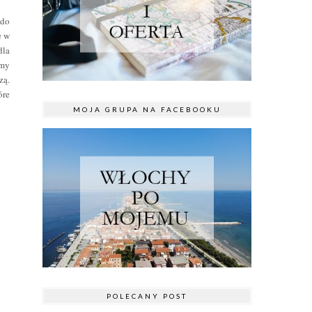
 do
e w
dla
emy
zą.
óre
MOJA GRUPA NA FACEBOOKU
POLECANY POST