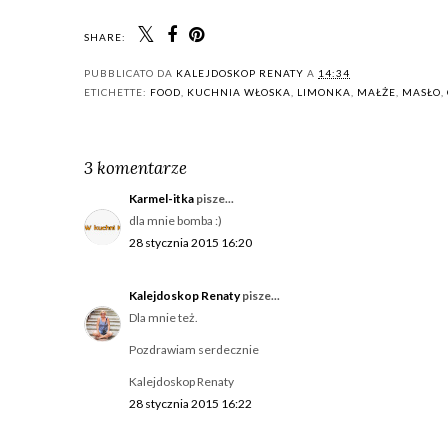
SHARE:
PUBBLICATO DA
KALEJDOSKOP RENATY
A
14:34
ETICHETTE:
FOOD
,
KUCHNIA WŁOSKA
,
LIMONKA
,
MAŁŻE
,
MASŁO
,
3 komentarze
Karmel-itka
pisze...
dla mnie bomba :)
28 stycznia 2015 16:20
Kalejdoskop Renaty
pisze...
Dla mnie też.
Pozdrawiam serdecznie
Kalejdoskop Renaty
28 stycznia 2015 16:22