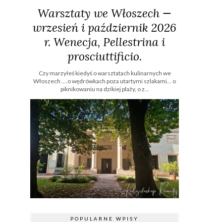
Warsztaty we Włoszech —
wrzesień i październik 2026
r. Wenecja, Pellestrina i
prosciuttificio.
Czy marzyłeś kiedyś o warsztatach kulinarnych we
Włoszech ....o wędrówkach poza utartymi szlakami… o
piknikowaniu na dzikiej plaży, o z...
POPULARNE WPISY