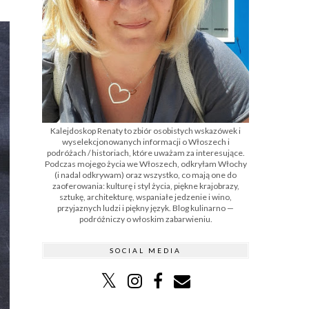
Kalejdoskop Renaty to zbiór osobistych wskazówek i
wyselekcjonowanych informacji o Włoszech i
podróżach / historiach, które uważam za interesujące.
Podczas mojego życia we Włoszech, odkryłam Włochy
(i nadal odkrywam) oraz wszystko, co mają one do
zaoferowania: kulturę i styl życia, piękne krajobrazy,
sztukę, architekturę, wspaniałe jedzenie i wino,
przyjaznych ludzi i piękny język. Blog kulinarno —
podróżniczy o włoskim zabarwieniu.
SOCIAL MEDIA