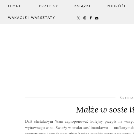
O MNIE
PRZEPISY
KSIĄŻKI
PODRÓŻE
WAKACJE I WARSZTATY
ŚRODA
Małże w sosie
Dziś chciałabym Wam zaproponować kolejny przepis na vongo
wytrawnego wina. Świeży w smaku sos limonkowo — maślanym dosk
aromatyczne i przede wszystkim bardzo szybkie w przygotowaniu 