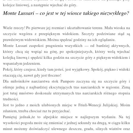
kolejce liniowej, a następnie wjechać do góry.
Monte Lussari – co jest w tej wiosce takiego niezwykłego?
Wiele rzeczy! Po pierwsze jej rozmiar i ukształtowanie terenu. Mała wioska na
szczycie wzgórza z przepięknym widokiem. S
zczyty podziwiane stąd są
prawdziwym widowiskiem.
Można spędzać godziny na ich oglądaniu.
Monte Lussari zaspokoi pragnienia wszystkich — od bardziej aktywnych,
którzy chcą się wspiąć na górę, po spokojniejszych, którzy wolą wjechać
kolejką linową i spędzić kilka godzin na szczycie góry z pięknym widokiem i
wspaniałym jedzeniem.
Pokój, który czujesz, kiedy tam jesteś, jest wyjątkowy. Spokój, piękno i widoki
otaczają cię, nawet gdy jest tłoczno!
Dla miłośników narciarstwa stok Pampero zaczyna się na szczycie góry i
oferuje jedną z najbardziej ekscytujących tras narciarskich w regionie. Zimą
jest tutaj mnóstwo doskonale utrzymanych tras narciarskich różnego stopnia
trudności.
Jest to
jedno z moich ulubionych miejsc w Friuli-Wenecji Julijskiej.
Moim
zdaniem, trzeba chociaż raz tu przyjechać.
Pamiętaj jednak,że to alpejskie miejsce w najlepszym wydaniu. Na tej
wysokości pogoda może się zmieniać z jednej sekundy na drugą, w ciągu kilku
minut możemy doświadczyć ulewnego deszczu, gradu, silnych wiatrów oraz