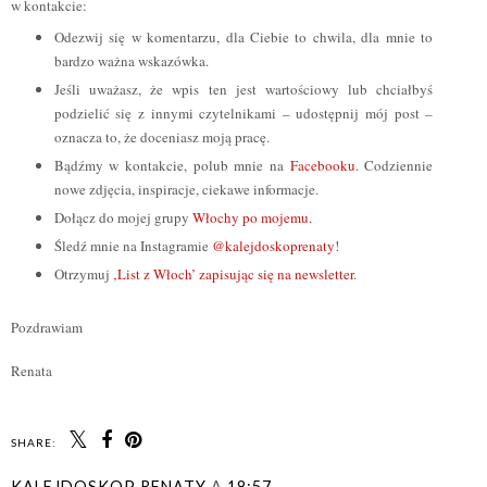
w kontakcie:
Odezwij się w komentarzu, dla Ciebie to chwila, dla mnie to
bardzo ważna wskazówka.
Jeśli uważasz, że wpis ten jest wartościowy lub chciałbyś
podzielić się z innymi czytelnikami – udostępnij mój post –
oznacza to, że doceniasz moją pracę.
Bądźmy w kontakcie, polub mnie na
Facebooku
. Codziennie
nowe zdjęcia, inspiracje, ciekawe informacje.
Dołącz do mojej grupy
Włochy po mojemu.
Śledź mnie na Instagramie
@kalejdoskoprenaty
!
Otrzymuj
‚List z Włoch’ zapisując się na newsletter
.
Pozdrawiam
Renata
SHARE:
KALEJDOSKOP RENATY
A
18:57