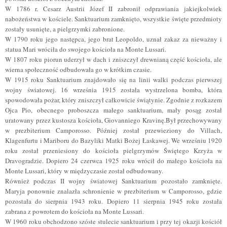
W 1786 r. Cesarz Austrii Józef II zabronił odprawiania jakiejkolwiek
nabożeństwa w kościele. Sanktuarium zamknięto, wszystkie święte przedmioty
zostały usunięte, a pielgrzymki zabronione.
W 1790 roku jego następca, jego brat Leopoldo, uznał zakaz za nieważny i
statua Mari wróciła do swojego kościoła na Monte Lussari.
W 1807 roku piorun uderzył w dach i zniszczył drewnianą część kościoła, ale
wierna społeczność odbudowała go w krótkim czasie.
W 1915 roku Sanktuarium znajdowało się na linii walki podczas pierwszej
wojny światowej. 16 września 1915 została wystrzelona bomba, która
spowodowała pożar, który zniszczył całkowicie świątynie. Zgodnie z rozkazem
Ojca Pio, obecnego proboszcza małego sanktuarium, mały posąg został
uratowany przez kustosza kościoła, Giovanniego Kravinę.Był przechowywany
w prezbiterium Camporosso. Później został przewieziony do Villach,
Klagenfurtu i Mariboru do Bazyliki Matki Bożej Łaskawej. We wrześniu 1920
roku został przeniesiony do kościoła pielgrzymów Świętego Krzyża w
Dravogradzie. Dopiero 24 czerwca 1925 roku wrócił do małego kościoła na
Monte Lussari, który w międzyczasie został odbudowany.
Również podczas II wojny światowej Sanktuarium pozostało zamknięte.
Maryja ponownie znalazła schronienie w prezbiterium w Camporosso, gdzie
pozostała do sierpnia 1943 roku. Dopiero 11 sierpnia 1945 roku została
zabrana z powrotem do kościoła na Monte Lussari.
W 1960 roku obchodzono szóste stulecie sanktuarium i przy tej okazji kościół