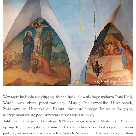
Wewnątrz kościoła znajdują się słynne freski słoweńskiego malarza Tone Kralj.
Wśród nich obraz przedstawiający Maryję Pocieszycielkę Uciśnionych,
Zwiastowanie, Ucieczka do Egiptu, dwunastoletniego Jezusa w Świątyni,
Maryję modlącą się pod Krzyżem i Koronację Dziewicy.
Tablica obok wejścia do małego XVI-wiecznego kościoła Madonny z Lussari
opisuje to miejsce jako sanktuarium Trzech Ludów, które do dziś jest miejscem
pielgrzymkowym dla wierzących z Włoch, Słowenii i Austrii oraz symbolem