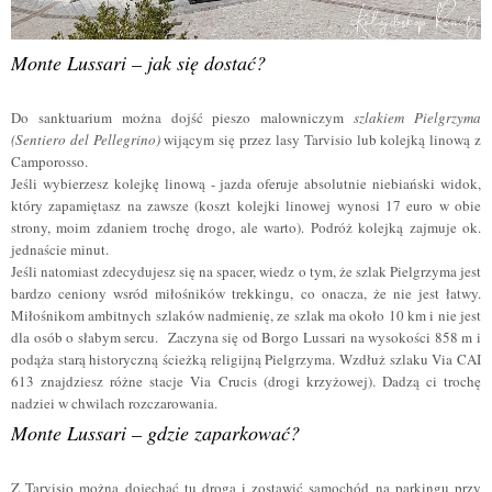
Monte Lussari – jak się dostać?
Do sanktuarium można dojść pieszo malowniczym
szlakiem Pielgrzyma
(Sentiero del Pellegrino)
wijącym się przez lasy Tarvisio lub kolejką linową z
Camporosso.
Jeśli wybierzesz kolejkę linową - jazda oferuje absolutnie niebiański widok,
który zapamiętasz na zawsze (koszt kolejki linowej wynosi 17 euro w obie
strony, moim zdaniem trochę drogo, ale warto). Podróż kolejką zajmuje ok.
jednaście minut.
Jeśli natomiast zdecydujesz się na spacer, wiedz o tym, że szlak Pielgrzyma jest
bardzo ceniony wsród miłośników trekkingu, co onacza, że nie jest łatwy.
Miłośnikom ambitnych szlaków nadmienię, ze szlak ma około 10 km i nie jest
dla osób o słabym sercu.
Zaczyna się od Borgo Lussari na wysokości 858 m i
podąża starą historyczną ścieżką religijną Pielgrzyma.
Wzdłuż szlaku Via CAI
613 znajdziesz różne stacje Via Crucis (drogi krzyżowej).
Dadzą ci trochę
nadziei w chwilach rozczarowania.
Monte Lussari – gdzie zaparkować?
Z Tarvisio można dojechać tu drogą i zostawić samochód na parkingu przy