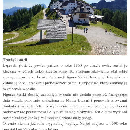
Trochę historii
Legenda głosi, że pewien pasterz w roku 1360 po utracie owiec zastał je
klęczące w górach wokół krzewu sosny. Ku swojemu zdziwieniu zdał sobie
sprawę, że pośrodku krzaka stała mała figura Matki Boskiej z Dzieciątkiem.
Zabrał ją sobą i przekazał proboszczowi parafii Camporosso
, który zamknął ją
bezpiecznie w szafie
.
Figurka Matki Boskiej zamknięta w szafie nie chciała pozostać. Następnego
dnia
została ponownie znaleziona na Monte Lussari i ponownie z owcami
dookoła i na kolanach. To wydarzenie miało miejsce kolejny raz, dopóki
proboszcz nie poinformował o tym Patriarchę z Akwilei. Ten ostatni wydawał
rozkaz budowy kaplicy, w której znaleziono mały posąg.
Obecnie nie ma już ruin oryginalnej kaplicy. Na jej miejscu w 1500 roku
powstał kościół z obecnym chórem.