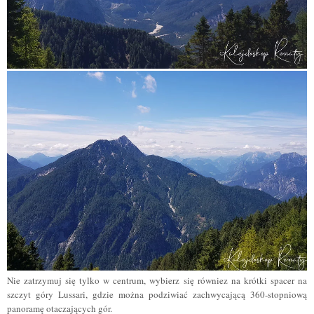
Nie zatrzymuj się tylko w centrum, wybierz się równiez na krótki spacer na
szczyt góry Lussari, gdzie można podziwiać zachwycającą 360-stopniową
panoramę otaczających gór.