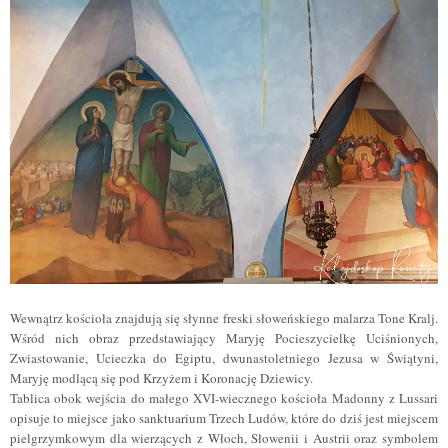
Wewnątrz kościoła znajdują się słynne freski słoweńskiego malarza Tone Kralj.
Wśród nich obraz przedstawiający Maryję Pocieszycielkę Uciśnionych,
Zwiastowanie, Ucieczka do Egiptu, dwunastoletniego Jezusa w Świątyni,
Maryję modlącą się pod Krzyżem i Koronację Dziewicy.
Tablica obok wejścia do małego XVI-wiecznego kościoła Madonny z Lussari
opisuje to miejsce jako sanktuarium Trzech Ludów, które do dziś jest miejscem
pielgrzymkowym dla wierzących z Włoch, Słowenii i Austrii oraz symbolem