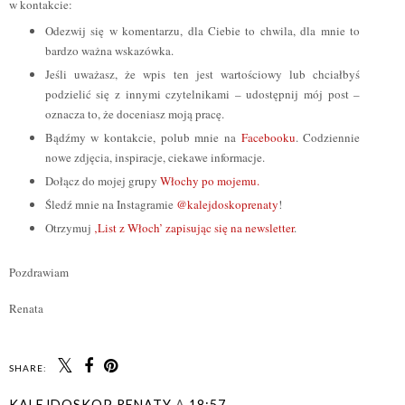
w kontakcie:
Odezwij się w komentarzu, dla Ciebie to chwila, dla mnie to
bardzo ważna wskazówka.
Jeśli uważasz, że wpis ten jest wartościowy lub chciałbyś
podzielić się z innymi czytelnikami – udostępnij mój post –
oznacza to, że doceniasz moją pracę.
Bądźmy w kontakcie, polub mnie na
Facebooku
. Codziennie
nowe zdjęcia, inspiracje, ciekawe informacje.
Dołącz do mojej grupy
Włochy po mojemu.
Śledź mnie na Instagramie
@kalejdoskoprenaty
!
Otrzymuj
‚List z Włoch’ zapisując się na newsletter
.
Pozdrawiam
Renata
SHARE:
KALEJDOSKOP RENATY
A
18:57