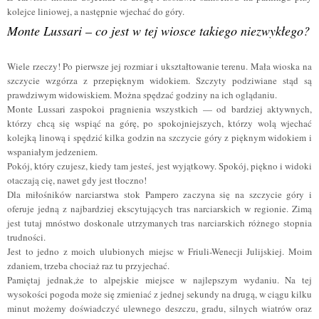
kolejce liniowej, a następnie wjechać do góry.
Monte Lussari – co jest w tej wiosce takiego niezwykłego?
Wiele rzeczy! Po pierwsze jej rozmiar i ukształtowanie terenu. Mała wioska na
szczycie wzgórza z przepięknym widokiem. S
zczyty podziwiane stąd są
prawdziwym widowiskiem.
Można spędzać godziny na ich oglądaniu.
Monte Lussari zaspokoi pragnienia wszystkich — od bardziej aktywnych,
którzy chcą się wspiąć na górę, po spokojniejszych, którzy wolą wjechać
kolejką linową i spędzić kilka godzin na szczycie góry z pięknym widokiem i
wspaniałym jedzeniem.
Pokój, który czujesz, kiedy tam jesteś, jest wyjątkowy. Spokój, piękno i widoki
otaczają cię, nawet gdy jest tłoczno!
Dla miłośników narciarstwa stok Pampero zaczyna się na szczycie góry i
oferuje jedną z najbardziej ekscytujących tras narciarskich w regionie. Zimą
jest tutaj mnóstwo doskonale utrzymanych tras narciarskich różnego stopnia
trudności.
Jest to
jedno z moich ulubionych miejsc w Friuli-Wenecji Julijskiej.
Moim
zdaniem, trzeba chociaż raz tu przyjechać.
Pamiętaj jednak,że to alpejskie miejsce w najlepszym wydaniu. Na tej
wysokości pogoda może się zmieniać z jednej sekundy na drugą, w ciągu kilku
minut możemy doświadczyć ulewnego deszczu, gradu, silnych wiatrów oraz