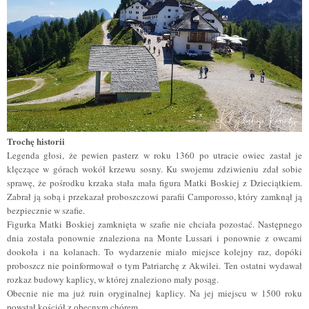
Trochę historii
Legenda głosi, że pewien pasterz w roku 1360 po utracie owiec zastał je
klęczące w górach wokół krzewu sosny. Ku swojemu zdziwieniu zdał sobie
sprawę, że pośrodku krzaka stała mała figura Matki Boskiej z Dzieciątkiem.
Zabrał ją sobą i przekazał proboszczowi parafii Camporosso
, który zamknął ją
bezpiecznie w szafie
.
Figurka Matki Boskiej zamknięta w szafie nie chciała pozostać. Następnego
dnia
została ponownie znaleziona na Monte Lussari i ponownie z owcami
dookoła i na kolanach. To wydarzenie miało miejsce kolejny raz, dopóki
proboszcz nie poinformował o tym Patriarchę z Akwilei. Ten ostatni wydawał
rozkaz budowy kaplicy, w której znaleziono mały posąg.
Obecnie nie ma już ruin oryginalnej kaplicy. Na jej miejscu w 1500 roku
powstał kościół z obecnym chórem.