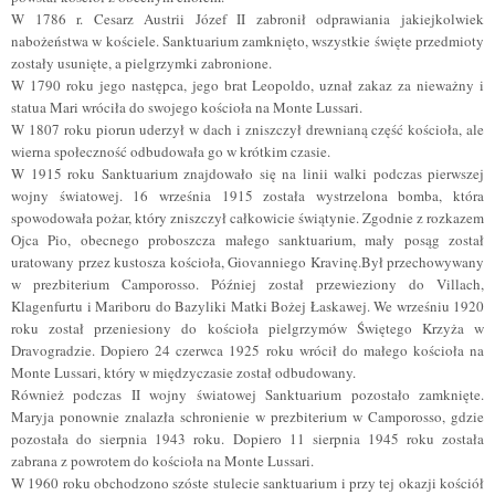
W 1786 r. Cesarz Austrii Józef II zabronił odprawiania jakiejkolwiek
nabożeństwa w kościele. Sanktuarium zamknięto, wszystkie święte przedmioty
zostały usunięte, a pielgrzymki zabronione.
W 1790 roku jego następca, jego brat Leopoldo, uznał zakaz za nieważny i
statua Mari wróciła do swojego kościoła na Monte Lussari.
W 1807 roku piorun uderzył w dach i zniszczył drewnianą część kościoła, ale
wierna społeczność odbudowała go w krótkim czasie.
W 1915 roku Sanktuarium znajdowało się na linii walki podczas pierwszej
wojny światowej. 16 września 1915 została wystrzelona bomba, która
spowodowała pożar, który zniszczył całkowicie świątynie. Zgodnie z rozkazem
Ojca Pio, obecnego proboszcza małego sanktuarium, mały posąg został
uratowany przez kustosza kościoła, Giovanniego Kravinę.Był przechowywany
w prezbiterium Camporosso. Później został przewieziony do Villach,
Klagenfurtu i Mariboru do Bazyliki Matki Bożej Łaskawej. We wrześniu 1920
roku został przeniesiony do kościoła pielgrzymów Świętego Krzyża w
Dravogradzie. Dopiero 24 czerwca 1925 roku wrócił do małego kościoła na
Monte Lussari, który w międzyczasie został odbudowany.
Również podczas II wojny światowej Sanktuarium pozostało zamknięte.
Maryja ponownie znalazła schronienie w prezbiterium w Camporosso, gdzie
pozostała do sierpnia 1943 roku. Dopiero 11 sierpnia 1945 roku została
zabrana z powrotem do kościoła na Monte Lussari.
W 1960 roku obchodzono szóste stulecie sanktuarium i przy tej okazji kościół