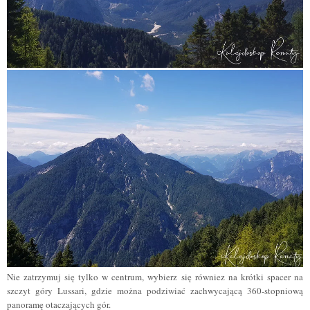
Nie zatrzymuj się tylko w centrum, wybierz się równiez na krótki spacer na
szczyt góry Lussari, gdzie można podziwiać zachwycającą 360-stopniową
panoramę otaczających gór.