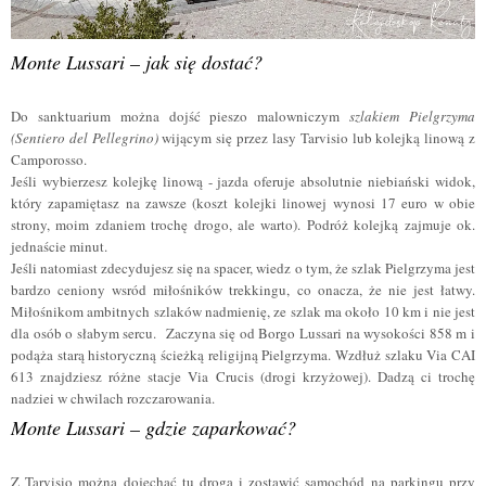
Monte Lussari – jak się dostać?
Do sanktuarium można dojść pieszo malowniczym
szlakiem Pielgrzyma
(Sentiero del Pellegrino)
wijącym się przez lasy Tarvisio lub kolejką linową z
Camporosso.
Jeśli wybierzesz kolejkę linową - jazda oferuje absolutnie niebiański widok,
który zapamiętasz na zawsze (koszt kolejki linowej wynosi 17 euro w obie
strony, moim zdaniem trochę drogo, ale warto). Podróż kolejką zajmuje ok.
jednaście minut.
Jeśli natomiast zdecydujesz się na spacer, wiedz o tym, że szlak Pielgrzyma jest
bardzo ceniony wsród miłośników trekkingu, co onacza, że nie jest łatwy.
Miłośnikom ambitnych szlaków nadmienię, ze szlak ma około 10 km i nie jest
dla osób o słabym sercu.
Zaczyna się od Borgo Lussari na wysokości 858 m i
podąża starą historyczną ścieżką religijną Pielgrzyma.
Wzdłuż szlaku Via CAI
613 znajdziesz różne stacje Via Crucis (drogi krzyżowej).
Dadzą ci trochę
nadziei w chwilach rozczarowania.
Monte Lussari – gdzie zaparkować?
Z Tarvisio można dojechać tu drogą i zostawić samochód na parkingu przy