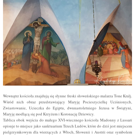
Wewnątrz kościoła znajdują się słynne freski słoweńskiego malarza Tone Kralj.
Wśród nich obraz przedstawiający Maryję Pocieszycielkę Uciśnionych,
Zwiastowanie, Ucieczka do Egiptu, dwunastoletniego Jezusa w Świątyni,
Maryję modlącą się pod Krzyżem i Koronację Dziewicy.
Tablica obok wejścia do małego XVI-wiecznego kościoła Madonny z Lussari
opisuje to miejsce jako sanktuarium Trzech Ludów, które do dziś jest miejscem
pielgrzymkowym dla wierzących z Włoch, Słowenii i Austrii oraz symbolem