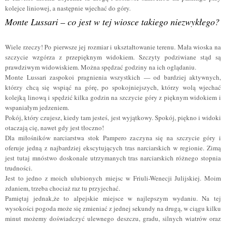
kolejce liniowej, a następnie wjechać do góry.
Monte Lussari – co jest w tej wiosce takiego niezwykłego?
Wiele rzeczy! Po pierwsze jej rozmiar i ukształtowanie terenu. Mała wioska na
szczycie wzgórza z przepięknym widokiem. S
zczyty podziwiane stąd są
prawdziwym widowiskiem.
Można spędzać godziny na ich oglądaniu.
Monte Lussari zaspokoi pragnienia wszystkich — od bardziej aktywnych,
którzy chcą się wspiąć na górę, po spokojniejszych, którzy wolą wjechać
kolejką linową i spędzić kilka godzin na szczycie góry z pięknym widokiem i
wspaniałym jedzeniem.
Pokój, który czujesz, kiedy tam jesteś, jest wyjątkowy. Spokój, piękno i widoki
otaczają cię, nawet gdy jest tłoczno!
Dla miłośników narciarstwa stok Pampero zaczyna się na szczycie góry i
oferuje jedną z najbardziej ekscytujących tras narciarskich w regionie. Zimą
jest tutaj mnóstwo doskonale utrzymanych tras narciarskich różnego stopnia
trudności.
Jest to
jedno z moich ulubionych miejsc w Friuli-Wenecji Julijskiej.
Moim
zdaniem, trzeba chociaż raz tu przyjechać.
Pamiętaj jednak,że to alpejskie miejsce w najlepszym wydaniu. Na tej
wysokości pogoda może się zmieniać z jednej sekundy na drugą, w ciągu kilku
minut możemy doświadczyć ulewnego deszczu, gradu, silnych wiatrów oraz