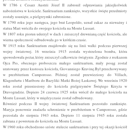
W 1786 r. Cesarz Austrii Józef II zabronił odprawiania jakiejkolwiek
nabożeństwa w kościele. Sanktuarium zamknięto, wszystkie święte przedmioty
zostały usunięte, a pielgrzymki zabronione.
W 1790 roku jego następca, jego brat Leopoldo, uznał zakaz za nieważny i
statua Mari wróciła do swojego kościoła na Monte Lussari.
W 1807 roku piorun uderzył w dach i zniszczył drewnianą część kościoła, ale
wierna społeczność odbudowała go w krótkim czasie.
W 1915 roku Sanktuarium znajdowało się na linii walki podczas pierwszej
wojny światowej. 16 września 1915 została wystrzelona bomba, która
spowodowała pożar, który zniszczył całkowicie świątynie. Zgodnie z rozkazem
Ojca Pio, obecnego proboszcza małego sanktuarium, mały posąg został
uratowany przez kustosza kościoła, Giovanniego Kravinę.Był przechowywany
w prezbiterium Camporosso. Później został przewieziony do Villach,
Klagenfurtu i Mariboru do Bazyliki Matki Bożej Łaskawej. We wrześniu 1920
roku został przeniesiony do kościoła pielgrzymów Świętego Krzyża w
Dravogradzie. Dopiero 24 czerwca 1925 roku wrócił do małego kościoła na
Monte Lussari, który w międzyczasie został odbudowany.
Również podczas II wojny światowej Sanktuarium pozostało zamknięte.
Maryja ponownie znalazła schronienie w prezbiterium w Camporosso, gdzie
pozostała do sierpnia 1943 roku. Dopiero 11 sierpnia 1945 roku została
zabrana z powrotem do kościoła na Monte Lussari.
W 1960 roku obchodzono szóste stulecie sanktuarium i przy tej okazji kościół