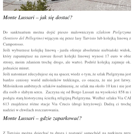
Monte Lussari – jak się dostać?
Do sanktuarium można dojść pieszo malowniczym
szlakiem Pielgrzyma
(Sentiero del Pellegrino)
wijącym się przez lasy Tarvisio lub kolejką linową z
Camporosso.
Jeśli wybierzesz kolejkę linową - jazda oferuje absolutnie niebiański widok,
który zapamiętasz na zawsze (koszt kolejki linowej wynosi 17 euro w obie
strony, moim zdaniem trochę drogo, ale warto). Podróż kolejką zajmuje ok.
jednaście minut.
Jeśli natomiast zdecydujesz się na spacer, wiedz o tym, że szlak Pielgrzyma jest
bardzo ceniony wsród miłośników trekkingu, co onacza, że nie jest łatwy.
Miłośnikom ambitnych szlaków nadmienię, ze szlak ma około 10 km i nie jest
dla osób o słabym sercu.
Zaczyna się od Borgo Lussari na wysokości 858 m i
podąża starą historyczną ścieżką religijną Pielgrzyma.
Wzdłuż szlaku Via CAI
613 znajdziesz różne stacje Via Crucis (drogi krzyżowej).
Dadzą ci trochę
nadziei w chwilach rozczarowania.
Monte Lussari – gdzie zaparkować?
Z Tarvisio można dojechać tu drogą i zostawić samochód na parkingu przy