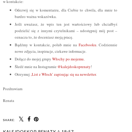
w kontakcie:
Odezwij się w komentarzu, dla Ciebie to chwila, dla mnie to
bardzo ważna wskazówka.
Jeśli uważasz, że wpis ten jest wartościowy lub chciałbyś
podzielić się z innymi czytelnikami – udostępnij mój post –
oznacza to, że doceniasz moją pracę.
Bądźmy w kontakcie, polub mnie na
Facebooku
. Codziennie
nowe zdjęcia, inspiracje, ciekawe informacje.
Dołącz do mojej grupy
Włochy po mojemu.
Śledź mnie na Instagramie
@kalejdoskoprenaty
!
Otrzymuj
‚List z Włoch’ zapisując się na newsletter
.
Pozdrawiam
Renata
SHARE:
KALEJDOSKOP RENATY
A
18:57