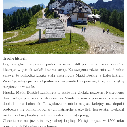
Trochę historii
Legenda głosi, że pewien pasterz w roku 1360 po utracie owiec zastał je
klęczące w górach wokół krzewu sosny. Ku swojemu zdziwieniu zdał sobie
sprawę, że pośrodku krzaka stała mała figura Matki Boskiej z Dzieciątkiem.
Zabrał ją sobą i przekazał proboszczowi parafii Camporosso
, który zamknął ją
bezpiecznie w szafie
.
Figurka Matki Boskiej zamknięta w szafie nie chciała pozostać. Następnego
dnia
została ponownie znaleziona na Monte Lussari i ponownie z owcami
dookoła i na kolanach. To wydarzenie miało miejsce kolejny raz, dopóki
proboszcz nie poinformował o tym Patriarchę z Akwilei. Ten ostatni wydawał
rozkaz budowy kaplicy, w której znaleziono mały posąg.
Obecnie nie ma już ruin oryginalnej kaplicy. Na jej miejscu w 1500 roku
powstał kościół z obecnym chórem.