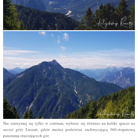
Nie zatrzymuj się tylko w centrum, wybierz się równiez na krótki spacer na
szczyt góry Lussari, gdzie można podziwiać zachwycającą 360-stopniową
panoramę otaczających gór.