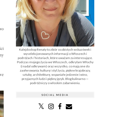
two
ci
Kalejdoskop Renaty to zbiór osobistych wskazówek i
wyselekcjonowanych informacji o Włoszech i
ny
podróżach / historiach, które uważam za interesujące.
Podczas mojego życia we Włoszech, odkryłam Włochy
(i nadal odkrywam) oraz wszystko, co mają one do
zaoferowania: kulturę i styl życia, piękne krajobrazy,
 we
sztukę, architekturę, wspaniałe jedzenie i wino,
przyjaznych ludzi i piękny język. Blog kulinarno —
podróżniczy o włoskim zabarwieniu.
SOCIAL MEDIA