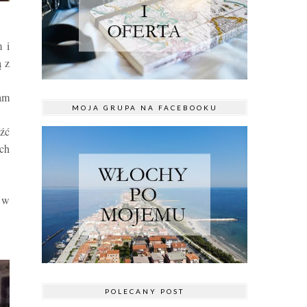
m i
ą z
iam
MOJA GRUPA NA FACEBOOKU
eźć
ych
i w
POLECANY POST