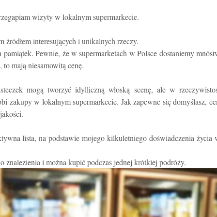
 przegapiam wizyty w lokalnym supermarkecie.
 źródłem interesujących i unikalnych rzeczy.
ch pamiątek. Pewnie, że w supermarketach w Polsce dostaniemy mnós
ą, to mają niesamowitą cenę.
teczek mogą tworzyć idylliczną włoską scenę, ale w rzeczywistoś
 robi zakupy w lokalnym supermarkecie.
Jak zapewne się domyślasz,
ce
jakości.
tywna lista, na podstawie mojego kilkuletniego doświadczenia życia
do znalezienia i można kupić podczas jednej krótkiej podróży.