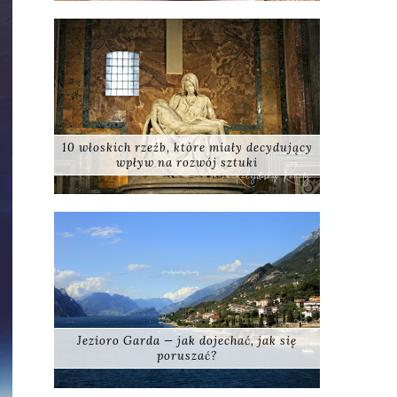
10 włoskich rzeźb, które miały decydujący
wpływ na rozwój sztuki
Jezioro Garda — jak dojechać, jak się
poruszać?