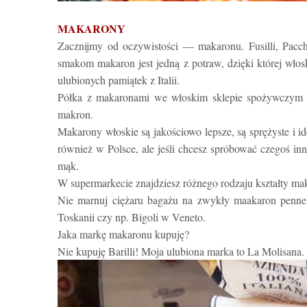
MAKARONY
Zacznijmy od oczywistości — makaronu. Fusilli, Paccher
smakom makaron jest jedną z potraw, dzięki której włosk
ulubionych pamiątek z Italii.
Półka z makaronami we włoskim sklepie spożywczym jes
makron.
Makarony włoskie są jakościowo lepsze,
są sprężyste i
i
również w Polsce, ale jeśli chcesz spróbować czegoś i
mąk.
W supermarkecie znajdziesz różnego rodzaju kształty m
Nie marnuj ciężaru bagażu na zwykły maakaron penne, p
Toskanii czy np. Bigoli w Veneto.
Jaka markę makaronu kupuję?
Nie kupuję Barilli! Moja ulubiona marka to La Molisana