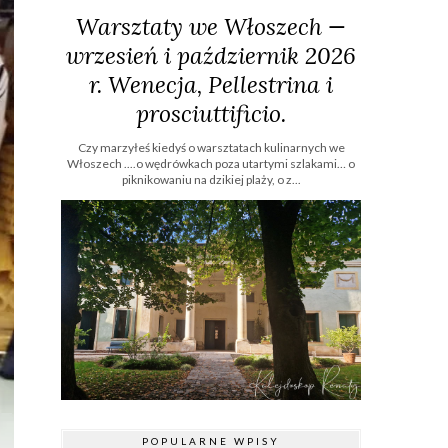
Warsztaty we Włoszech —
wrzesień i październik 2026
r. Wenecja, Pellestrina i
prosciuttificio.
Czy marzyłeś kiedyś o warsztatach kulinarnych we
Włoszech ....o wędrówkach poza utartymi szlakami… o
piknikowaniu na dzikiej plaży, o z...
POPULARNE WPISY