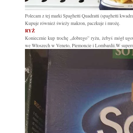
Polecam z tej marki Spaghetti Quadratti (spaghetti kwadr
Kupuje również świeży makron, paczkuje i mrożę.
RYŻ
Koniecznie kup trochę „dobrego” ryżu, żebyś mógł ugo
we Włoszech w Veneto, Piemoncie i Lombardii.W superma