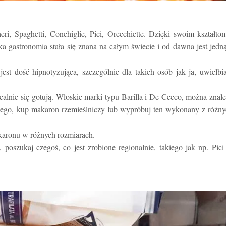
i, Spaghetti, Conchiglie, Pici, Orecchiette. Dzięki swoim kształto
a gastronomia stała się znana na całym świecie i od dawna jest jedn
t dość hipnotyzująca, szczególnie dla takich osób jak ja, uwielb
dealnie się gotują. Włoskie marki typu Barilla i De Cecco, można znal
nnego, kup makaron rzemieślniczy lub wypróbuj ten wykonany z różn
akaronu w różnych rozmiarach.
oszukaj czegoś, co jest zrobione regionalnie, takiego jak np. Pic
.