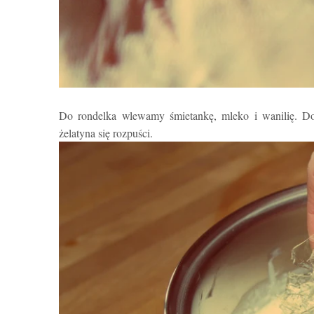
Do rondelka wlewamy śmietankę
,
mleko
i
wanili
ę
.
Do
żelatyna się rozpuści.