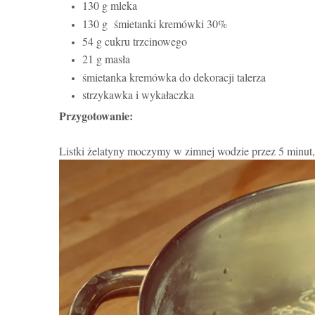
130 g
mleka
130 g
śmietanki kremówki 30%
54 g cukru trzcinowego
21 g mas
ł
a
śmietank
a
kremówka
do dekoracji talerza
strzykawka i
wykałaczka
Przygotowanie:
Listki żelatyny moczymy w zimnej wodzie przez 5 minut