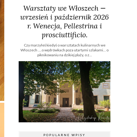
Warsztaty we Włoszech —
wrzesień i październik 2026
r. Wenecja, Pellestrina i
prosciuttificio.
Czy marzyłeś kiedyś o warsztatach kulinarnych we
Włoszech ....o wędrówkach poza utartymi szlakami… o
piknikowaniu na dzikiej plaży, o z...
POPULARNE WPISY