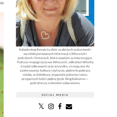
sta
Kalejdoskop Renaty to zbiór osobistych wskazówek i
wyselekcjonowanych informacji o Włoszech i
podróżach / historiach, które uważam za interesujące.
Podczas mojego życia we Włoszech, odkryłam Włochy
(i nadal odkrywam) oraz wszystko, co mają one do
zaoferowania: kulturę i styl życia, piękne krajobrazy,
sztukę, architekturę, wspaniałe jedzenie i wino,
przyjaznych ludzi i piękny język. Blog kulinarno —
podróżniczy o włoskim zabarwieniu.
SOCIAL MEDIA