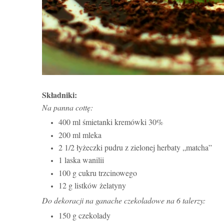
Składniki:
Na panna cottę:
400 ml śmietanki kremówki 30%
200 ml mleka
2 1/2 łyżeczki pudru z zielonej herbaty „matcha”
1 laska wanilii
100 g cukru trzcinowego
12 g listków żelatyny
Do dekoracji na ganache czekoladowe na 6 talerzy:
150 g czekolady