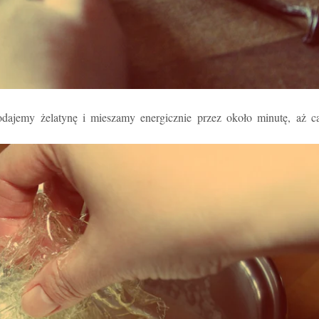
dajemy
żelatyn
ę
i mieszamy energicznie przez około minutę, aż ca