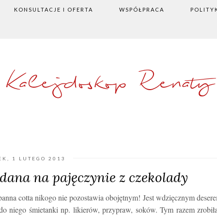
KONSULTACJE I OFERTA
WSPÓŁPRACA
POLITY
Kalejdoskop Renaty
EK, 1 LUTEGO 2013
dana na pajęczynie z czekolady
 panna cotta nikogo nie pozostawia obojętnym! Jest wdzięcznym deser
o niego śmietanki np. likierów, przypraw, soków. Tym razem zrobi