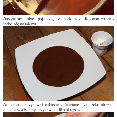
Zaczynamy robi
ć
pajęczyn
ę
z czekolady.
R
ozsmarowujemy
czekoladę na talerzu
.
Za pomocą strzykawki nabieramy śmietanę. Na czekoladowym
ganache wyciskamy strzykawką kilka okręgów.