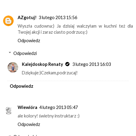
AZgotuj!
3 lutego 2013 15:56
Wyszła cudowna:) Ja dzisiaj walczyłam w kuchni też dla
Twojej akcji i zaraz ciasto podrzucę:)
Odpowiedz
Odpowiedzi
Kalejdoskop Renaty
3 lutego 2013 16:03
Dziękuje:)Czekam,podrzucaj!
Odpowiedz
Wiewióra
4 lutego 2013 05:47
ale kolory! świetny instruktarz :)
Odpowiedz