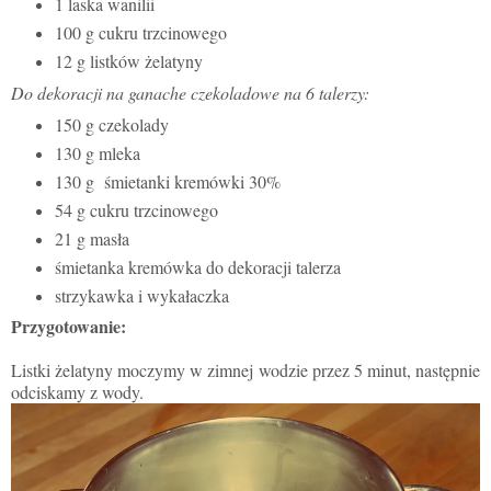
1 laska wanilii
100 g cukru trzcinowego
12 g listków żelatyny
Do dekoracji na ganache czekoladowe na 6 talerzy:
150 g czekolady
130 g
mleka
130 g
śmietanki kremówki 30%
54 g cukru trzcinowego
21 g mas
ł
a
śmietank
a
kremówka
do dekoracji talerza
strzykawka i
wykałaczka
Przygotowanie:
Listki żelatyny moczymy w zimnej wodzie przez 5 minut, następnie
odciskamy z wody.