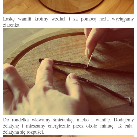
Laskę wanilii kroimy wzdłuż i za pomocą noża wyciągamy
ziarenka.
Do rondelka wlewamy śmietankę
,
mleko
i
wanili
ę
.
Dodajemy
żelatyn
ę
i mieszamy energicznie przez około minutę, aż cała
żelatyna się rozpuści.