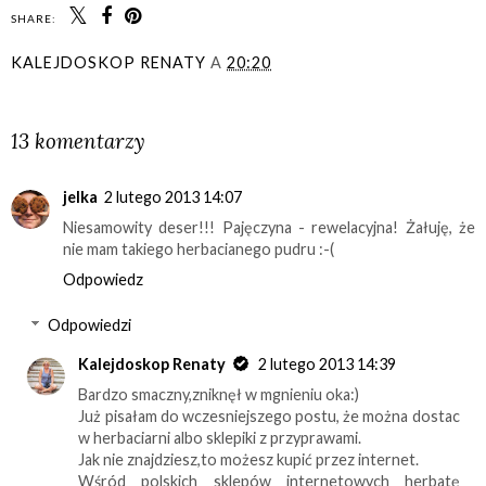
SHARE:
KALEJDOSKOP RENATY
A
20:20
UDOSTĘPNIJ
13 komentarzy
jelka
2 lutego 2013 14:07
Niesamowity deser!!! Pajęczyna - rewelacyjna! Żałuję, że
nie mam takiego herbacianego pudru :-(
Odpowiedz
Odpowiedzi
Kalejdoskop Renaty
2 lutego 2013 14:39
Bardzo smaczny,zniknęł w mgnieniu oka:)
Już pisałam do wczesniejszego postu, że można dostac
w herbaciarni albo sklepiki z przyprawami.
Jak nie znajdziesz,to możesz kupić przez internet.
Wśród polskich sklepów internetowych herbatę