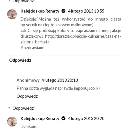
Odpowiedzi
Kalejdoskop Renaty
4 lutego 2013 13:55
Dziękuję:)Można też wykorzystać do innego ciasta
np.sernik na ciepło z sosem malinowym:)
Jak Ci się podobają kolory to zapraszam na moją akcje
druszlakową http://durszlak.pl/akcje-kulinarne/czas-na-
zielona-herbate
Pozdrawiam!
Odpowiedz
Anonimowy
4 lutego 2013 20:13
Panna cotta wygląda naprawdę imponująco :-)
Odpowiedz
Odpowiedzi
Kalejdoskop Renaty
4 lutego 2013 20:20
Dziękuję:)