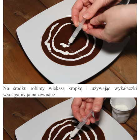
Na środku robimy większą kropkę i używając wykałaczki
wyciągamy
ją na zewnątrz.