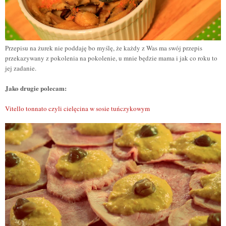
Przepisu na
ż
urek nie poddaj
ę
bo my
ś
l
ę
,
ż
e ka
ż
dy z Was ma swój przepis
przekazywany z pokolenia na pokolenie, u mnie będzie mama i jak co roku
to
jej zadanie
.
Jako drugie polecam:
Vitello tonnato czyli cielęcina w sosie tuńczykowym