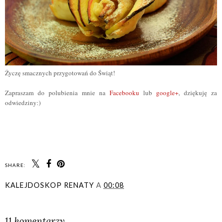
Życzę smacznych przygotowań do Świąt!
Zapraszam do polubienia
mnie na
Facebooku
lub
google+
, dziękuję za
odwiedziny:)
SHARE:
KALEJDOSKOP RENATY
A
00:08
UDOSTĘPNIJ
11 komentarzy