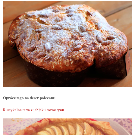
Opr
ó
cz tego na deser polecam:
Rustykalna tarta z jabłek i rozmarynu