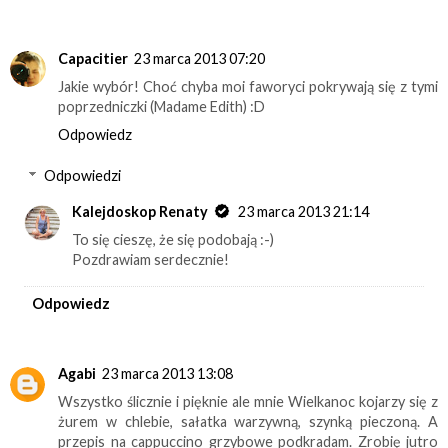
Capacitier
23 marca 2013 07:20
Jakie wybór! Choć chyba moi faworyci pokrywają się z tymi
poprzedniczki (Madame Edith) :D
Odpowiedz
Odpowiedzi
Kalejdoskop Renaty
23 marca 2013 21:14
To się cieszę, że się podobają :-)
Pozdrawiam serdecznie!
Odpowiedz
Agabi
23 marca 2013 13:08
Wszystko ślicznie i pięknie ale mnie Wielkanoc kojarzy się z
żurem w chlebie, sałatka warzywną, szynką pieczoną. A
przepis na cappuccino grzybowe podkradam. Zrobię jutro