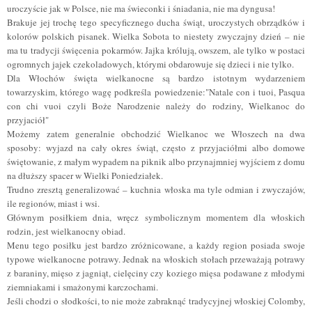
uroczyście jak w Polsce, nie ma świeconki i śniadania, nie ma dyngusa!
Brakuje jej trochę tego specyficznego ducha świąt, uroczystych obrządków i
kolorów polskich pisanek. Wielka Sobota to niestety zwyczajny dzień – nie
ma tu tradycji święcenia pokarmów. Jajka królują, owszem, ale tylko w postaci
ogromnych jajek czekoladowych, którymi obdarowuje się dzieci i nie tylko.
Dla Włochów święta wielkanocne są bardzo istotnym wydarzeniem
towarzyskim, którego wagę podkreśla powiedzenie:"Natale con i tuoi, Pasqua
con chi vuoi czyli Boże Narodzenie należy do rodziny, Wielkanoc do
przyjaciół"
Możemy zatem generalnie obchodzić Wielkanoc we Włoszech na dwa
sposoby: wyjazd na cały okres
ś
wi
ą
t, często z przyjaciółmi albo domowe
świętowanie
,
z małym wypadem na piknik albo przynajmniej wyjściem z domu
na dłuższy spacer w Wielki Poniedziałek.
Trudno zresztą generalizować – kuchnia włoska ma tyle odmian i zwyczajów,
ile regionów, miast i wsi.
Głównym posiłkiem dnia, wręcz symbolicznym momentem dla włoskich
rodzin, jest wielkanocny obiad.
Menu tego posiłku jest bardzo zróżnicowane, a każdy region posiada swoje
typowe wielkanocne potrawy. Jednak na włoskich stołach przeważają potrawy
z baraniny, mięso z jagniąt, cielęciny czy koziego mięsa podawane z młodymi
ziemniakami i smażonymi karczochami.
Jeśli chodzi o słodkości, to nie może zabraknąć tradycyjnej włoskiej Colomby,