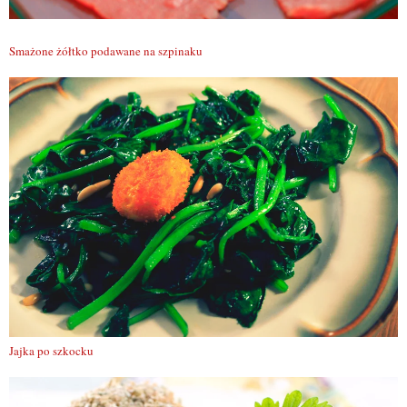
Smażone żółtko podawane na szpinaku
Jajka po szkocku