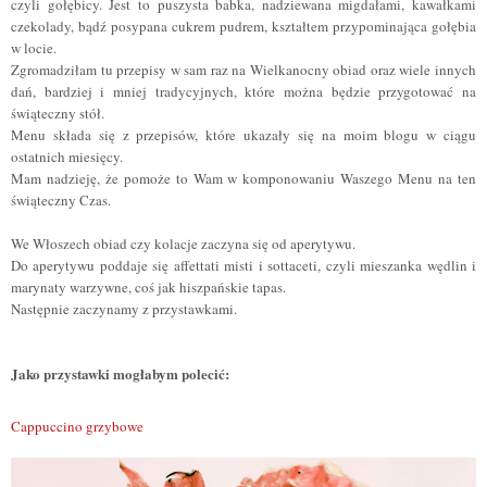
czyli gołębicy. Jest to puszysta babka, nadziewana migdałami, kawałkami
czekolady, bądź posypana cukrem pudrem, kształtem przypominająca gołębia
w locie.
Zgromadziłam tu przepisy w sam raz na Wielkanocny obiad oraz wiele innych
dań, bardziej i mniej tradycyjnych, które można będzie przygotować na
ś
wiąteczny stół.
Menu składa się z przepisów, które ukazały się na moim blogu w ciągu
ostatnich miesięcy.
Mam nadzieję, że pomoże to Wam w komponowaniu Waszego Menu na ten
ś
wiąteczny Czas.
We Włoszech obiad czy kolacje zaczyna się od aperytywu.
Do aperytywu poddaje się affettati misti i sottaceti, czyli mieszanka wędlin i
marynaty warzywne, co
ś
jak hiszpańskie tapas.
Następnie zaczynamy z przystawkami.
Jako przystawki mogłabym polecić:
Cappuccino grzybowe