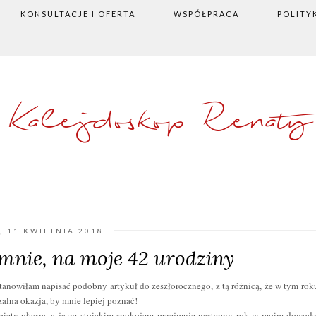
KONSULTACJE I OFERTA
WSPÓŁPRACA
POLITY
Kalejdoskop Renaty
, 11 KWIETNIA 2018
 mnie, na moje 42 urodziny
tanowiłam napisać podobny artykuł do zeszłorocznego, z tą różnicą, że w tym rok
rzalna okazja, by mnie lepiej poznać!
kobiety płaczą, a ja ze stoickim spokojem przejmuje następny rok w moim dowodz