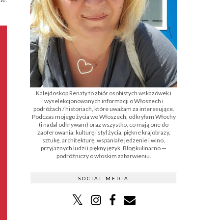
Kalejdoskop Renaty to zbiór osobistych wskazówek i
wyselekcjonowanych informacji o Włoszech i
podróżach / historiach, które uważam za interesujące.
Podczas mojego życia we Włoszech, odkryłam Włochy
(i nadal odkrywam) oraz wszystko, co mają one do
zaoferowania: kulturę i styl życia, piękne krajobrazy,
sztukę, architekturę, wspaniałe jedzenie i wino,
przyjaznych ludzi i piękny język. Blog kulinarno —
podróżniczy o włoskim zabarwieniu.
SOCIAL MEDIA