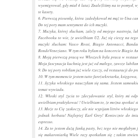
wyemigrował, gdy miał 4 lata). Znaleźliśmy na to pomysł, 
te kasety.
6. Pierwszą piosenkę, która zadedykował mi mąż to Una canz
Do tej pory mam sentyment do ich muzyki.
7. Muzyka, której słucham, zależy od mojego nastroju, lu
Facebooku to wie, że uwielbiam U2. Już się cieszę na tego
muzyki słucham: Vasco Rossi, Biagio Antonacci, Banda
RondoVeneziano. W tym roku byłam na koncercie Biagio An
8. Moją pierwszą pracą we Włoszech była praca w restaura
Moja fascynacja kuchnią jest już od małego, zawsze lubił
9. Do tej pory robiłam już wiele rzeczy, od restauracji do p
10. W tym momencie jestem tutto fare(sekretarka, księgowa,
11. Języka włoskiego nauczyłam się sama. Jestem samouki
temat wywiadu.
12. Włoski styl życia to zdecydowanie styl, który mi od
uwielbiam praktykować ! Uwielbiam to, że można spotkać s
13. Może to Cię zaskoczy, ale nie wypijam litrów włoskiego
jednak herbata! Najlepiej Earl
Gre
y! Koniecznie do śni
espresso.
14. Za to jestem dużą fanką pasty, bez tego nie mogłabym 
się makaroniarką Wiele razy spotkałam się z takim stwie