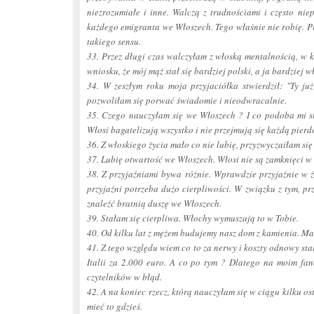
niezrozumiałe i inne. Walczą z trudnościami i często ni
każdego emigranta we Włoszech. Tego właśnie nie robię. P
takiego sensu.
33. Przez długi czas walczyłam z włoską mentalnością, w 
wniosku, że mój mąż stał się bardziej polski, a ja bardziej 
34. W zeszłym roku moja przyjaciółka stwierdził: "Ty ju
pozwoliłam się porwać świadomie i nieodwracalnie.
35. Czego nauczyłam się we Włoszech ? I co podoba mi si
Włosi bagatelizują wszystko i nie przejmują się każdą pierd
36. Z włoskiego życia mało co nie lubię, przyzwyczaiłam się
37. Lubię otwartość we Włoszech. Włosi nie są zamknięci w
38. Z przyjaźniami bywa różnie. Wprawdzie przyjaźnie w ży
przyjaźni potrzeba dużo cierpliwości. W związku z tym, pr
znaleźć bratnią duszę we Włoszech.
39. Stałam się cierpliwa. Włochy wymuszają to w Tobie.
40. Od kilku lat z mężem budujemy nasz dom z kamienia. Mar
41. Z tego względu wiem co to za nerwy i koszty odnowy st
Italii za 2.000 euro. A co po tym ? Dlatego na moim
fan
czytelników w błąd.
42. A na koniec rzecz, którą nauczyłam się w ciągu kilku osta
mieć to gdzieś.