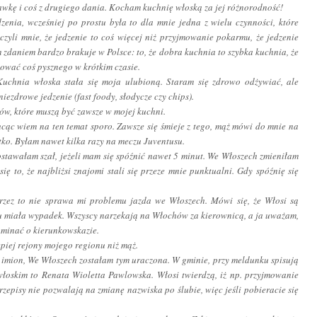
stawkę i coś z drugiego dania. Kocham kuchnię włoską za jej różnorodność!
enia, wcześniej po prostu była to dla mnie jedna z wielu czynności, które
czyli mnie, że jedzenie to coś więcej niż przyjmowanie pokarmu, że jedzenie
m zdaniem bardzo brakuje w Polsce: to, że dobra kuchnia to szybka kuchnia, że
tować coś pysznego w krótkim czasie.
Kuchnia włoska stała się moja ulubioną. Staram się zdrowo odżywiać, ale
ezdrowe jedzenie (fast foody, słodycze czy chips).
ów, które muszą być zawsze w mojej kuchni.
hcąc wiem na ten temat sporo. Zawsze się śmieje z tego, mąż mówi do mnie na
stko. Byłam nawet kilka razy na meczu Juventusu.
ostawałam szał, jeżeli mam się spóźnić nawet 5 minut. We Włoszech zmieniłam
ię to, że najbliżsi znajomi stali się przeze mnie punktualni. Gdy spóźnię się
rzez to nie sprawa mi problemu jazda we Włoszech. Mówi się, że Włosi są
u miała wypadek. Wszyscy narzekają na Włochów za kierownicą, a ja uważam,
ominać o kierunkowskazie.
lepiej rejony mojego regionu niż mąż.
imion, We Włoszech zostałam tym uraczona. W gminie, przy meldunku spisują
łoskim to Renata Wioletta
Pawlowsk
a. Włosi twierdzą, iż np. przyjmowanie
rzepisy nie pozwalają na zmianę nazwiska po ślubie, więc jeśli pobieracie się