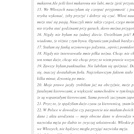
makaron.Ale jeśli ktoś makaronu nie lubi, może zjeść przy
15. We Włoszech nauczyłam się czerpać przyjemność z jedz
trzeba wykonać, żeby przeżyć i dobrze się czuć. Włosi nau
może stać się pasją. Nauczyli mnie także czegoś, czego moi
nie trzeba stać godzinami przy garach, skoro można przygo
16. Nigdy nie byłam na żadnej diecie. Uwielbiam jeść! 
wiadomo, że różnie z tym bywa. Ograniczam jednak bardzo ni
17. Stałam się fanką sezonowego jedzenia...oprócz pomidor
18. Nigdy nie interesowała mnie piłka nożna. Chcąc nie c
ten temat dużo, chcąc nie chcąc przez to wiem prawie wszy
19. Zawsze byłam punktualna. Nie lubiłam się spóźniać. D
się, inaczej dostałabym fioła. Najciekawszym faktem stało s
kilka minut, dzwonią po mnie.
20. Moje prawo jazdy zrobiłam już na obczyźnie, może p
fatalnymi kierowcami, a większość samochodów w tym kraj
że są wspaniałymi kierowcami. Sama powoli zaczynam zap
21. Przez to, że spędziłam dużo czasu za kierownicą, znam 
22. W Polsce w dowodzie czy paszporcie nie miałam dwóch 
dane z aktu urodzenia — moje obecne dane w dowodzie w
nazwiska męża po ślubie to zwyczaj seksistowski. Włoskie p
we Włoszech, nie będziesz mogła przyjąć nazwiska męża.