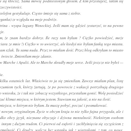
e się kłócisz. Sama mówię podniesionym głosem. Z kim przestajesz, takim się
rzeczywistości.
elefon gestykuluje. Często śmieje się sama z siebie.
yganka) ze względu na moje podróże.
trina
- wyspa laguny Weneckiej. Jeśli mam się gdzieś zestarzeć, to na pewno
je.
m, że znam bardzo dobrze. Ile razy tam byłam ? Ciężko powiedzieć, może
iara ze mnie !) Ciężko w to uwierzyć, ale kiedyś nie byłam fanką tego miasta.
am szlak. Ta sama nuda. Przez to miałam dość. Przez blog odkryłam to miasto
a świecie. Zmieniłam moje zdanie.
w Marche i Apulii. Ale to Marche skradły moje serce. Jeśli jeszcze nie byłeś —
ie.
lku ostatnich lat. Właściwie to ja się zmieniłam. Zawsze miałam plan, listę
zumiem tych, którzy żartują, że po powrocie z wakacji potrzebują drugiego
wniosku, że i tak nie zobaczę wszystkiego, przestałam gonić. Wolę posiedzieć
uć klimat miejsca, w którym jestem. Stawiam na jakość, a nie na ilość.
 miejsca, w którym nie byłam. Ja muszę pobyć, poczuć i posmakować.
ś nowym, oryginalnym. Życie w obcym kraju to nie tylko fajna przygoda, ale i
zadko obcy język, nieznane obyczaje i dziwna mentalność. Niektórym osobom
 innym z dużym trudem. Ci pierwsi od euforii i zachłyśnięcia się szczęściem z
rmalność. Ci drudzy, walczą bez ustanku jak z wiatrakami, z tym, co nowe,