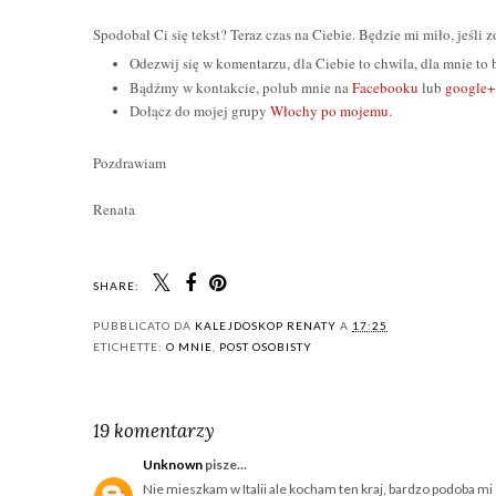
Spodobał Ci się tekst? Teraz czas na Ciebie. Będzie mi miło, jeśli
Odezwij się w komentarzu, dla Ciebie to chwila, dla mnie t
Bądźmy w kontakcie, polub mnie na
Facebooku
lub
google+
Dołącz do mojej grupy
Włochy po mojemu.
Pozdrawiam
Renata
SHARE:
PUBBLICATO DA
KALEJDOSKOP RENATY
A
17:25
ETICHETTE:
O MNIE
,
POST OSOBISTY
19 komentarzy
Unknown
pisze...
Nie mieszkam w Italii ale kocham ten kraj, bardzo podoba m