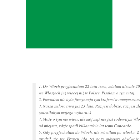
1. Do Włoch przyjechałam 22 lata temu, miałam niecałe 20 
we Włoszech już więcej niż w Polsce. Pisałam o tym tutaj.
2. Powodem nie była fascynacja tym krajem (w tamtym mome
3. Nasza miłość trwa już 23 lata. Raz jest dobrze, raz jest 
zmieniłabym mojego wyboru:-)
4. Może o tym nie wiesz, ale mój mąż nie jest rodowitym W
od miejsca, gdzie spadł kilkanaście lat temu Concorde.
5. Gdy przyjechałam do Włoch, nie mówiłam po włosku. Z 
urodził się we Francji (do tej pory mówimy obydwoje