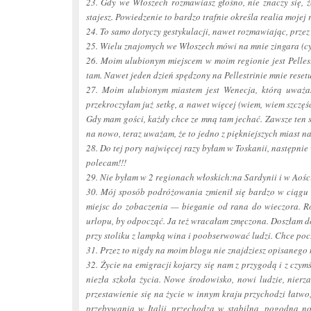
23. Gdy we Włoszech rozmawiasz głośno, nie znaczy się, ż
stajesz. Powiedzenie to bardzo trafnie określa realia mojej 
24. To samo dotyczy gestykulacji, nawet rozmawiając, przez t
25. Wielu znajomych we Włoszech mówi na mnie
zingara
(c
26. Moim ulubionym miejscem w moim regionie jest
Pelles
tam. Nawet jeden dzień spędzony na
Pellestrinie
mnie resetu
27. Moim ulubionym miastem jest Wenecja, którą uważa
przekroczyłam już setkę, a nawet więcej (wiem, wiem szczęśc
Gdy mam gości, każdy chce ze mną tam jechać. Zawsze ten s
na nowo, teraz uważam, że to jedno z piękniejszych miast n
28. Do tej pory najwięcej razy byłam w Toskanii, następnie 
polecam!!!
29. Nie byłam w 2 regionach włoskich:na Sardynii i w Aośc
30. Mój sposób podróżowania zmienił się bardzo w ciągu ki
miejsc do zobaczenia — bieganie od rana do wieczora. Ro
urlopu, by odpocząć. Ja też wracałam zmęczona. Doszłam do 
przy stoliku z lampką wina i poobserwować ludzi. Chce pocz
31. Przez to nigdy na moim blogu nie znajdziesz opisanego
32. Życie na emigracji kojarzy się nam z przygodą i z czym
niezła szkoła życia. Nowe środowisko, nowi ludzie, nier
przestawienie się na życie w innym kraju przychodzi łatwo,
przebywania w Italii, przechodzą w stabilną, pogodną no