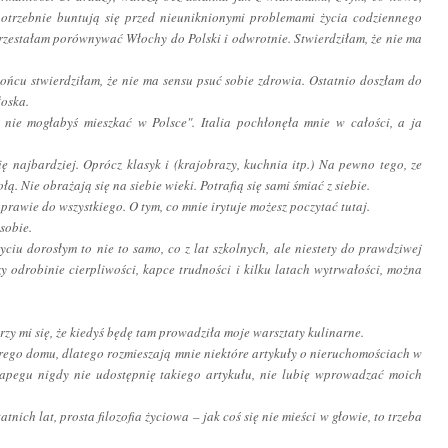
epotrzebnie buntują się przed nieuniknionymi problemami życia codziennego
rzestałam porównywać Włochy do Polski i odwrotnie. Stwierdziłam, że nie ma
końcu stwierdziłam, że nie ma sensu psuć sobie zdrowia. Ostatnio doszłam do
włoska.
ż nie mogłabyś mieszkać w Polsce". Italia pochłonęła mnie w całości, a ja
ę najbardziej.
Oprócz klasyk
i (krajobrazy, kuchnia itp.) Na pewno tego, ze
ołą. Nie
obrażają się
na siebie wieki. Potrafią się sami śmiać z siebie.
 prawie do wszystkiego. O tym, co mnie irytuje możesz poczytać tutaj.
 sobie.
ciu dorosłym to nie to samo, co z lat szkolnych, ale niestety do prawdziwej
zy odrobinie cierpliwości, kapce trudności i kilku latach wytrwałości, można
zy mi się, że kiedyś będę tam prowadziła moje warsztaty kulinarne.
arego domu, dlatego rozmieszają mnie niektóre artykuły o nieruchomościach w
apeg
u nigdy nie udostępnię takiego artykułu, nie lubię wprowadzać moich
tnich lat, prosta filozofia życiowa – jak coś się nie mieści w głowie, to trzeba