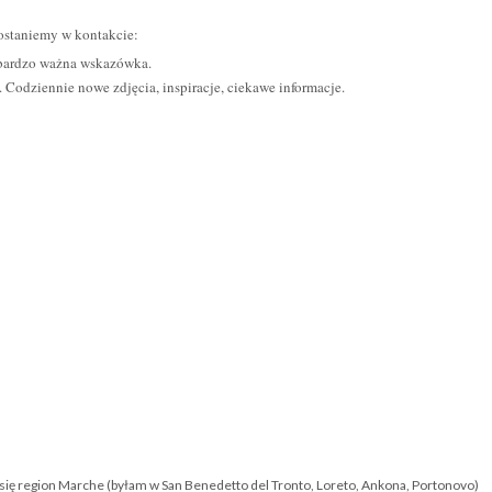
 zostaniemy w kontakcie:
o bardzo ważna wskazówka.
. Codziennie nowe zdjęcia, inspiracje, ciekawe informacje.
i się region Marche (byłam w San Benedetto del Tronto, Loreto, Ankona, Portonovo)