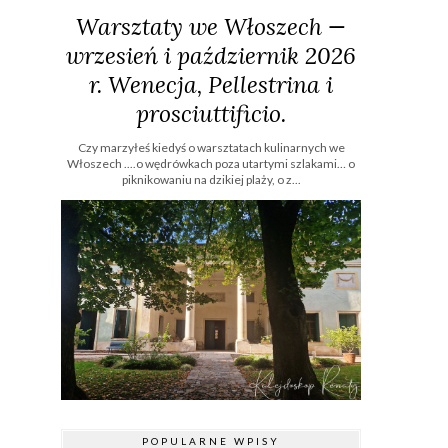
Warsztaty we Włoszech —
wrzesień i październik 2026
r. Wenecja, Pellestrina i
prosciuttificio.
Czy marzyłeś kiedyś o warsztatach kulinarnych we
Włoszech ....o wędrówkach poza utartymi szlakami… o
piknikowaniu na dzikiej plaży, o z...
POPULARNE WPISY