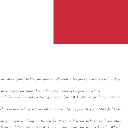
lat. Młodziutka byłam, nie powiem głupiutka, bo zawsze wiem, co robię. Żyję
ncie jeszcze nie zdawałam sobie z tego sprawy), a pewien Włoch.
źle, ale które dobre małżeństwo żyje w miodzie ? W każdym razie do tej pory nie
łochem — tata Włoch, mama Polka, a on urodził się pod Paryżem. Mieszkał 1 km
mężem rozmawialiśmy po francusku. Nasza miłość nie była epistolarna. Mąż
 bardzo dobrze po francusku), nie umiał pisać po francusku (do Włoch