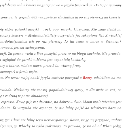
wysyłaliśmy sobie kasety magntefonowe w języku francuskim. Do tej pory mamy
one per te zespołu 883 - oczywiście słuchałam ją po raz pierwszy na kasecie.
bię różne gatunki muzyki – rock, pop, muzyka klasyczna. Kto mnie śledzi na
roczny koncert w Mediolanie(bilety oczywiście już zakupione !!!). Z włoskiej
bardo(usłyszałam ich po raz pierwszy 15 lat temu w barze w Vernazza),
tonacci, jestem zachwycona.
cji. Za pewno wielu z Was pomyśli, przez to na blogu kuchnia. Nie prawda.
am zaglądać do garnków. Mama jest wspaniałą kucharką.
racy w biurze, miałam nawet przez 5 lat własną firmę.
 manager) w firmie męża.
em. Na temat mojej nauki języka możecie poczytać u
Beaty
, udzieliłam na ten
powiada. Niektórzy nie znoszą popołudniowej sjesty, a dla mnie to coś, co
ię z rodziną w porze obiadowej.
 espresso. Kawę piję raz dziennie, no dobrze – dwie. Moim uzależnieniem jest
adania. To wszystko nie oznacza, że nie lubię pójść do włoskiego baru na
już żyć. Choć nie lubię tego stereotypowego słowa, mogę się przyznać, stałam
rdzeniem, że Włochy to tylko makarony. To prawda, że na obiad Włosi jedzą