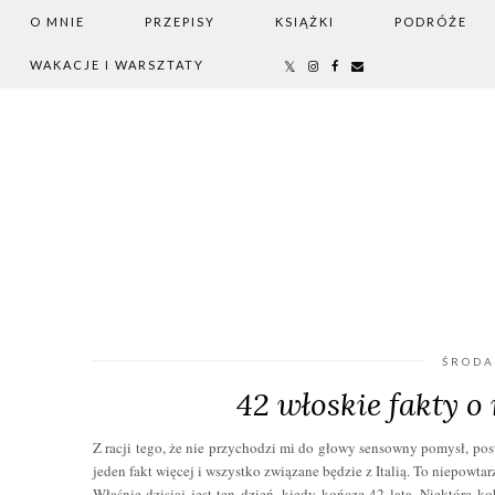
O MNIE
PRZEPISY
KSIĄŻKI
PODRÓŻE
WAKACJE I WARSZTATY
ŚRODA
42 włoskie fakty o
Z racji tego, że nie przychodzi mi do głowy sensowny pomysł, pos
jeden fakt więcej i wszystko związane będzie z Italią. To niepowta
Właśnie dzisiaj jest ten dzień, kiedy kończę 42 lata. Niektóre 