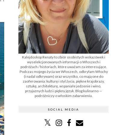
Kalejdoskop Renaty to zbiór osobistych wskazówek i
wyselekcjonowanych informacji o Włoszech i
podróżach / historiach, które uważam za interesujące.
Podczas mojego życia we Włoszech, odkryłam Włochy
(i nadal odkrywam) oraz wszystko, co mają one do
zaoferowania: kulturę i styl życia, piękne krajobrazy,
sztukę, architekturę, wspaniałe jedzenie i wino,
przyjaznych ludzi i piękny język. Blog kulinarno —
podróżniczy o włoskim zabarwieniu.
SOCIAL MEDIA