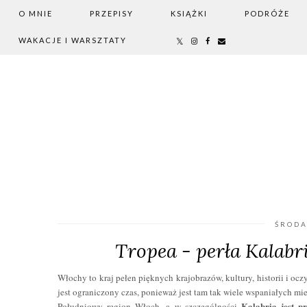
O MNIE
PRZEPISY
KSIĄŻKI
PODRÓŻE
WAKACJE I WARSZTATY
ŚRODA
Tropea - perła Kalabr
Włochy to kraj pełen pięknych krajobrazów, kultury, historii i 
jest ograniczony czas, ponieważ jest tam tak wiele wspaniałych mi
Kalabria jest p
Południowy region Włoch, a w szczególności