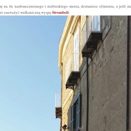
ę na tle nasłonecznionego i niebieskiego morza, dostaniesz olśnienia, a jeśli m
Stromboli
awet zauważyć wulkaniczną wyspę
.