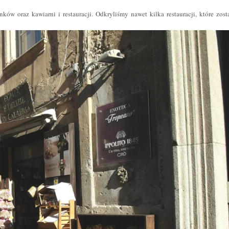
ów oraz kawiarni i restauracji. Odkryliśmy nawet kilka restauracji, które zost