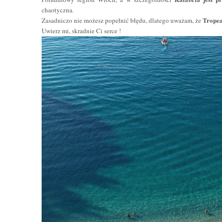
chaotyczna.
Tropea
Zasadniczo nie możesz popełnić błędu, dlatego uważam, że
Uwierz mi, skradnie Ci serce !