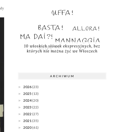
ały
10 włoskich słówek ekspresyjnych, bez
których nie można żyć we Włoszech
ARCHIWUM
2026
(23)
►
2025
(13)
►
2024
(20)
►
2023
(22)
►
2022
(27)
►
2021
(35)
►
2020
(61)
►