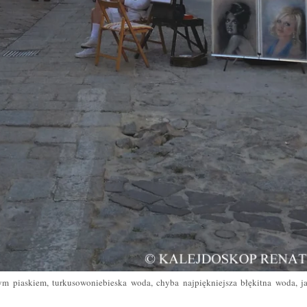
ym piaskiem, turkusowoniebieska woda, chyba najpiękniejsza błękitna woda, j