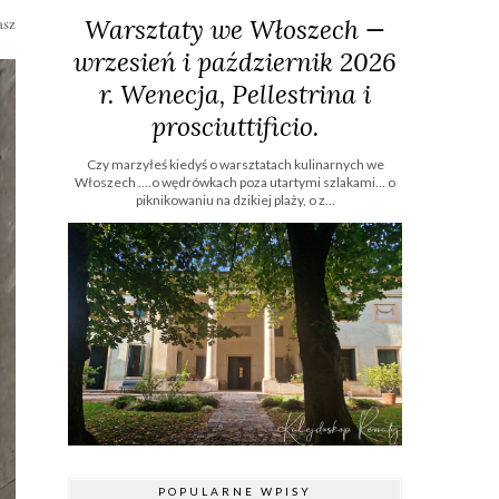
Warsztaty we Włoszech —
asz
wrzesień i październik 2026
r. Wenecja, Pellestrina i
prosciuttificio.
Czy marzyłeś kiedyś o warsztatach kulinarnych we
Włoszech ....o wędrówkach poza utartymi szlakami… o
piknikowaniu na dzikiej plaży, o z...
POPULARNE WPISY