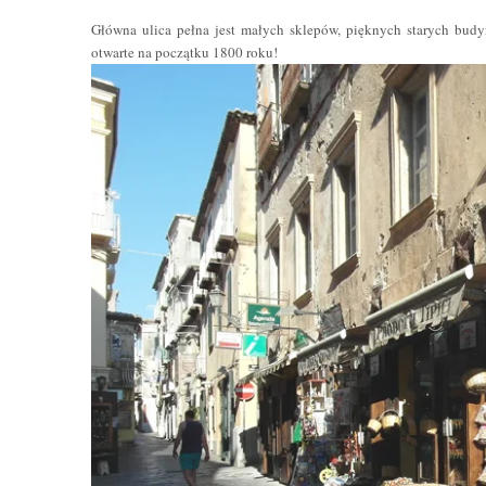
Główna ulica pełna jest małych sklepów, pięknych starych budynk
otwarte na początku 1800 roku!