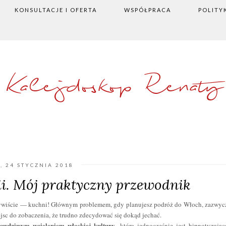
KONSULTACJE I OFERTA
WSPÓŁPRACA
POLITY
Kalejdoskop Renaty
, 24 STYCZNIA 2018
ii. Mój praktyczny przewodnik
oczywiście — kuchni! Głównym problemem, gdy planujesz podróż do Włoch, zazwyc
ejsc do zobaczenia, że trudno zdecydować się dokąd jechać.
rawdziwym wcieleniem włoskiej kultury
, która jednocześnie jest hipnotyzując