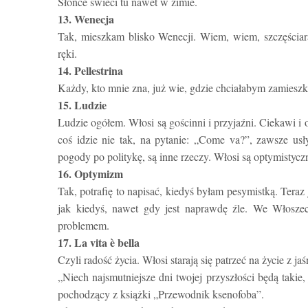
Słońce świeci tu nawet w zimie.
13. Wenecja
Tak, mieszkam blisko Wenecji. Wiem, wiem, szczęściar
ręki.
14. Pellestrina
Każdy, kto mnie zna, już wie, gdzie chciałabym zamieszk
15. Ludzie
Ludzie ogółem. Włosi są gościnni i przyjaźni. Ciekawi i 
coś idzie nie tak, na pytanie: „Come va?”, zawsze us
pogody po politykę, są inne rzeczy. Włosi są optymistycz
16. Optymizm
Tak, potrafię to napisać, kiedyś byłam pesymistką. Tera
jak kiedyś, nawet gdy jest naprawdę źle. We Włosze
problemem.
17. La vita è bella
Czyli radość życia. Włosi starają się patrzeć na życie z j
„Niech najsmutniejsze dni twojej przyszłości będą takie,
pochodzący z książki „Przewodnik ksenofoba”.