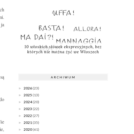
ych
mi.
 ja
10 włoskich słówek ekspresyjnych, bez
których nie można żyć we Włoszech
 są
ARCHIWUM
2026
(23)
►
2025
(13)
►
 do
2024
(20)
►
2023
(22)
►
2022
(27)
►
Nie
2021
(35)
►
ie,
2020
(61)
►