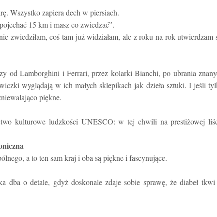
urę. Wszystko zapiera dech w piersiach.
 pojechać 15 km i masz co zwiedzać”.
nie zwiedziłam, coś tam już widziałam, ale z roku na rok utwierdzam 
zy od Lamborghini i Ferrari, przez kolarki Bianchi, po ubrania znan
zki wyglądają w ich małych sklepikach jak dzieła sztuki. I jeśli ty
zniewalająco piękne.
two kulturowe ludzkości UNESCO: w tej chwili na prestiżowej liśc
toniczna
ólnego, a to ten sam kraj i oba są piękne i fascynujące.
ka dba o detale, gdyż doskonale zdaje sobie sprawę, że diabeł tkw