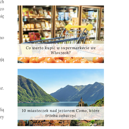
ych
 co
się
no
Co warto kupić w supermarkecie we
Włoszech?
ją
sz.
fią
10 miasteczek nad jeziorem Como, które
trzeba zobaczyć
óry