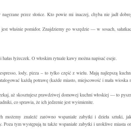
nagrzane przez słońce. Kto powie mi inaczej, chyba nie jadł dobr
est właśnie pomidor. Znajdziemy go wszędzie — w sosach, sałatkac
i hałas łyżeczek. O włoskim rytuale kawy można napisać eseje.
spresso, lody, pizza – to tylko część z wielu. Mają najlepszą kuchn
katalogować każdą potrawę (każde miasto, miejscowość i mała wioska
czekaj, aż skosztujesz prawdziwej domowej kuchni włoskiej — to pysz
adniki, co sprawia, że ich jedzenie jest wyśmienite.
h możemy znaleźć zarówno wspaniałe zabytki i dzieła sztuki, jak
y. Poza tym występują tu także wspaniałe zabytki i urokliwe miasta o