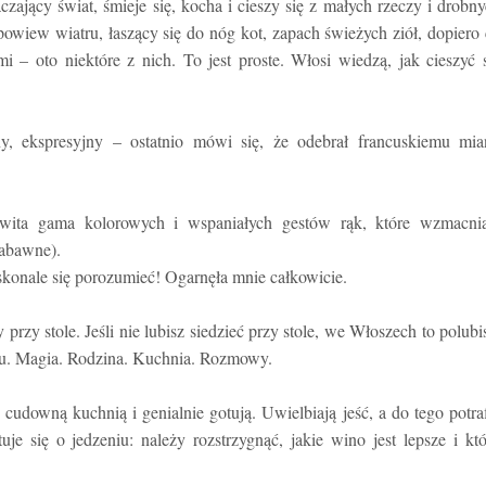
aczający świat, śmieje się, kocha i cieszy się z małych rzeczy i drobn
powiew wiatru, łaszący się do nóg kot, zapach świeżych ziół, dopiero
i – oto niektóre z nich. To jest proste. Włosi wiedzą, jak cieszyć 
ny, ekspresyjny – ostatnio mówi się, że odebrał francuskiemu mia
wita gama kolorowych i wspaniałych gestów rąk, które wzmacnia
zabawne).
konale się porozumieć! Ogarnęła mnie całkowicie.
rzy stole. Jeśli nie lubisz siedzieć przy stole, we Włoszech to polubi
łu. Magia. Rodzina. Kuchnia. Rozmowy.
cudowną kuchnią i genialnie gotują. Uwielbiają jeść, a do tego potra
e się o jedzeniu: należy rozstrzygnąć, jakie wino jest lepsze i kt