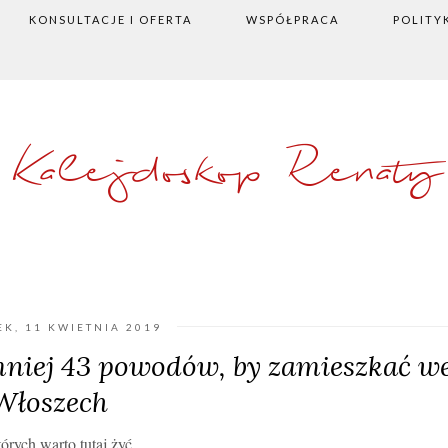
KONSULTACJE I OFERTA
WSPÓŁPRACA
POLITY
Kalejdoskop Renaty
K, 11 KWIETNIA 2019
mniej 43 powodów, by zamieszkać w
Włoszech
rych warto tutaj żyć.