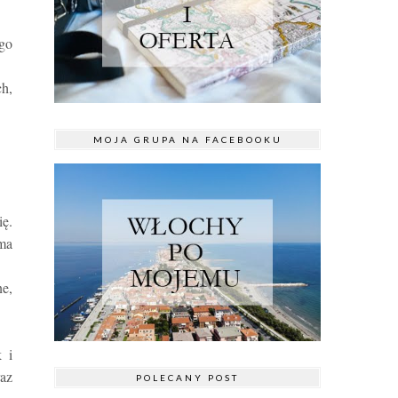
ego
h,
MOJA GRUPA NA FACEBOOKU
ię.
 ma
ne,
 i
raz
POLECANY POST