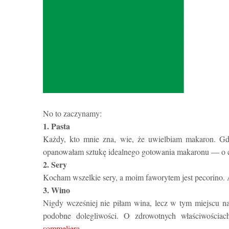
No to zaczynamy:
1. Pasta
Każdy, kto mnie zna, wie, że uwielbiam makaron. Gdy
opanowałam sztukę idealnego gotowania makaronu
—
o 
2. Sery
Kocham wszelkie sery, a moim faworytem jest pecorino. A
3. Wino
Nigdy wcześniej nie piłam wina, lecz w tym miejscu nau
podobne dolegliwości. O zdrowotnych właściwości
sommeliera
.