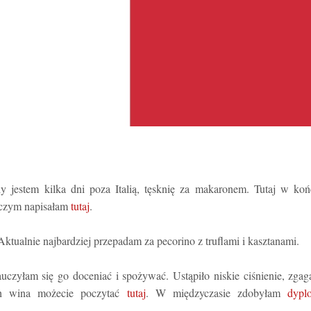
 jestem kilka dni poza Italią, tęsknię za makaronem. Tutaj w koń
czym napisałam
tutaj
.
ktualnie najbardziej przepadam za pecorino z truflami i kasztanami.
czyłam się go doceniać i spożywać. Ustąpiło niskie ciśnienie, zgag
ach wina możecie poczytać
tutaj
. W międzyczasie zdobyłam
dypl