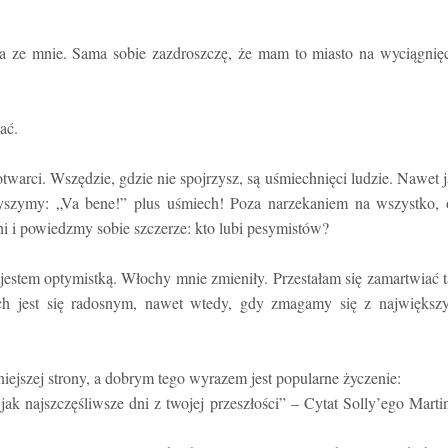
a ze mnie. Sama sobie zazdroszczę, że mam to miasto na wyciągnię
ać.
otwarci. Wszędzie, gdzie nie spojrzysz, są uśmiechnięci ludzie. Nawet 
łyszymy: „Va bene!” plus uśmiech! Poza narzekaniem na wszystko, 
ni i powiedzmy sobie szczerze: kto lubi pesymistów?
z jestem optymistką. Włochy mnie zmieniły. Przestałam się zamartwiać 
ch jest się radosnym, nawet wtedy, gdy zmagamy się z największ
aśniejszej strony, a dobrym tego wyrazem jest popularne życzenie:
 jak najszczęśliwsze dni z twojej przeszłości” – Cytat Solly’ego Marti