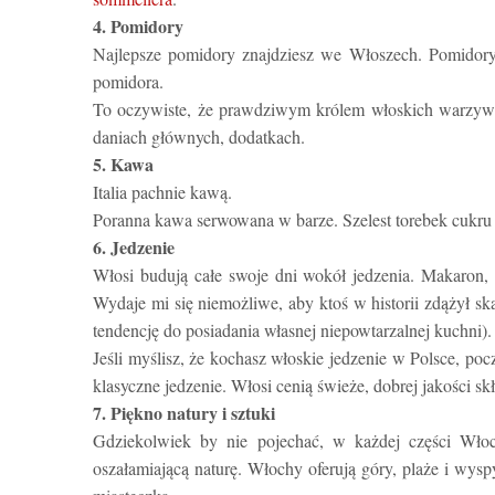
4. Pomidory
Najlepsze pomidory znajdziesz we Włoszech. Pomidory 
pomidora.
To oczywiste, że prawdziwym królem włoskich warzyw j
daniach głównych, dodatkach.
5. Kawa
Italia pachnie kawą.
Poranna kawa serwowana w barze. Szelest torebek cukru 
6. Jedzenie
Włosi budują całe swoje dni wokół jedzenia. Makaron, e
Wydaje mi się niemożliwe, aby ktoś w historii zdążył s
tendencję do posiadania własnej niepowtarzalnej kuchni).
Jeśli myślisz, że kochasz włoskie jedzenie w Polsce, po
klasyczne jedzenie. Włosi cenią świeże, dobrej jakości skł
7. Piękno natury i sztuki
Gdziekolwiek by nie pojechać, w każdej części Włoc
oszałamiającą naturę. Włochy oferują góry, plaże i wysp