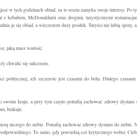
esz w tych godzinach obiad, za to reszta zamyka swoje interesy. Po t
mi z kebabem, McDonaldami oraz drogimi, turystycznymi restauracja
ia je się obiad, a wieczorem duży posiłek. Turyści nie lubią sjesty, a
ysz, jaką masz wartość.
ży chwalić się sukcesem.
i politycznej, ich szczerość jest czasami do bólu. Dlatego czasami
o swoim kraju, a przy tym często potrafią zachować zdrowy dystans
om, brakuje.
 biorą niczego do siebie. Potrafią zachować zdrowy dystans do siebie. 
nieodpowiedniego. To samo, gdy powiedzą coś krytycznego wobec Cieb