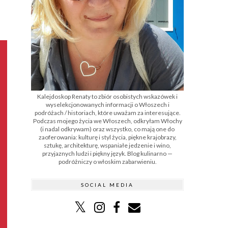
Kalejdoskop Renaty to zbiór osobistych wskazówek i
wyselekcjonowanych informacji o Włoszech i
podróżach / historiach, które uważam za interesujące.
Podczas mojego życia we Włoszech, odkryłam Włochy
(i nadal odkrywam) oraz wszystko, co mają one do
zaoferowania: kulturę i styl życia, piękne krajobrazy,
sztukę, architekturę, wspaniałe jedzenie i wino,
przyjaznych ludzi i piękny język. Blog kulinarno —
podróżniczy o włoskim zabarwieniu.
SOCIAL MEDIA