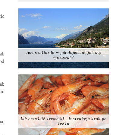
cie
Jezioro Garda — jak dojechać, jak się
jak
poruszać?
od
tak
ym
Jak oczyścić krewetki - instrukcja krok po
na,
kroku