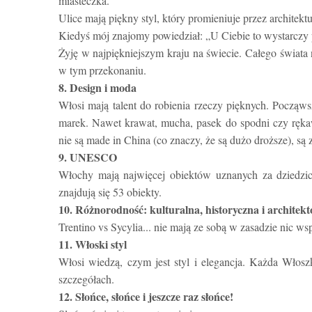
miasteczka.
Ulice mają piękny styl, który promieniuje przez architekt
Kiedyś mój znajomy powiedział: „U Ciebie to wystarczy
Żyję w najpiękniejszym kraju na świecie. Całego świata 
w tym przekonaniu.
8. Design i moda
Włosi mają talent do robienia rzeczy pięknych. Począws
marek. Nawet krawat, mucha, pasek do spodni czy rękawic
nie są made in China (co znaczy, że są dużo droższe), są 
9. UNESCO
Włochy mają najwięcej obiektów uznanych za dziedzic
znajdują się 53 obiekty.
10. Różnorodność: kulturalna, historyczna i architek
Trentino vs Sycylia... nie mają ze sobą w zasadzie nic wsp
11. Włoski styl
Włosi wiedzą, czym jest styl i elegancja. Każda Włosz
szczegółach.
12. Słońce, słońce i jeszcze raz słońce!