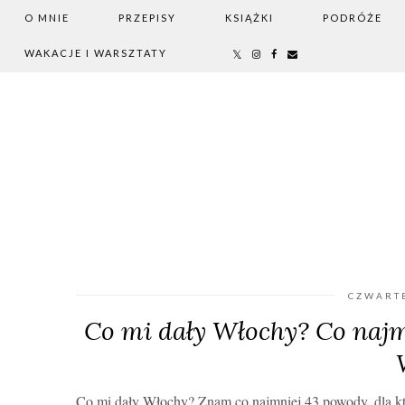
O MNIE
PRZEPISY
KSIĄŻKI
PODRÓŻE
WAKACJE I WARSZTATY
CZWARTE
Co mi dały Włochy? Co naj
Co mi dały Włochy? Znam co najmniej 43 powody, dla któ