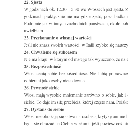
22. Sjesta
W godzinach ok. 12.30–15.30 we Włoszech jest sjesta. Zj
godzinach praktycznie nie ma gdzie zjeść, poza budka
Podobnie jak w innych zachodnich państwach, około połudn
uwielbiam.
23. Przekonanie o własnej wartości
Jeśli nie znasz swoich wartości, w Italii szybko się naucz
24. Chwalenie się sukcesem
Nie ma kraju, w którym od małego tak wyuczono, że nale
25. Bezpośredniość
Włosi cenią sobie bezpośredniość. Nie lubią poprawnośc
odbierani jako osoby nietaktowne.
26. Pewność siebie
Włosi mają wysokie mniemanie zarówno o sobie, jak i 
siebie. To daje im siłę przebicia, której często nam, Polak
27. Dystans do siebie
Włosi nie obrażają się łatwo na osobistą krytykę ani nie
będą się obrażać na Ciebie wiekami, jeśli powiesz coś 