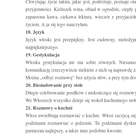
Chwytając życie takim, jakie jest, podróżuje, poznaje ot
przyjemności. Kieliszek wina, obiad w ogrodzie, ciepły 
zaparzona kawa, ciekawa lektura, wieczór z przyjaciółm
życiem. A ja się tego nauczyłam.
18. Język
Język włoski jest przepiękny. Jest cudowny, melodyj
najpiękniejszego.
19. Gestykulacja
Włoska gestykulacja nie ma sobie równych. Niesamo
komunikację (rzeczywiście niektóre z nich są naprawdę 
Można „odbyć rozmowę” bez użycia słów, a przy tym dos
20. Biesiadowanie przy stole
Długie celebrowanie posiłków i niekończące się rozmowy p
We Włoszech wszystko dzieje się wokół kuchennego sto
21. Rozmowy o kuchni
Włosi uwielbiają rozmawiać o kuchni. Włosi szczycą się 
godzinami rozmawiać o jedzeniu. Tu godzinami dyskutuj
parmezan najlepszy, a także inne podobne kwestie.