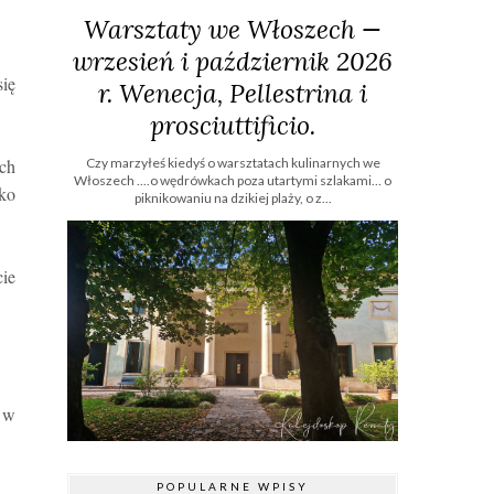
Warsztaty we Włoszech —
wrzesień i październik 2026
się
r. Wenecja, Pellestrina i
prosciuttificio.
Czy marzyłeś kiedyś o warsztatach kulinarnych we
ych
Włoszech ....o wędrówkach poza utartymi szlakami… o
lko
piknikowaniu na dzikiej plaży, o z...
ie
i w
POPULARNE WPISY