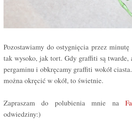
Pozostawiamy do ostygnięcia przez minutę l
tak wysoko, jak tort. Gdy graffiti s
ą
twarde, 
pergaminu i obkręcamy graffiti wokół ciasta
można okręcić w okół, to świetnie.
Zapraszam do polubienia
mnie na
F
odwiedziny:)