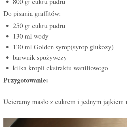
800 gr cukru pudru
Do pisania graffit
ó
w:
250 gr cukru pudru
130 ml wody
130 ml Golden syrop
(syrop glukozy)
barwnik spożywczy
kilka kropli ekstraktu waniliowego
Przygotowanie:
Ucieramy masło z cukrem i jednym jajkiem 