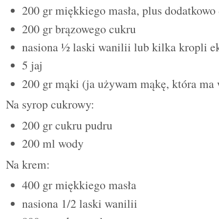
200 gr
miękkiego masła
, plus
dodatkowo
200 g
r
brązowego cukru
nasiona
½
laski wanilii
lub
kilka
kropli
e
5
jaj
200 g
r
mąki
(ja używam m
ą
k
ę
, która ma 
Na syrop cukrowy:
200 gr
cukru pudru
200 ml
wody
Na krem:
400 gr miękkiego masła
nasiona 1/2 laski wanilii