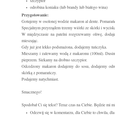
szczypior
odrobina koniaku (lub brandy lub białego wina)
Przygotowanie:
Gotujemy w osolonej wodzie makaron al dente. Pomarań
Specjalnym przyrządem trzemy wiórki ze skórki i wycis
W międzyczasie na patelni rozgrzewamy oliwę, dodaj
mieszając.
Gdy już jest lekko podsmażona, dodajemy tuńczyka.
Mieszamy i zalewamy wodą z makaronu (100ml). Dusimy
pieprzem. Siekamy na drobno szczypior.
Odcedzony makaron dodajemy do sosu, dodajemy odrob
skórką z pomarańczy.
Podajemy natychmiast.
Smacznego!
Spodobał Ci się tekst? Teraz czas na Ciebie. Będzie mi mi
Odezwij się w komentarzu, dla Ciebie to chwila, d