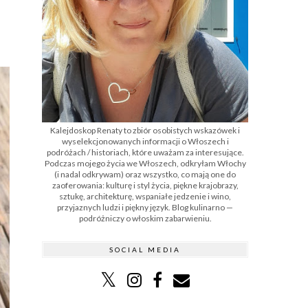
Kalejdoskop Renaty to zbiór osobistych wskazówek i
wyselekcjonowanych informacji o Włoszech i
podróżach / historiach, które uważam za interesujące.
Podczas mojego życia we Włoszech, odkryłam Włochy
(i nadal odkrywam) oraz wszystko, co mają one do
zaoferowania: kulturę i styl życia, piękne krajobrazy,
sztukę, architekturę, wspaniałe jedzenie i wino,
przyjaznych ludzi i piękny język. Blog kulinarno —
podróżniczy o włoskim zabarwieniu.
SOCIAL MEDIA