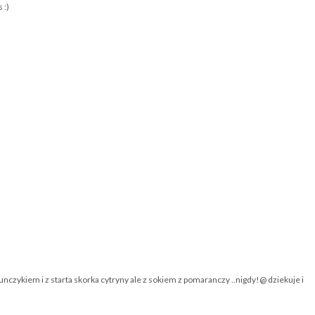
 :)
unczykiem i z starta skorka cytryny ale z sokiem z pomaranczy ..nigdy!@ dziekuje i