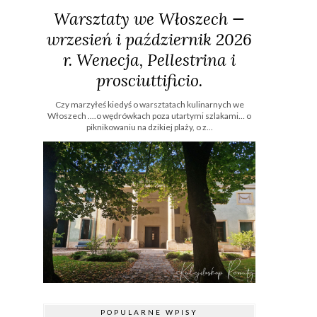
Warsztaty we Włoszech —
wrzesień i październik 2026
r. Wenecja, Pellestrina i
prosciuttificio.
Czy marzyłeś kiedyś o warsztatach kulinarnych we
Włoszech ....o wędrówkach poza utartymi szlakami… o
piknikowaniu na dzikiej plaży, o z...
POPULARNE WPISY