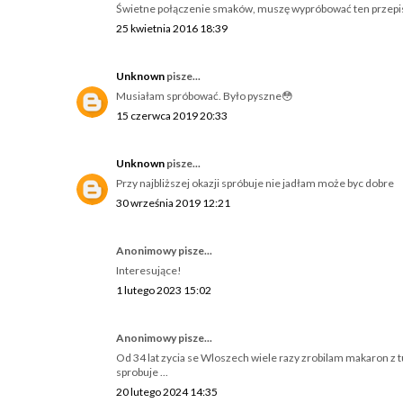
Świetne połączenie smaków, muszę wypróbować ten przepis
25 kwietnia 2016 18:39
Unknown
pisze...
Musiałam spróbować. Było pyszne😳
15 czerwca 2019 20:33
Unknown
pisze...
Przy najbliższej okazji spróbuje nie jadłam może byc dobre
30 września 2019 12:21
Anonimowy pisze...
Interesujące!
1 lutego 2023 15:02
Anonimowy pisze...
Od 34 lat zycia se Wloszech wiele razy zrobilam makaron z t
sprobuje ...
20 lutego 2024 14:35