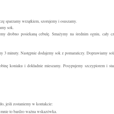
czę sparzamy wrzątkiem, szorujemy i osuszamy.
kamy sok.
emy drobno posiekaną cebulę. Smażymy na średnim ogniu, cały cz
 3 minuty. Następnie dodajemy sok z pomarańczy. Doprawiamy solą
inę koniaku i dokładnie mieszamy. Posypujemy szczypiorem i star
ło, jeśli zostaniemy w kontakcie:
la mnie to bardzo ważna wskazówka.