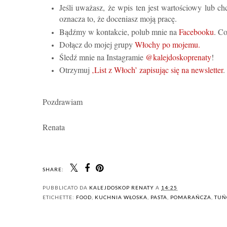
Jeśli uważasz, że wpis ten jest wartościowy lub ch
oznacza to, że doceniasz moją pracę.
Bądźmy w kontakcie, polub mnie na
Facebooku
. Co
Dołącz do mojej grupy
Włochy po mojemu.
Śledź mnie na Instagramie
@kalejdoskoprenaty
!
Otrzymuj
‚List z Włoch’ zapisując się na newsletter
.
Pozdrawiam
Renata
SHARE:
PUBBLICATO DA
KALEJDOSKOP RENATY
A
14:25
ETICHETTE:
FOOD
,
KUCHNIA WŁOSKA
,
PASTA
,
POMARAŃCZA
,
TUŃ