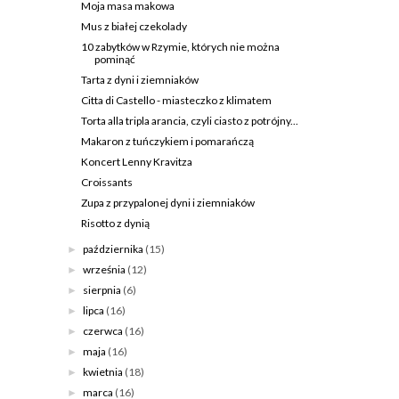
Moja masa makowa
Mus z białej czekolady
10 zabytków w Rzymie, których nie można
pominąć
Tarta z dyni i ziemniaków
Citta di Castello - miasteczko z klimatem
Torta alla tripla arancia, czyli ciasto z potrójny...
Makaron z tuńczykiem i pomarańczą
Koncert Lenny Kravitza
Croissants
Zupa z przypalonej dyni i ziemniaków
Risotto z dynią
października
(15)
►
września
(12)
►
sierpnia
(6)
►
lipca
(16)
►
czerwca
(16)
►
maja
(16)
►
kwietnia
(18)
►
marca
(16)
►