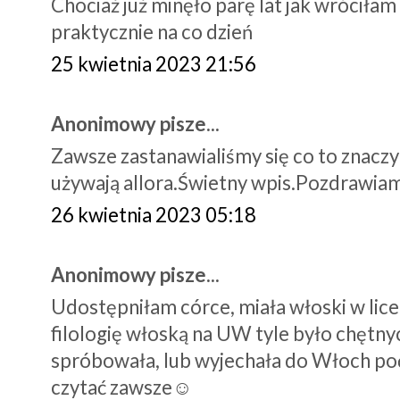
Chociaż już minęło parę lat jak wróciłam
praktycznie na co dzień
25 kwietnia 2023 21:56
Anonimowy pisze...
Zawsze zastanawialiśmy się co to znaczy
używają allora.Świetny wpis.Pozdrawia
26 kwietnia 2023 05:18
Anonimowy pisze...
Udostępniłam córce, miała włoski w liceu
filologię włoską na UW tyle było chętny
spróbowała, lub wyjechała do Włoch poć
czytać zawsze☺