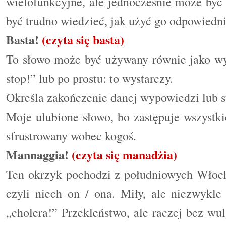
wielofunkcyjne, ale jednocześnie może być 
być trudno wiedzieć, jak użyć go odpowiedn
Basta!
(czyta się basta)
To słowo może być używany równie jako wy
stop!” lub po prostu: to wystarczy.
Określa zakończenie danej wypowiedzi lub 
Moje ulubione słowo, bo zastępuje wszystkie
sfrustrowany wobec kogoś.
Mannaggia!
(czyta się manadżia)
Ten okrzyk pochodzi z południowych Włoch
czyli niech on / ona. Miły, ale niezwykl
„cholera!” Przekleństwo, ale raczej bez w