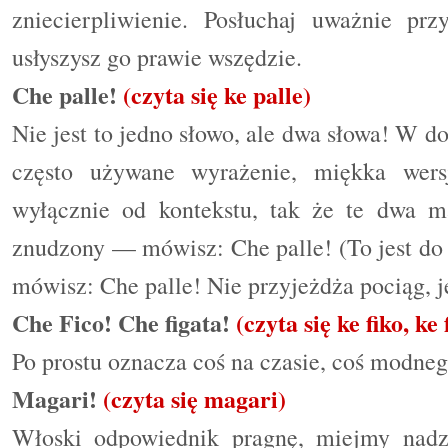
zniecierpliwienie. Posłuchaj uważnie p
usłyszysz go prawie wszędzie.
Che palle!
(czyta się ke palle)
Nie jest to jedno słowo, ale dwa słowa! W d
często używane wyrażenie, miękka wer
wyłącznie od kontekstu, tak że te dwa m
znudzony — mówisz: Che palle! (To jest do
mówisz: Che palle! Nie przyjeżdża pociąg, 
Che Fico! Che figata!
(czyta się ke fiko, ke 
Po prostu oznacza coś na czasie, coś modne
Magari!
(czyta się magari)
Włoski odpowiednik pragnę, miejmy nadz