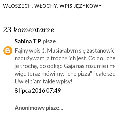
WŁOSZECH
,
WŁOCHY
,
WPIS JĘZYKOWY
23 komentarze
Sabina T.P.
pisze...
Fajny wpis :). Musiałabym się zastanowi
nadużywam, a trochę ich jest. Co do "ch
je trochę, bo odkąd Gaja nas rozumie i 
więc teraz mówimy: "che pizza" i całe szc
Uwielbiam takie wpisy!
8 lipca 2016 07:49
Anonimowy pisze...