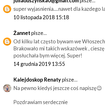
juliaduszynska0@gmail.com
pisze...
super wyjasnienia....nawet dla kazdego l
10 listopada 2018 15:18
Żannet
pisze...
Od kilku lat często bywam we Włoszech ,
Brakowało mi takich wskazówek , cieszę s
posłuchała bym więcej. Super!
14 grudnia 2019 13:55
Kalejdoskop Renaty
pisze...
Na pewno kiedyś jeszcze coś napiszę😉
Pozdrawiam serdecznie