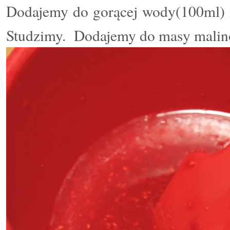
Dodajemy do gorącej wody(100ml) i
Studzimy.
Dodajemy do masy malin