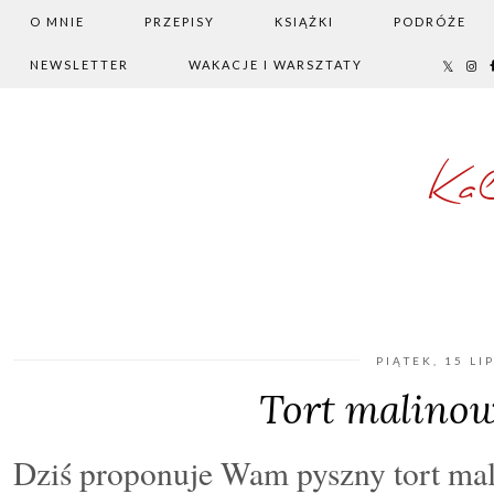
O MNIE
PRZEPISY
KSIĄŻKI
PODRÓŻE
NEWSLETTER
WAKACJE I WARSZTATY
Ka
PIĄTEK, 15 LI
Tort malinow
Dziś proponuje Wam pyszny tort mali