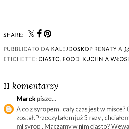
SHARE:
PUBBLICATO DA
KALEJDOSKOP RENATY
A
1
ETICHETTE:
CIASTO
,
FOOD
,
KUCHNIA WŁOS
11 komentarzy
Marek
pisze...
A co z syropem , cały czas jest w misce? 
został.Przeczytałem już 3 razy , chciałem 
mi syrop . Maczamy w nim ciasto? Wewa