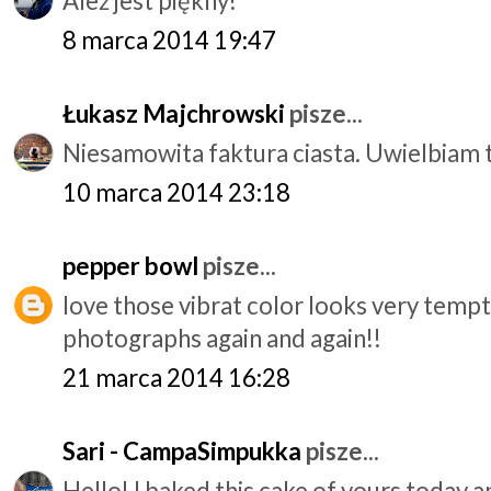
Ależ jest piękny!
8 marca 2014 19:47
Łukasz Majchrowski
pisze...
Niesamowita faktura ciasta. Uwielbiam t
10 marca 2014 23:18
pepper bowl
pisze...
love those vibrat color looks very tempt
photographs again and again!!
21 marca 2014 16:28
Sari - CampaSimpukka
pisze...
Hello! I baked this cake of yours today a