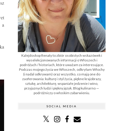
esz
wet
 a
lka
Kalejdoskop Renaty to zbiór osobistych wskazówek i
wyselekcjonowanych informacji o Włoszech i
podróżach / historiach, które uważam za interesujące.
Podczas mojego życia we Włoszech, odkryłam Włochy
(i nadal odkrywam) oraz wszystko, co mają one do
zaoferowania: kulturę i styl życia, piękne krajobrazy,
sztukę, architekturę, wspaniałe jedzenie i wino,
przyjaznych ludzi i piękny język. Blog kulinarno —
podróżniczy o włoskim zabarwieniu.
SOCIAL MEDIA