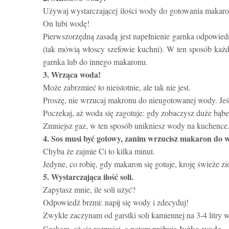
Używaj wystarczającej ilości wody do gotowania makaron
On lubi wodę!
Pierwszorzędną zasadą jest napełnienie garnka odpowied
(tak mówią włoscy szefowie kuchni). W ten sposób każdy
garnka lub do innego makaronu.
3. Wrząca woda!
Może zabrzmieć to nieistotnie, ale tak nie jest.
Proszę, nie wrzucaj makronu do nieugotowanej wody. Jeśl
Poczekaj, aż woda się zagotuje: gdy zobaczysz duże bąb
Zmniejsz gaz, w ten sposób unikniesz wody na kuchence
4. Sos musi być gotowy, zanim wrzucisz makaron do 
Chyba że zajmie Ci to kilka minut.
Jedyne, co robię, gdy makaron się gotuje, kroję świeże zioł
5. Wystarczająca ilość soli.
Zapytasz mnie, ile soli użyć?
Odpowiedź brzmi: napij się wody i zdecyduj!
Zwykle zaczynam od garstki soli kamiennej na 3-4 litry 
łyżką wodę
Czekam, aż się rozpuści, a potem próbuję
.