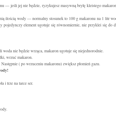
u — jeśli jej nie będzie, ryzykujesz masywną bryłę kleistego makaro
nią ilością wody — normalny stosunek to 100 g makaronu na 1 litr w
 pojedynczy element ugotuje się równomiernie, nie przyklei się do 
i woda nie będzie wrząca, makaron ugotuje się niejednorodnie.
elki, wrzuć makaron.
. Następnie ( po wrzuceniu makaronu) zwiększ płomień gazu.
wody!
a i trze na tarce ser.
wody.