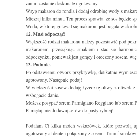
zanim zostanie doskonale ugotowany.
Wsyp makaron do rondla i dodaj odrobinę wody z makar
Mieszaj kilka minut. Ten proces sprawia, że sos będzie
Woda, w której gotował się makaron, jest bogata w skrobi
12. Musi odpocząć!
Większość rodzai makaronu należy pozostawić pod pokry
makaronem, przesiąknąć smakiem i stać się harmonic
odpoczynku, ponieważ jest gorący i otoczony sosem, wię
13. Podanie.
Po odstawieniu otwórz przykrywkę, delikatnie wymieszaj,
ugotowany. Następnie podaj!
W większości sosów dodaję łyżeczkę oliwy z oliwek z p
wzbogacić danie.
Możesz posypać serem Parmigiano Reggiano lub serem Pe
Pamiętaj, nie dodawaj serów do pasty rybnej!
Podałam Ci kilka moich wskazówek, które pozwolą ug
ugotowany al dente i połączony z sosem. Triumf smaków