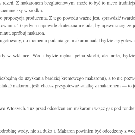
y rdzeń. Z makaronem bezglutenowym, może to być to nieco trudniej
e ciemniejszy w środku.
o propozycja producenta. Z tego powodu ważne jest, sprawdzić tward
owaniu. To jedyna naprawdę skuteczna metoda, by upewnić się, że j
inut, spróbuj makaron.
 ugotowany, do momentu podania go, makaron nadal będzie się gotował
y w szklance. Woda będzie mętna, pełna skrobi, ale może, będzie
iezbędną do uzyskania bardziej kremowego makaronu), a to nie pozw
łukać makaron, jeśli chcesz przygotować sałatkę z makaronem — to j
i we Włoszech. Tuż przed odcedzeniem makaronu włącz gaz pod rondl
 odrobinę wody, nie za dużo!). Makaron powinien być odcedzony z wo