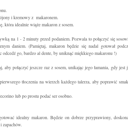
onu.
 spójony i kremowy z makaronem.
ę, która idealnie wiąże makaron z sosem.
wką na 1 - 2 minuty przed podaniem. Pozwala to połączyć się sosow
znym daniem. (Pamiętaj, makaron będzie się nadal gotował podcz
c odcedź go, bardzo al dente, by uniknąć miękkiego makaronu !)
 aby połączyć jeszcze raz z sosem, unikając jego łamania, gdy jest 
ierwszego tłoczenia na wierzch każdego talerza, aby poprawić smak
corino lub po prostu podać ser osobno.
otować idealny makaron. Będzie on dobrze przyprawiony, doskona
 i zapachów.