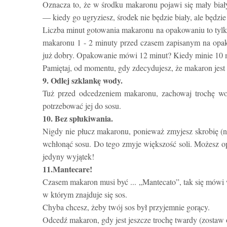
Oznacza to, że w środku makaronu pojawi się mały biał
— kiedy go ugryziesz, środek nie będzie biały, ale będzi
Liczba minut gotowania makaronu na opakowaniu to tylk
makaronu 1 - 2 minuty przed czasem zapisanym na opak
już dobry. Opakowanie mówi 12 minut? Kiedy minie 10 m
Pamiętaj, od momentu, gdy zdecydujesz, że makaron jest
9. Odlej szklankę wody.
Tuż przed odcedzeniem makaronu, zachowaj trochę wod
potrzebować jej do sosu.
10. Bez spłukiwania.
Nigdy nie płucz makaronu, ponieważ zmyjesz skrobię (n
wchłonąć sosu. Do tego zmyje większość soli. Możesz op
jedyny wyjątek!
11.Mantecare!
Czasem makaron musi być ... „Mantecato”, tak się mów
w którym znajduje się sos.
Chyba chcesz, żeby twój sos był przyjemnie gorący.
Odcedź makaron, gdy jest jeszcze trochę twardy (zostaw