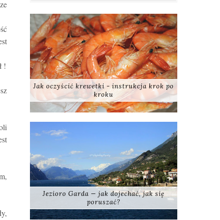
sze
ość
est
 !
Jak oczyścić krewetki - instrukcja krok po
sz
kroku
oli
est
em,
Jezioro Garda — jak dojechać, jak się
poruszać?
dy,