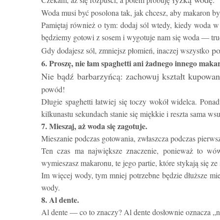
Woda musi być posolona tak, jak chcesz, aby makaron był
Pamiętaj również o tym: dodaj sól wtedy, kiedy woda w
będziemy gotowi z sosem i wygotuje nam się woda — trudn
po
Gdy dodajesz sól, zmniejsz płomień, inaczej wszystko
6. Proszę, nie łam spaghetti ani żadnego innego maka
Nie bądź barbarzyńcą: zachowuj kształt kupowan
powód!
Długie spaghetti łatwiej się toczy wokół widelca. Pon
kilkunastu sekundach stanie się miękkie i reszta sama wsu
7. Mieszaj, aż woda się zagotuje.
Mieszanie podczas gotowania, zwłaszcza podczas pierwsz
Ten czas ma największe znaczenie, ponieważ to wówcz
wymieszasz makaronu, te jego partie, które stykają się ze
Im więcej wody, tym mniej potrzebne będzie dłuższe mi
wody.
8. Al dente.
Al dente — co to znaczy? Al dente dosłownie oznacza „na