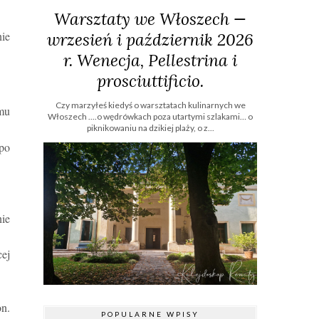
Warsztaty we Włoszech —
nie
wrzesień i październik 2026
r. Wenecja, Pellestrina i
prosciuttificio.
Czy marzyłeś kiedyś o warsztatach kulinarnych we
emu
Włoszech ....o wędrówkach poza utartymi szlakami… o
piknikowaniu na dzikiej plaży, o z...
 po
ie
cej
on.
POPULARNE WPISY