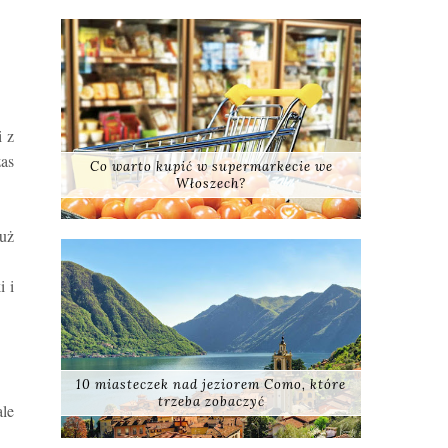
i z
as
Co warto kupić w supermarkecie we
Włoszech?
już
i i
10 miasteczek nad jeziorem Como, które
trzeba zobaczyć
le