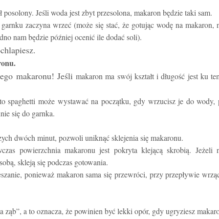
 posolony. Jeśli woda jest zbyt przesolona, makaron będzie taki sam.
 garnku zaczyna wrzeć (może się stać, że gotując wodę na makaron, 
o nam będzie później ocenić ile dodać soli).
chlapiesz
.
ronu.
ego makaronu! Jeśli
makaron ma swój kształt i długość jest ku t
adto spaghetti może wystawać na początku, gdy wrzucisz je do wody,
nie się do garnka.
ych dwóch minut, pozwoli uniknąć sklejenia się makaronu.
as powierzchnia makaronu jest pokryta klejącą skrobią. Jeżeli n
 sobą, skleją się podczas gotowania.
eszanie, ponieważ makaron sama się przewróci, przy przepływie wrzą
 ząb”, a to oznacza, że powinien być lekki opór, gdy ugryziesz makar