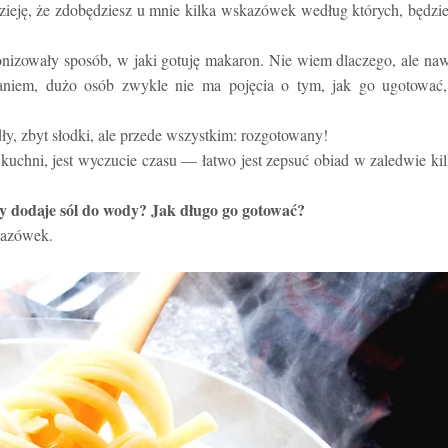
dzieję, że zdobędziesz u mnie kilka wskazówek według których, będzi
jonizowały sposób, w jaki gotuję makaron. Nie wiem dlaczego, ale na
daniem, dużo osób zwykle nie ma pojęcia o tym, jak go ugotować,
dły, zbyt słodki, ale przede wszystkim: rozgotowany!
kuchni, jest wyczucie czasu — łatwo jest zepsuć obiad w zaledwie ki
 dodaje sól do wody? Jak długo go gotować?
kazówek.