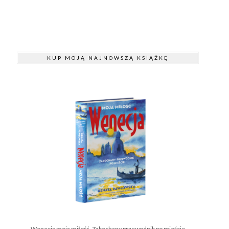
KUP MOJĄ NAJNOWSZĄ KSIĄŻKĘ
Wenecja moja miłość. Zakochany przewodnik po mieście