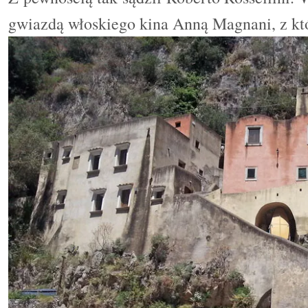
gwiazdą włoskiego kina Anną Magnani, z kt