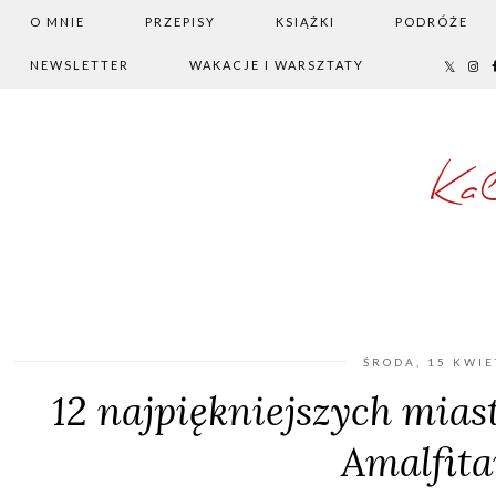
O MNIE
PRZEPISY
KSIĄŻKI
PODRÓŻE
NEWSLETTER
WAKACJE I WARSZTATY
Ka
ŚRODA, 15 KWIE
12 najpiękniejszych mia
Amalfit