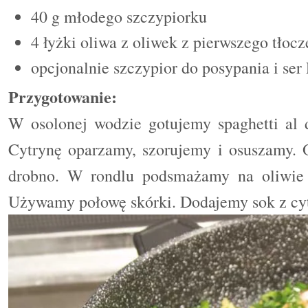
40 g młodego szczypiorku
4 łyżki oliwa z oliwek z pierwszego tłocz
opcjonalnie szczypior do posypania i se
Przygotowanie:
W osolonej wodzie gotujemy spaghetti al 
Cytrynę oparzamy, szorujemy i osuszamy. 
drobno. W rondlu podsmażamy na oliwie s
Używamy połowę skórki. Dodajemy sok z cy