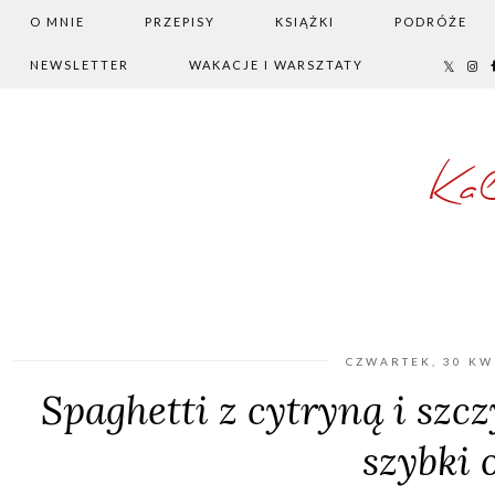
O MNIE
PRZEPISY
KSIĄŻKI
PODRÓŻE
NEWSLETTER
WAKACJE I WARSZTATY
Ka
CZWARTEK, 30 KW
Spaghetti z cytryną i sz
szybki 