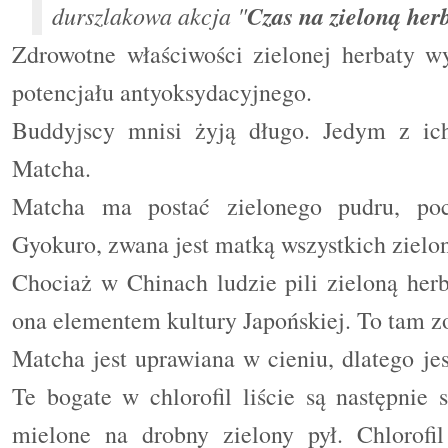
durszlakowa akcja "
Czas na zieloną her
Zdrowotne właściwości zielonej herbaty wy
potencjału antyoksydacyjnego.
Buddyjscy mnisi żyją długo. Jedym z ich 
Matcha.
Matcha ma postać zielonego pudru, po
Gyokuro, zwana jest matką wszystkich zielon
Chociaż
w Chinach
ludzie pili zieloną her
ona elementem kultury Japońskiej. To tam z
Matcha jest uprawiana w cieniu, dlatego jes
Te bogate w chlorofil liście są następnie 
mielone na drobny zielony pył.
Chlorofil