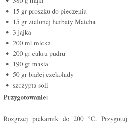
380 g mąki
15 gr proszku do pieczenia
15 gr zielonej herbaty Matcha
3 jajka
200 ml mleka
200 gr cukru pudru
190
gr mas
ł
a
50 gr białej czekolady
szczypta soli
Przygotowanie:
Rozgrzej piekarnik do 200 °C. Przygotu