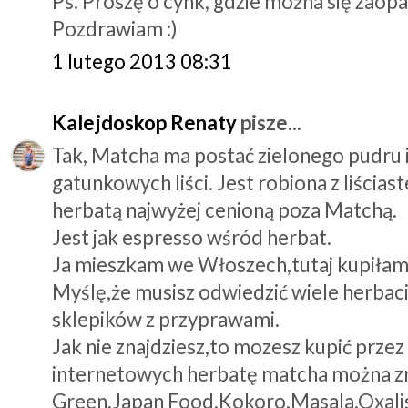
Ps. Proszę o cynk, gdzie można się zaopat
Pozdrawiam :)
1 lutego 2013 08:31
Kalejdoskop Renaty
pisze...
Tak, Matcha ma postać zielonego pudru 
gatunkowych liści. Jest robiona z liścia
herbatą najwyżej cenioną poza Matchą.
Jest jak espresso wśród herbat.
Ja mieszkam we Włoszech,tutaj kupiłam 
Myślę,że musisz odwiedzić wiele herbaci
sklepików z przyprawami.
Jak nie znajdziesz,to mozesz kupić prze
internetowych herbatę matcha można zn
Green,Japan Food,Kokoro,Masala,Oxalis,