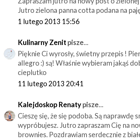
Zapraszam jutro na nowy post o zielonej
Jutro zielona panna cotta podana na paję
1 lutego 2013 15:56
Kulinarny Zenit
pisze...
Pięknie Ci wyrosły, świetny przepis ! Pi
allegro :) są! Właśnie wybieram jakąś do
cieplutko
11 lutego 2013 20:41
Kalejdoskop Renaty
pisze...
Cieszę się, że się podoba. Są naprawdę 
wypróbujesz. Jutro zapraszam Cię na now
brownies. Pozdrawiam serdecznie z białej I