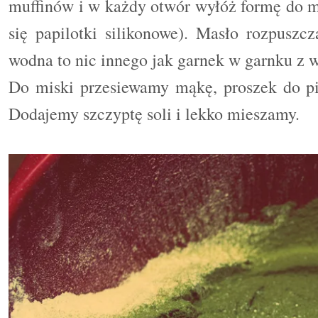
muffinów i w każdy otwór wyłóż formę do mu
się papilotki silikonowe). Masło rozpuszc
wodna to nic innego jak garnek w garnku z 
Do miski przesiewamy mąkę, proszek do pie
Dodajemy szczyptę soli i lekko mieszamy.