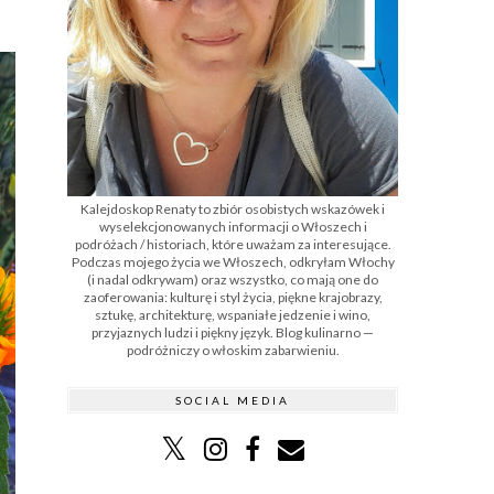
Kalejdoskop Renaty to zbiór osobistych wskazówek i
wyselekcjonowanych informacji o Włoszech i
podróżach / historiach, które uważam za interesujące.
Podczas mojego życia we Włoszech, odkryłam Włochy
(i nadal odkrywam) oraz wszystko, co mają one do
zaoferowania: kulturę i styl życia, piękne krajobrazy,
sztukę, architekturę, wspaniałe jedzenie i wino,
przyjaznych ludzi i piękny język. Blog kulinarno —
podróżniczy o włoskim zabarwieniu.
SOCIAL MEDIA