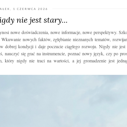
AŁEK, 1 CZERWCA 2026
gdy nie jest stary...
rzynosi nowe doświadczenia, nowe informacje, nowe perspektywy. Szk
ku. Wkuwanie nowych faktów, zgłębianie nieznanych tematów, rozwija
w dobrej kondycji i daje poczucie ciągłego rozwoju. Nigdy nie jest
eś, nauczyć się grać na instrumencie, poznać nowy język, czy po pro
, który nigdy nie traci na wartości, a jej gromadzenie jest jedn