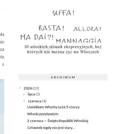
oła
nie
10 włoskich słówek ekspresyjnych, bez
 za
których nie można żyć we Włoszech
stu
ą z
ARCHIWUM
2026
(23)
▼
lipca
(3)
►
czerwca
(4)
▼
Uwielbiam Włochy za te 5 rzeczy
Włoski pozytywizm
2 czerwca — Święto Republiki Włoskiej
Człowiek nigdy nie jest stary...