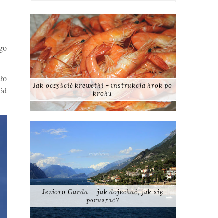
go
ło
Jak oczyścić krewetki - instrukcja krok po
ród
kroku
Jezioro Garda — jak dojechać, jak się
poruszać?