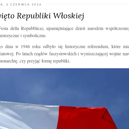
K, 2 CZERWCA 2026
ięto Republiki Włoskiej
sta della Repubblica), upamiętniające dzień narodzin współczesne
istoryczne i symboliczne.
o dnia w 1946 roku odbyło się historyczne referendum, które mia
iatowej. Po latach rządów faszystowskich i wyniszczającej wojnie na
narchię, czy przyjąć formę republiki.