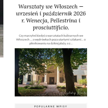
Warsztaty we Włoszech —
wrzesień i październik 2026
r. Wenecja, Pellestrina i
prosciuttificio.
Czy marzyłeś kiedyś o warsztatach kulinarnych we
Włoszech ....o wędrówkach poza utartymi szlakami… o
piknikowaniu na dzikiej plaży, o z...
POPULARNE WPISY