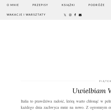
O MNIE
PRZEPISY
KSIĄŻKI
PODRÓŻE
WAKACJE I WARSZTATY
PIĄTE
Uwielbiam W
Italia to prawdziwa radość, którą warto chłonąć w pe
każdego dnia zachwyca mnie na nowo. Z ogromnym ent