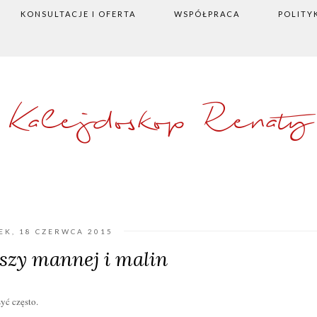
KONSULTACJE I OFERTA
WSPÓŁPRACA
POLITY
Kalejdoskop Renaty
EK, 18 CZERWCA 2015
aszy mannej i malin
yć często.