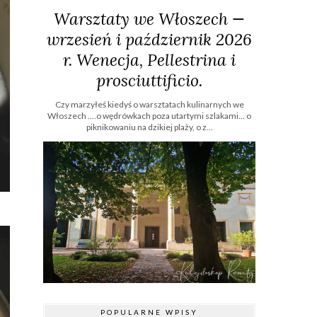
Warsztaty we Włoszech —
wrzesień i październik 2026
r. Wenecja, Pellestrina i
prosciuttificio.
Czy marzyłeś kiedyś o warsztatach kulinarnych we
Włoszech ....o wędrówkach poza utartymi szlakami… o
piknikowaniu na dzikiej plaży, o z...
POPULARNE WPISY