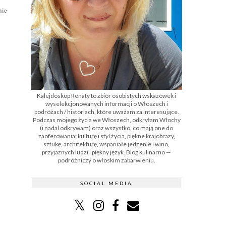
nie
Kalejdoskop Renaty to zbiór osobistych wskazówek i
wyselekcjonowanych informacji o Włoszech i
podróżach / historiach, które uważam za interesujące.
Podczas mojego życia we Włoszech, odkryłam Włochy
(i nadal odkrywam) oraz wszystko, co mają one do
zaoferowania: kulturę i styl życia, piękne krajobrazy,
sztukę, architekturę, wspaniałe jedzenie i wino,
przyjaznych ludzi i piękny język. Blog kulinarno —
podróżniczy o włoskim zabarwieniu.
SOCIAL MEDIA