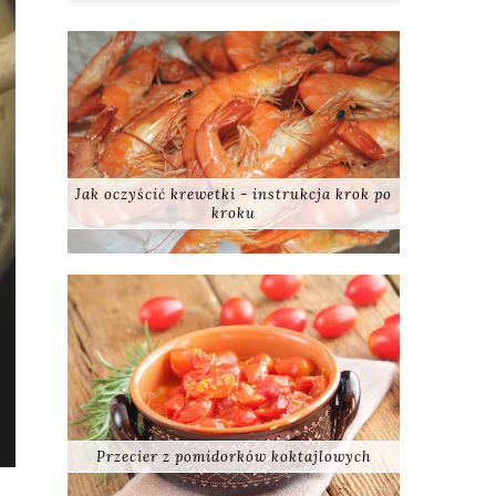
Jak oczyścić krewetki - instrukcja krok po
kroku
Przecier z pomidorków koktajlowych