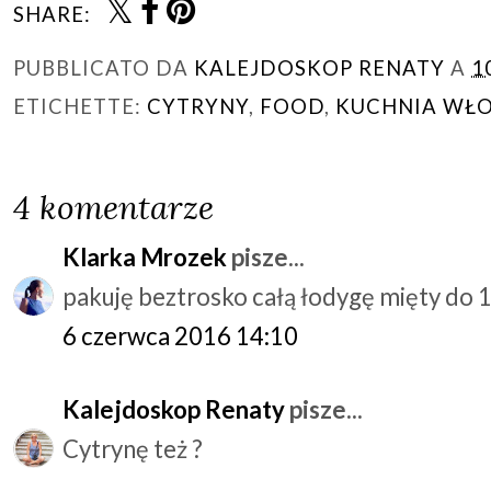
SHARE:
PUBBLICATO DA
KALEJDOSKOP RENATY
A
1
ETICHETTE:
CYTRYNY
,
FOOD
,
KUCHNIA WŁ
4 komentarze
Klarka Mrozek
pisze...
pakuję beztrosko całą łodygę mięty do 1
6 czerwca 2016 14:10
Kalejdoskop Renaty
pisze...
Cytrynę też ?