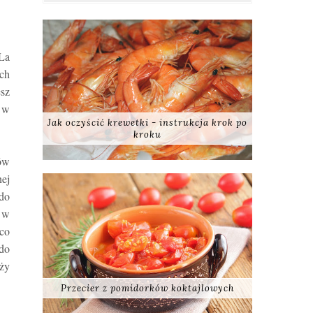
La
ach
esz
, w
Jak oczyścić krewetki - instrukcja krok po
kroku
rów
nej
do
e w
co
 do
aży
Przecier z pomidorków koktajlowych