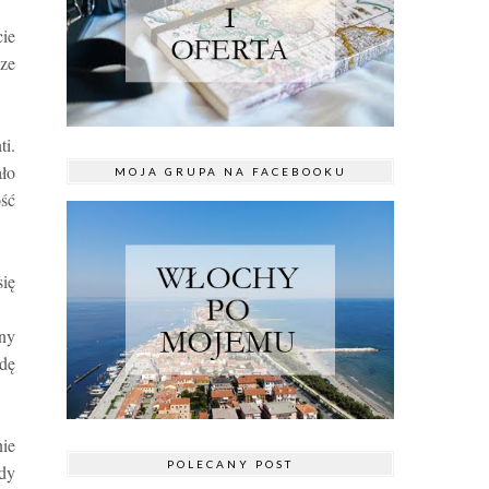
cie
sze
ti.
ało
MOJA GRUPA NA FACEBOOKU
ść
się
ony
dę
nie
POLECANY POST
ody