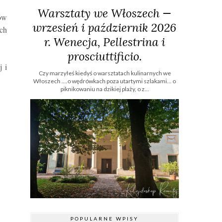
Warsztaty we Włoszech —
dów
wrzesień i październik 2026
ych
r. Wenecja, Pellestrina i
prosciuttificio.
j i
Czy marzyłeś kiedyś o warsztatach kulinarnych we
Włoszech ....o wędrówkach poza utartymi szlakami… o
piknikowaniu na dzikiej plaży, o z...
POPULARNE WPISY