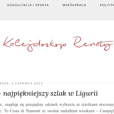
KONSULTACJE I OFERTA
WSPÓŁPRACA
POLITY
Kalejdoskop Renaty
AŁEK, 5 CZERWCA 2023
 najpiękniejszy szlak w Ligurii
e, znajduje się przepiękny odcinek wybrzeża ze ścieżkami otoczon
. To Costa di Tramonti ze swoimi maleńkimi wioskami – Campigli