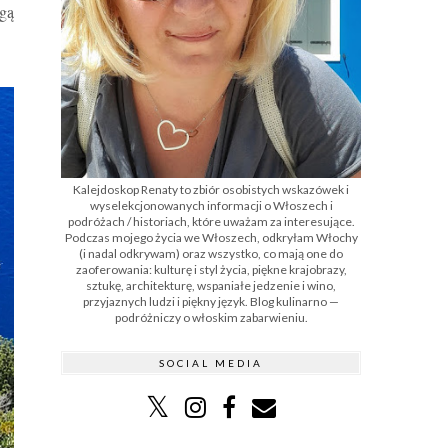
ogą
Kalejdoskop Renaty to zbiór osobistych wskazówek i
wyselekcjonowanych informacji o Włoszech i
podróżach / historiach, które uważam za interesujące.
Podczas mojego życia we Włoszech, odkryłam Włochy
(i nadal odkrywam) oraz wszystko, co mają one do
zaoferowania: kulturę i styl życia, piękne krajobrazy,
sztukę, architekturę, wspaniałe jedzenie i wino,
przyjaznych ludzi i piękny język. Blog kulinarno —
podróżniczy o włoskim zabarwieniu.
SOCIAL MEDIA