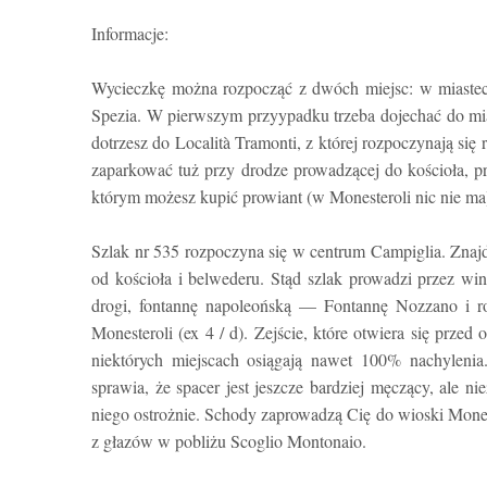
Informacje:
Wycieczkę można rozpocząć z dwóch miejsc: w miastecz
Spezia. W pierwszym przyypadku trzeba dojechać do mia
dotrzesz do Località Tramonti, z której rozpoczynają się
zaparkować tuż przy drodze prowadzącej do kościoła, pr
którym możesz kupić prowiant (w Monesteroli nic nie ma
Szlak nr 535 rozpoczyna się w centrum Campiglia. Znaj
od kościoła i belwederu. Stąd szlak prowadzi przez win
drogi, fontannę napoleońską — Fontannę Nozzano i roz
Monesteroli (ex 4 / d). Zejście, które otwiera się prze
niektórych miejscach osiągają nawet 100% nachylenia
sprawia, że spacer jest jeszcze bardziej męczący, ale n
niego ostrożnie. Schody zaprowadzą Cię do wioski Monest
z głazów w pobliżu Scoglio Montonaio.