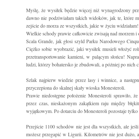
Myślę, że wysiłek będzie więcej niż wynagrodzony prz
dawno nie podziwiałam takich widoków, jak te, które m
zejście do morza ze wszystkich, jakie w życiu widziałam!
Wielkie schody prawie całkowicie zwisają nad morzem i 
Scala Grande, jak głosi szyld Parku Narodowego Cinqu
Ciężko sobie wyobrazić, jaki wysiłek musieli włożyć ro
przetransportowanie kamieni, w palącym słońcu! Napr
ludzi, którzy bohatersko je zbudowali, a później po nich c
Szlak najpierw wiedzie przez lasy i winnice, a następ
przyczepiona do skalnej skały wioska Monesteroli.
Prawie niedostępne położenie Monesteroli sprawiło, że
przez czas, nieskażonym zakątkiem raju między błęki
wyjątkowym. Po dotarciu do Monesteroli pozostaje tylko ci
Przejście 1100 schodów nie jest dla wszystkich, ale jeśl
możesz przegapić w Ligurii. Kilometrów nie jest dużo, 