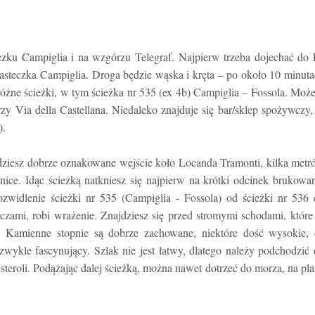
ku Campiglia i na wzgórzu Telegraf. Najpierw trzeba dojechać do 
steczka Campiglia. Droga będzie wąska i kręta – po około 10 minut
 różne ścieżki, w tym ścieżka nr 535 (ex 4b) Campiglia – Fossola. Moż
zy Via della Castellana. Niedaleko znajduje się bar/sklep spożywczy
).
dziesz dobrze oznakowane wejście koło Locanda Tramonti, kilka met
nice. Idąc ścieżką natkniesz się najpierw na krótki odcinek brukowa
widlenie ścieżki nr 535 (Campiglia - Fossola) od ścieżki nr 536 
d oczami, robi wrażenie. Znajdziesz się przed stromymi schodami, któr
. Kamienne stopnie są dobrze zachowane, niektóre dość wysokie, 
iezwykle fascynujący. Szlak nie jest łatwy, dlatego należy podchodzić
eroli. Podążając dalej ścieżką, można nawet dotrzeć do morza, na pl