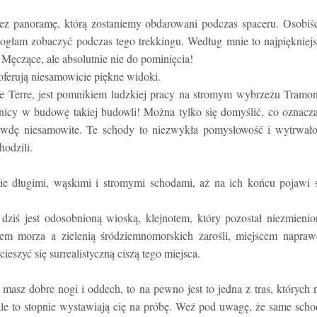
ez panoramę, którą zostaniemy obdarowani podczas spaceru. Osobiś
ogłam zobaczyć podczas tego trekkingu. Według mnie to najpiękniej
 Męczące, ale absolutnie nie do pominięcia!
oferują niesamowicie piękne widoki.
e Terre, jest pomnikiem ludzkiej pracy na stromym wybrzeżu Tramon
lnicy w budowę takiej budowli! Można tylko się domyślić, co oznacz
awdę niesamowite. Te schody to niezwykła pomysłowość i wytrwało
hodzili.
nie długimi, wąskimi i stromymi schodami, aż na ich końcu pojawi 
 dziś jest odosobnioną wioską, klejnotem, który pozostał niezmieni
tem morza a zielenią śródziemnomorskich zarośli, miejscem napraw
eszyć się surrealistyczną ciszą tego miejsca.
i masz dobre nogi i oddech, to na pewno jest to jedna z tras, których 
ale to stopnie wystawiają cię na próbę. Weź pod uwagę, że same sch