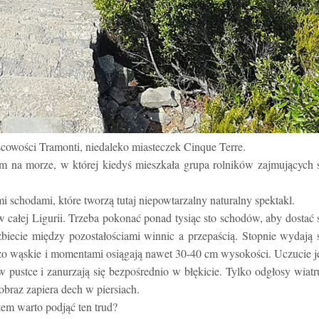
scowości Tramonti, niedaleko miasteczek Cinque Terre.
m na morze, w której kiedyś mieszkała grupa rolników zajmujących 
 schodami, które tworzą tutaj niepowtarzalny naturalny spektakl.
w całej Ligurii. Trzeba pokonać ponad tysiąc sto schodów, aby dostać 
biecie między pozostałościami winnic a przepaścią. Stopnie wydają 
zo wąskie i momentami osiągają nawet 30-40 cm wysokości. Uczucie j
 pustce i zanurzają się bezpośrednio w błękicie. Tylko odgłosy wiatr
jobraz zapiera dech w piersiach.
tem warto podjąć ten trud?