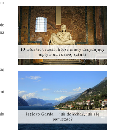
 nr
bie
na
10 włoskich rzeźb, które miały decydujący
wpływ na rozwój sztuki
się
ami
ia
Jezioro Garda — jak dojechać, jak się
poruszać?