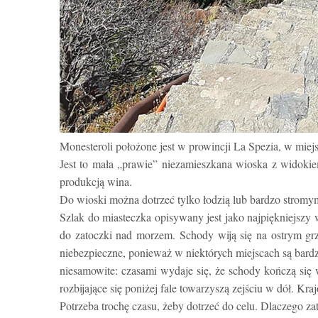
Monesteroli położone jest w prowincji La Spezia, w miej
Jest to mała „prawie” niezamieszkana wioska z widokie
produkcją wina.
Do wioski można dotrzeć tylko łodzią lub bardzo stromymi
Szlak do miasteczka opisywany jest jako najpiękniejszy 
do zatoczki nad morzem. Schody wiją się na ostrym grz
niebezpieczne, ponieważ w niektórych miejscach są bard
niesamowite: czasami wydaje się, że schody kończą się w
rozbijające się poniżej fale towarzyszą zejściu w dół. Kra
Potrzeba trochę czasu, żeby dotrzeć do celu. Dlaczego za