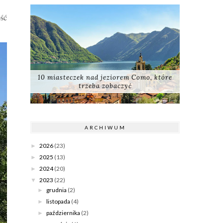
ość
10 miasteczek nad jeziorem Como, które
trzeba zobaczyć
ARCHIWUM
2026
(23)
►
2025
(13)
►
2024
(20)
►
2023
(22)
▼
grudnia
(2)
►
listopada
(4)
►
października
(2)
►