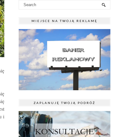
MIEJSCE NA TWOJĄ REKLAMĘ
się
się
się
ZAPLANUJĘ TWOJĄ PODRÓŻ
est
u i