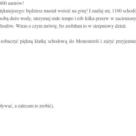
 400 metrów!
piękniejszego: będziesz musiał wrócić na górę! I zaufaj mi, 1100 scho
e sobą dużo wody, utrzymuj stałe tempo i rób kilka przerw w zacienion
schodów. Wiem o czym mówię, bo zrobiłam to w sierpniowy dzień.
z zobaczyć piękną klatkę schodową do Monesteroli i zażyć przyjemne
pływać, a zalecam to zrobić),