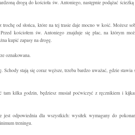
rdzoną drogą do kościoła św. Antoniego, następnie podążać ścieżką
z trochę od słońca, które na tej trasie daje mocno w kość. Możesz so
. Przed kościołem św. Antoniego znajduje się plac, na którym moż
żna kupić zapasy na drogę.
brze oznakowana.
ę. Schody stają się coraz węższe, trzeba bardzo uważać, gdzie stawia 
tać tam kilka godzin, będziesz musiał poćwiczyć z ręcznikiem i kijk
ie jest odpowiednia dla wszystkich: wysiłek wymagany do pokonan
inimum treningu.