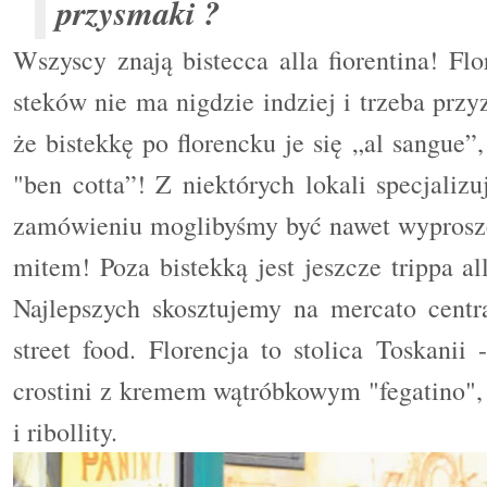
przysmaki ?
Wszyscy znają bistecca alla fiorentina! Fl
steków nie ma nigdzie indziej i trzeba przy
że bistekkę po florencku je się „al sangue
"ben cotta”! Z niektórych lokali specjali
zamówieniu moglibyśmy być nawet wyproszen
mitem! Poza bistekką jest jeszcze trippa all
Najlepszych skosztujemy na mercato centra
street food. Florencja to stolica Toskani
crostini z kremem wątróbkowym "fegatino", p
i ribollity.