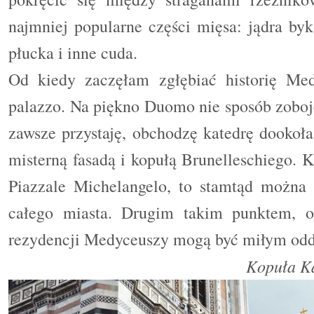
najmniej popularne części mięsa: jądra byk
płucka i inne cuda.
Od kiedy zaczęłam zgłębiać historię Med
palazzo. Na piękno Duomo nie sposób zoboję
zawsze przystaję, obchodzę katedrę dookoł
misterną fasadą i kopułą Brunelleschiego.
Piazzale Michelangelo, to stamtąd można 
całego miasta. Drugim takim punktem, o
rezydencji Medyceuszy mogą być miłym odd
K
opuł
a K