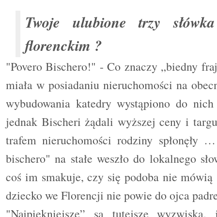
Twoje ulubione trzy słówka
florenckim ?
"Povero Bischero!" - Co znaczy „biedny fra
miała w posiadaniu nieruchomości na obec
wybudowania katedry wystąpiono do nich 
jednak Bischeri żądali wyższej ceny i targ
trafem nieruchomości rodziny spłonęły …
bischero" na stałe weszło do lokalnego sło
coś im smakuje, czy się podoba nie mówią 
dziecko we Florencji nie powie do ojca padre
"Najpiękniejsze” są tutejsze wyzwiska, 