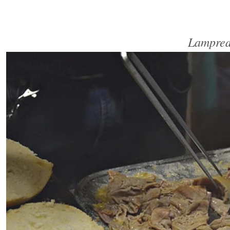
L
ampred