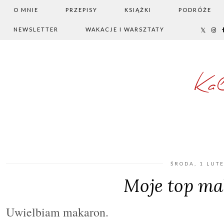
O MNIE
PRZEPISY
KSIĄŻKI
PODRÓŻE
NEWSLETTER
WAKACJE I WARSZTATY
Ka
ŚRODA, 1 LUT
Moje top m
Uwielbiam makaron.