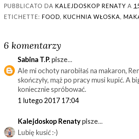
PUBBLICATO DA
KALEJDOSKOP RENATY
A
1
ETICHETTE:
FOOD
,
KUCHNIA WŁOSKA
,
MAK
6 komentarzy
Sabina T.P.
pisze...
Ale mi ochoty narobiłaś na makaron, Rena
skończyły, mąż po pracy musi kupić. A bi
koniecznie spróbować.
1 lutego 2017 17:04
Kalejdoskop Renaty
pisze...
Lubię kusić :-)